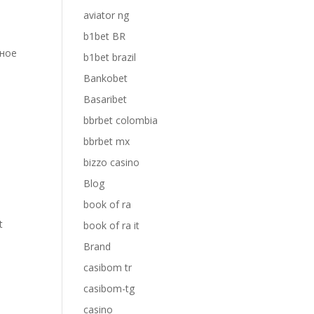
aviator ng
b1bet BR
дное
b1bet brazil
Bankobet
Basaribet
bbrbet colombia
bbrbet mx
bizzo casino
Blog
book of ra
t
book of ra it
Brand
casibom tr
casibom-tg
casino