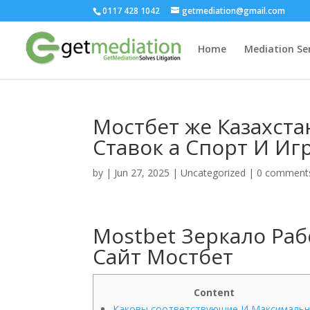
0117 428 1042
getmediation@gmail.com
Home
Mediation Ser
Мостбет же Казахст
Ставок а Спорт И Иг
by
|
Jun 27, 2025
|
Uncategorized
|
0 comment
Mostbet Зеркало Ра
Сайт Мостбет
Content
Каковы соответствующие И Максималь