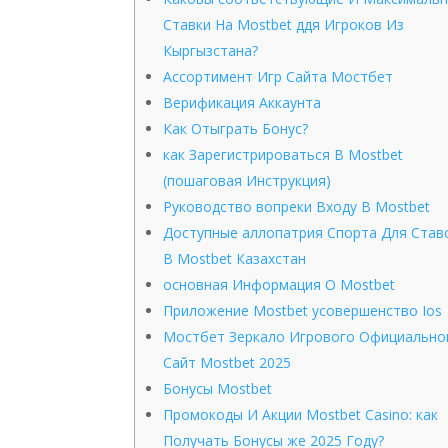
Ставки На Mostbet ддя Игроков Из
Кыргызстана?
Ассортимент Игр Сайта Мостбет
Верификация Аккаунта
Как Отыграть Бонус?
как Зарегистрироваться В Mostbet
(пошаговая Инструкция)
Руководство вопреки Входу В Mostbet
Доступные аллопатрия Спорта Для Став
В Mostbet Казахстан
основная Информация О Mostbet
Приложение Mostbet усовершенство Ios
Мостбет Зеркало Игрового Официально
Сайт Mostbet 2025
Бонусы Mostbet
Промокоды И Акции Mostbet Casino: как
Получать Бонусы же 2025 Году?