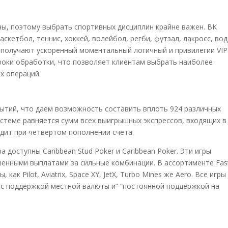
рны, поэтому выбрать спортивных дисциплин крайне важен. BK
аскетбол, теннис, хоккей, волейбол, регби, футзал, лакросс, во
з получают ускоренный моментальный логичный и привилегии VIP
сроки обработки, что позволяет клиентам выбрать наиболее
х операций.
ытий, что даем возможность составить вплоть 924 различных
стеме равняется сумм всех выигрышных экспрессов, входящих в
одит при четвертом пополнении счета.
доступны Caribbean Stud Poker и Caribbean Poker. Эти игры
енными выплатами за сильные комбинации. В ассортименте Fas
к Pilot, Aviatrix, Space XY, JetX, Turbo Mines же Aero. Все игры
 с поддержкой местной валюты и” “постоянной поддержкой на