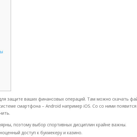
ры
для защите ваших финансовых операций. Там можно скачать фа
истеме смартфона – Android например iOS. Со со ними появится
чить.
улярны, поэтому выбор спортивных дисциплин крайне важны.
ноценный доступ к букмекеру и казино.