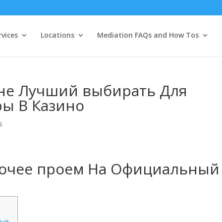
vices
Locations
Mediation FAQs and How Tos
ане Лучший выбирать Для
ры В Казино
s
бочее проем На Официальный
ные