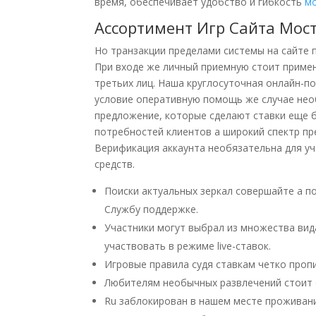
время, обеспечивает удобство и гибкость
м
Ассортимент Игр Сайта Мос
Но транзакции пределами системы на сайте
При входе же личный приемную стоит примен
третьих лиц. Наша круглосуточная онлайн-по
условие оперативную помощь же случае необ
предложение, которые сделают ставки еще 
потребностей клиентов а широкий спектр пр
Верификация аккаунта необязательна для уч
средств.
Поиски актуальных зеркал совершайте а п
Службу поддержке.
Участники могут выбрал из множества вида
участвовать в режиме live-ставок.
Игровые правила судя ставкам четко пропи
Любителям необычных развлечений стоит о
Ru заблокирован в нашем месте проживани