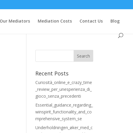
Our Mediators
Mediation Costs
Contact Us
Blog
Recent Posts
Curiosità_online_e_crazy_time
_review_per_unesperienza_di_
gioco_senza_precedenti
Essential_guidance_regarding_
winspirit_functionality_and_co
mprehensive_system_se
Underholdningen_øker_med_c