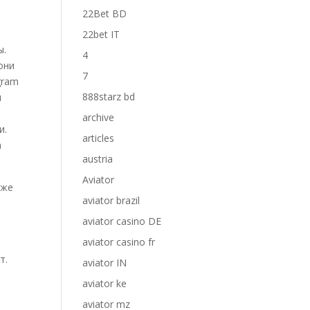
22Bet BD
22bet IT
ы.
4
они
7
gram
888starz bd
и
archive
и.
articles
а
austria
Aviator
 же
aviator brazil
aviator casino DE
aviator casino fr
т.
aviator IN
aviator ke
aviator mz