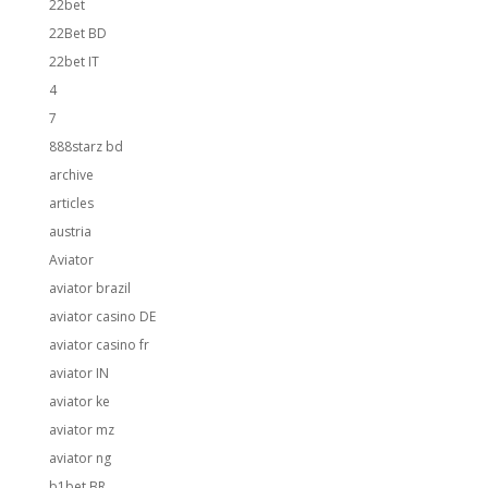
22bet
22Bet BD
22bet IT
4
7
888starz bd
archive
articles
austria
Aviator
aviator brazil
aviator casino DE
aviator casino fr
aviator IN
aviator ke
aviator mz
aviator ng
b1bet BR