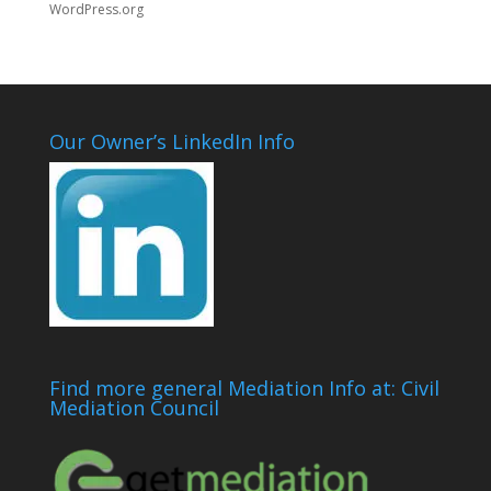
WordPress.org
Our Owner’s LinkedIn Info
Find more general Mediation Info at: Civil
Mediation Council