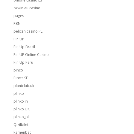
onlone casino ES
ozwin au casino
pages
PBN
pelican casino PL
Pin UP
Pin Up Brazil
Pin UP Online Casino
Pin Up Peru
pinco
Pirots SE
plantclub.uk
plinko
plinko in
plinko UK
plinko_pl
Qizilbilet
Ramenbet