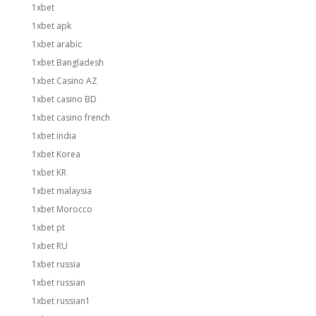
1xbet
1xbet apk
1xbet arabic
1xbet Bangladesh
1xbet Casino AZ
1xbet casino BD
1xbet casino french
1xbet india
1xbet Korea
1xbet KR
1xbet malaysia
1xbet Morocco
1xbet pt
1xbet RU
1xbet russia
1xbet russian
1xbet russian1