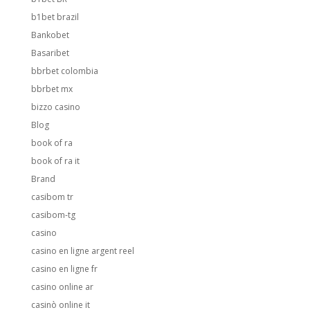
b1bet brazil
Bankobet
Basaribet
bbrbet colombia
bbrbet mx
bizzo casino
Blog
book of ra
book of ra it
Brand
casibom tr
casibom-tg
casino
casino en ligne argent reel
casino en ligne fr
casino online ar
casinò online it