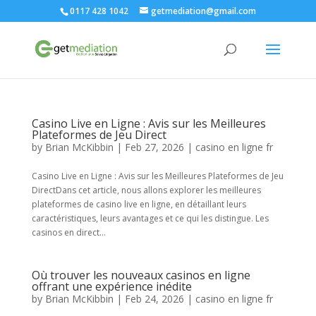
0117 428 1042
getmediation@gmail.com
Casino Live en Ligne : Avis sur les Meilleures
Plateformes de Jeu Direct
by
Brian McKibbin
|
Feb 27, 2026
|
casino en ligne fr
Casino Live en Ligne : Avis sur les Meilleures Plateformes de Jeu
DirectDans cet article, nous allons explorer les meilleures
plateformes de casino live en ligne, en détaillant leurs
caractéristiques, leurs avantages et ce qui les distingue. Les
casinos en direct...
Où trouver les nouveaux casinos en ligne
offrant une expérience inédite
by
Brian McKibbin
|
Feb 24, 2026
|
casino en ligne fr