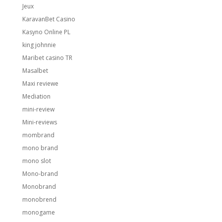
Jeux
KaravanBet Casino
Kasyno Online PL
king johnnie
Maribet casino TR
Masalbet
Maxi reviewe
Mediation
mini-review
Mini-reviews
mombrand
mono brand
mono slot
Mono-brand
Monobrand
monobrend
monogame