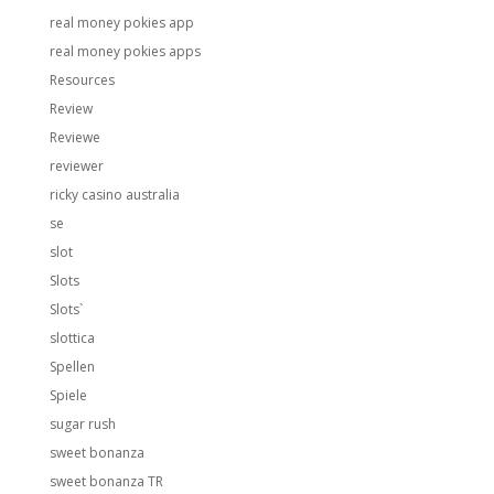
real money pokies app
real money pokies apps
Resources
Review
Reviewe
reviewer
ricky casino australia
se
slot
Slots
Slots`
slottica
Spellen
Spiele
sugar rush
sweet bonanza
sweet bonanza TR