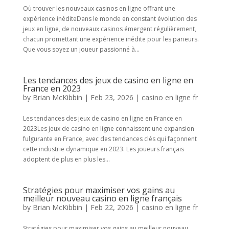
Où trouver les nouveaux casinos en ligne offrant une
expérience inéditeDans le monde en constant évolution des
jeux en ligne, de nouveaux casinos émergent régulièrement,
chacun promettant une expérience inédite pour les parieurs.
Que vous soyez un joueur passionné à...
Les tendances des jeux de casino en ligne en
France en 2023
by
Brian McKibbin
|
Feb 23, 2026
|
casino en ligne fr
Les tendances des jeux de casino en ligne en France en
2023Les jeux de casino en ligne connaissent une expansion
fulgurante en France, avec des tendances clés qui façonnent
cette industrie dynamique en 2023. Les joueurs français
adoptent de plus en plus les...
Stratégies pour maximiser vos gains au
meilleur nouveau casino en ligne français
by
Brian McKibbin
|
Feb 22, 2026
|
casino en ligne fr
Stratégies pour maximiser vos gains au meilleur nouveau