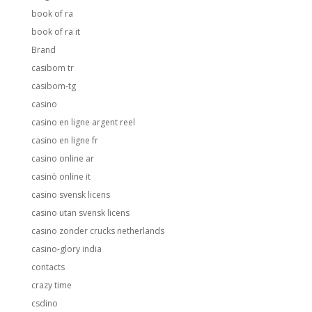
book of ra
book of ra it
Brand
casibom tr
casibom-tg
casino
casino en ligne argent reel
casino en ligne fr
casino online ar
casinò online it
casino svensk licens
casino utan svensk licens
casino zonder crucks netherlands
casino-glory india
contacts
crazy time
csdino