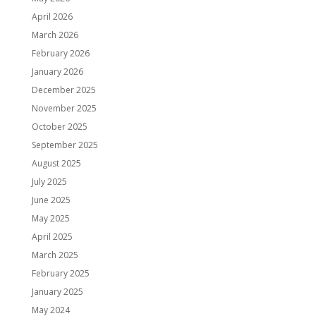
April 2026
March 2026
February 2026
January 2026
December 2025
November 2025
October 2025
September 2025
August 2025
July 2025
June 2025
May 2025
April 2025
March 2025
February 2025
January 2025
May 2024