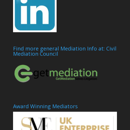
Find more general Mediation Info at: Civil
Mediation Council
Award Winning Mediators