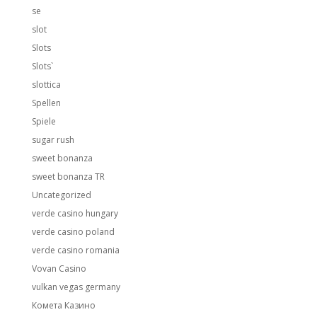
se
slot
Slots
Slots`
slottica
Spellen
Spiele
sugar rush
sweet bonanza
sweet bonanza TR
Uncategorized
verde casino hungary
verde casino poland
verde casino romania
Vovan Casino
vulkan vegas germany
Комета Казино