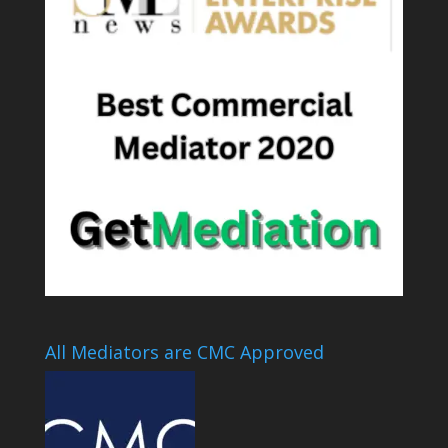
All Mediators are CMC Approved