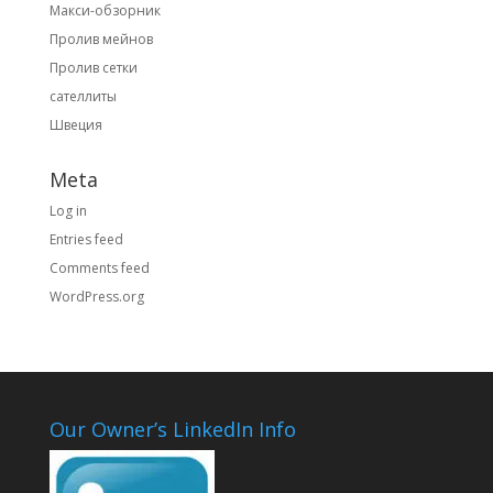
Макси-обзорник
Пролив мейнов
Пролив сетки
сателлиты
Швеция
Meta
Log in
Entries feed
Comments feed
WordPress.org
Our Owner’s LinkedIn Info