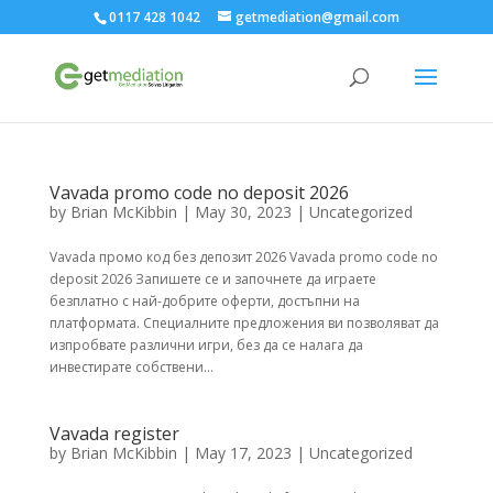
0117 428 1042
getmediation@gmail.com
Vavada promo code no deposit 2026
by
Brian McKibbin
|
May 30, 2023
|
Uncategorized
Vavada промо код без депозит 2026 Vavada promo code no
deposit 2026 Запишете се и започнете да играете
безплатно с най-добрите оферти, достъпни на
платформата. Специалните предложения ви позволяват да
изпробвате различни игри, без да се налага да
инвестирате собствени...
Vavada register
by
Brian McKibbin
|
May 17, 2023
|
Uncategorized