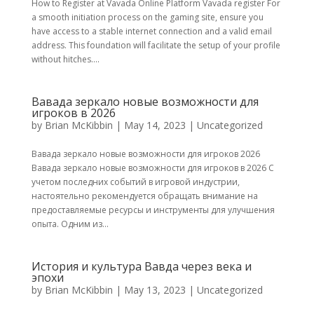
How to Register at Vavada Online Platform Vavada register For
a smooth initiation process on the gaming site, ensure you
have access to a stable internet connection and a valid email
address. This foundation will facilitate the setup of your profile
without hitches....
Вавада зеркало новые возможности для
игроков в 2026
by
Brian McKibbin
|
May 14, 2023
|
Uncategorized
Вавада зеркало новые возможности для игроков 2026
Вавада зеркало новые возможности для игроков в 2026 С
учетом последних событий в игровой индустрии,
настоятельно рекомендуется обращать внимание на
предоставляемые ресурсы и инструменты для улучшения
опыта. Одним из...
История и культура Вавда через века и
эпохи
by
Brian McKibbin
|
May 13, 2023
|
Uncategorized