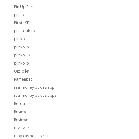
Pin Up Peru
pinco
Pirots SE
plantclub.uk
plinko
plinko in
plinko UK
plinko_pl
Qizilbilet
Ramenbet
real money pokies app
real money pokies apps
Resources
Review
Reviewe
reviewer
ricky casino australia