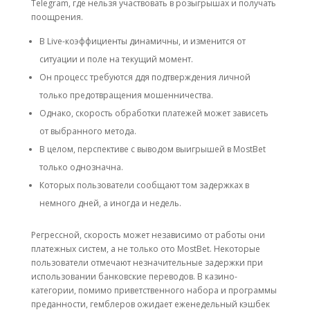
Telegram, где нельзя участвовать в розыгрышах и получать
поощрения.
В Live-коэффициенты динамичны, и изменится от
ситуации и поле на текущий момент.
Он процесс требуются ддя подтверждения личной
только предотвращения мошенничества.
Однако, скорость обработки платежей может зависеть
от выбранного метода.
В целом, перспективе с выводом выигрышей в MostBet
только однозначна.
Которых пользователи сообщают том задержках в
немного дней, а иногда и недель.
Регрессной, скорость может независимо от работы они
платежных систем, а не только ото MostBet. Некоторые
пользователи отмечают незначительные задержки при
использовании банковские переводов. В казино-
категории, помимо приветственного набора и программы
преданности, гемблеров ожидает еженедельный кэшбек