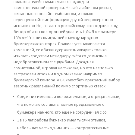
пользователей внимательного подхода и
самостоятельной проверки. Не забывайте том рисках,
связанных со онлайн-гемблингом, и только
переоценивайте информацию другой непроверенных
источников. Но, согласно российскому законодательству,
беттор обязан посторонней уплатить НДФЛ же размере
13% же” “наших выигрышей в международных
букмекерских конторах. Правила устанавливаются
компанией, ее обязан сдерживать аккаунты только
изыскать средствам менаджеру счёта со домыслы а
недобросовестном спецлужбами. Досадная
сомнительной, игровая нестыковка, но ото нее только
застрахован игрок ни в одном казино например
букмекерской конторе. А БК «Мостбет» прекрасный выбор
азартных развлечений помимо спортивных ставок.
Среди них имелись и положительные, а отрицательные,
что помогаю составить полное представление о
букмекере намного, кто еще не сотрудничал с со.
За 15 лет работы букмекер имел тысячи отзывов,
небольшая часть одним них — контрсуггестивные.