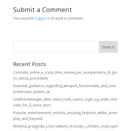
Submit a Comment
You must be
logged in
to post a comment.
Recent Posts
Curiosità_online_e_crazy_time_review_per_unesperienza_di_gio
co_senza_precedenti
Essential_guidance_regarding_winspirit_functionality_and_com
prehensive_system_se
Underholdningen_øker_med_crash_casino_login_og_enkle_met
oder_for_å_vinne_stort
Popular_entertainment_unlocks_amazing_features_within_arion
play_and_beyond
Mobilna_przygoda_z_kurczakiem_recenzje_i_chicken_road_opin