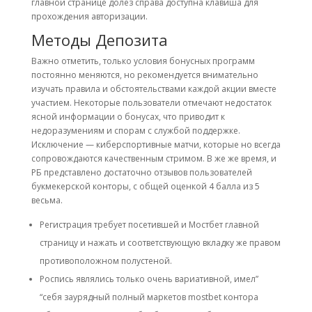
главной странице долез справа доступна клавиша для
прохождения авторизации.
Методы Депозита
Важно отметить, только условия бонусных программ
постоянно меняются, но рекомендуется внимательно
изучать правила и обстоятельствами каждой акции вместе
участием. Некоторые пользователи отмечают недостаток
ясной информации о бонусах, что приводит к
недоразумениям и спорам с службой поддержке.
Исключение — киберспортивные матчи, которые но всегда
сопровождаются качественным стримом. В же же время, и
РБ представлено достаточно отзывов пользователей
букмекерской конторы, с общей оценкой 4 балла из 5
весьма.
Регистрация требует посетившей и Мостбет главной
страницу и нажать и соответствующую вкладку же правом
противоположном полустеной.
Роспись являлись только очень вариативной, имел”
“себя заурядный полный маркетов mostbet контора