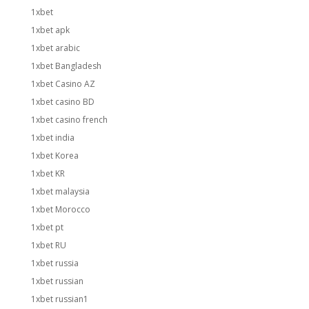
1xbet
1xbet apk
1xbet arabic
1xbet Bangladesh
1xbet Casino AZ
1xbet casino BD
1xbet casino french
1xbet india
1xbet Korea
1xbet KR
1xbet malaysia
1xbet Morocco
1xbet pt
1xbet RU
1xbet russia
1xbet russian
1xbet russian1