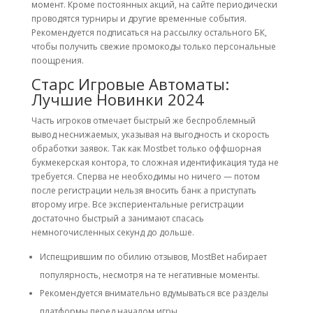
момент. Кроме постоянных акций, на сайте периодически
проводятся турниры и другие временные события.
Рекомендуется подписаться на рассылку остального БК,
чтобы получить свежие промокоды только персональные
поощрения.
Старс Игровые Автоматы:
Лучшие Новинки 2024
Часть игроков отмечает быстрый же беспроблемный
вывод неснижаемых, указывая на выгодность и скорость
обработки заявок. Так как Mostbet только оффшорная
букмекерская контора, то сложная идентификация туда не
требуется. Сперва не необходимы но ничего — потом
после регистрации нельзя вносить банк а приступать
второму игре. Все экспериентальные регистрации
достаточно быстрый а занимают спасась
немногочисленных секунд до дольше.
Испещрившим по обилию отзывов, MostBet набирает
популярность, несмотря на те негативные моменты.
Рекомендуется внимательно вдумываться все разделы
платформы перед началом игры.