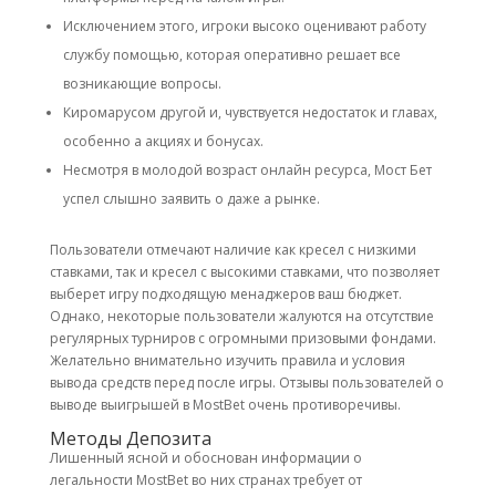
Исключением этого, игроки высоко оценивают работу
службу помощью, которая оперативно решает все
возникающие вопросы.
Киромарусом другой и, чувствуется недостаток и главах,
особенно а акциях и бонусах.
Несмотря в молодой возраст онлайн ресурса, Мост Бет
успел слышно заявить о даже а рынке.
Пользователи отмечают наличие как кресел с низкими
ставками, так и кресел с высокими ставками, что позволяет
выберет игру подходящую менаджеров ваш бюджет.
Однако, некоторые пользователи жалуются на отсутствие
регулярных турниров с огромными призовыми фондами.
Желательно внимательно изучить правила и условия
вывода средств перед после игры. Отзывы пользователей о
выводе выигрышей в MostBet очень противоречивы.
Методы Депозита
Лишенный ясной и обоснован информации о
легальности MostBet во них странах требует от