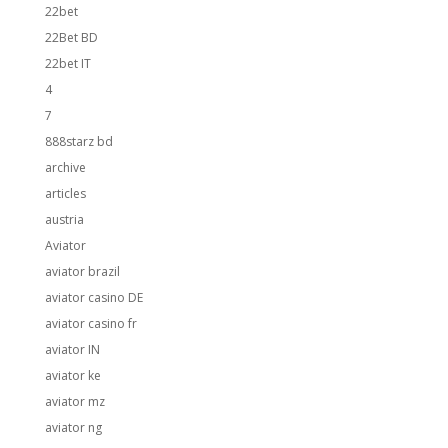
22bet
22Bet BD
22bet IT
4
7
888starz bd
archive
articles
austria
Aviator
aviator brazil
aviator casino DE
aviator casino fr
aviator IN
aviator ke
aviator mz
aviator ng