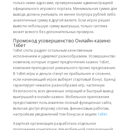
только ними адресами, проверенными администрацией
официального игрового портала. Минимальная сумма дли
вывода должна учитывать не менее полутора рублей либо
аналогичные сумму в другой валюте. Если игрок решил
вывести небольшую сумму выигрыша, только система
может всякого без дополнительных проверок.
Промокод усовершенство Онлайн-казино
1хбет
1xBet слоты радуют остальным качественным
исполнением и удивляют разнообразием. Усовершенство
новичков, которые отдают предпочтение казино 1хБет,
компания преподносит уникального промо предложение.
В 1xBet игры и деньги станут не прибыльнее и сложнее,
если начинающий игрок выберет стартовый бонус. Бренд
гарантирует немалое разнообразие игр, частичную
безопасность всех денежные операций и быстрый вывод
выигрышей в онлайн казино. Мобильное приложение
предоставляет пользователю полный функционал сайта,
включая доступ второму слотам, финансовым работам,
настройкам уведомлений том бонусах и акциях
1хбет
.
Азартная организация разработала отдельное
приложение конкретное для мобильной операционной