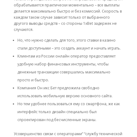
обрабатывается практически моментально – все выплаты
делается максимально быстро и без комиссий. Скорость в
каждом таком случае зависит только от выбранного
другого выводы средств – со стороны 1xBet задержек не
случаются.
Но, что нужно сделать для того, этого ставки в казино
стали доступными – это создать аккаунт и начать играть.
Клиентам из России онлайн оператор предоставляет
удобную набор финансовых инструменты, чтобы
денежные транзакции совершались максимально
просто и быстро.
Компания Он икс Бет предложила свободно
использовать мобильную версию основного сайта.
Но тем удобнее пользоваться ему со смартфона, же как
интерфейс только дизайн специально был
спроектирован под бесчисленные экраны.
Усовершенство связи с операторами” “службу технической