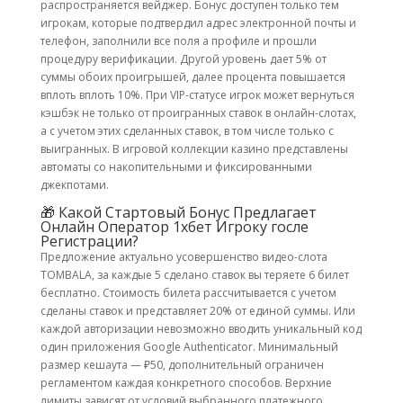
распространяется вейджер. Бонус доступен только тем
игрокам, которые подтвердил адрес электронной почты и
телефон, заполнили все поля а профиле и прошли
процедуру верификации. Другой уровень дает 5% от
суммы обоих проигрышей, далее процента повышается
вплоть вплоть 10%. При VIP-статусе игрок может вернуться
кэшбэк не только от проигранных ставок в онлайн-слотах,
а с учетом этих сделанных ставок, в том числе только с
выигранных. В игровой коллекции казино представлены
автоматы со накопительными и фиксированными
джекпотами.
🎁 Какой Стартовый Бонус Предлагает
Онлайн Оператор 1хбет Игроку госле
Регистрации?
Предложение актуально усовершенство видео-слота
TOMBALA, за каждые 5 сделано ставок вы теряете 6 билет
бесплатно. Стоимость билета рассчитывается с учетом
сделаны ставок и представляет 20% от единой суммы. Или
каждой авторизации невозможно вводить уникальный код
один приложения Google Authenticator. Минимальный
размер кешаута — ₽50, дополнительный ограничен
регламентом каждая конкретного способов. Верхние
лимиты зависят от условий выбранного платежного