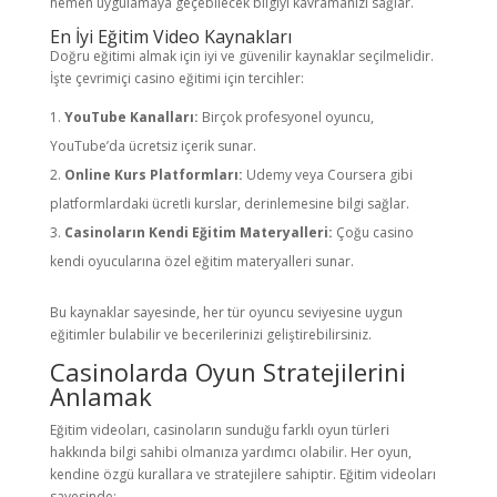
hemen uygulamaya geçebilecek bilgiyi kavramanızı sağlar.
En İyi Eğitim Video Kaynakları
Doğru eğitimi almak için iyi ve güvenilir kaynaklar seçilmelidir.
İşte çevrimiçi casino eğitimi için tercihler:
YouTube Kanalları:
Birçok profesyonel oyuncu,
YouTube’da ücretsiz içerik sunar.
Online Kurs Platformları:
Udemy veya Coursera gibi
platformlardaki ücretli kurslar, derinlemesine bilgi sağlar.
Casinoların Kendi Eğitim Materyalleri:
Çoğu casino
kendi oyucularına özel eğitim materyalleri sunar.
Bu kaynaklar sayesinde, her tür oyuncu seviyesine uygun
eğitimler bulabilir ve becerilerinizi geliştirebilirsiniz.
Casinolarda Oyun Stratejilerini
Anlamak
Eğitim videoları, casinoların sunduğu farklı oyun türleri
hakkında bilgi sahibi olmanıza yardımcı olabilir. Her oyun,
kendine özgü kurallara ve stratejilere sahiptir. Eğitim videoları
sayesinde: