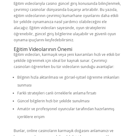
Eğitim videolarıyla casino güncel giriş konusunda bilinçlenmek,
çevrimiçi casinolar dünyasında başarıyı artırabilir. Bu yazıda,
eğitim videolarının çevrimiçi kumarhane oyunlarını daha etkili
bir şekilde oynamanıza nasıl yardımcı olabileceğini ele
alacağız. Eğitim videoları sayesinde, oyun stratejilerini
öğrenebilir, güncel giriş bilgilerine ulaşabilir ve güvenli oyun
oynama ipuçlarını keşfedebilirsiniz.
Eğitim Videolarının Önemi
Eğitim videoları, karmaşık veya yeni kavramları hızlı ve etkili bir
şekilde öğrenmek için ideal bir kaynak sunar. Çevrimiçi
casinoları öğrenirken bu tür videoların sunduğu avantajlar:
Bilginin hızla aktarılması ve görsel-işitsel öğrenme imkanları
sunması
Farklı stratejileri canlı örneklerle anlama fırsatı
Güncel bilgilerin hızlı bir şekilde sunulması
Amatör ve profesyonel oyuncular tarafından hazırlanmış
içeriklere erişim
Bunlar, online casinoların karmaşık doğasını anlamanızı ve