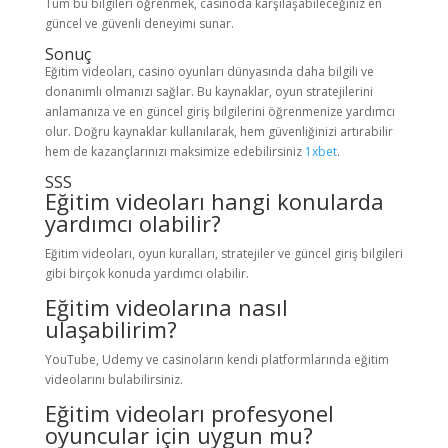
Tüm bu bilgileri öğrenmek, casinoda karşılaşabileceğiniz en
güncel ve güvenli deneyimi sunar.
Sonuç
Eğitim videoları, casino oyunları dünyasında daha bilgili ve
donanımlı olmanızı sağlar. Bu kaynaklar, oyun stratejilerini
anlamanıza ve en güncel giriş bilgilerini öğrenmenize yardımcı
olur. Doğru kaynaklar kullanılarak, hem güvenliğinizi artırabilir
hem de kazançlarınızı maksimize edebilirsiniz
1xbet
.
SSS
Eğitim videoları hangi konularda
yardımcı olabilir?
Eğitim videoları, oyun kuralları, stratejiler ve güncel giriş bilgileri
gibi birçok konuda yardımcı olabilir.
Eğitim videolarına nasıl
ulaşabilirim?
YouTube, Udemy ve casinoların kendi platformlarında eğitim
videolarını bulabilirsiniz.
Eğitim videoları profesyonel
oyuncular için uygun mu?