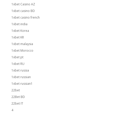
1xbet Casino AZ
1xbet casino BD
1xbet casino french
1xbet india
1xbet Korea
1xbet KR
1xbet malaysia
1xbet Morocco
1xbet pt
1xbet RU
1xbet russia
1xbet russian
1xbet russian1
22bet
22Bet BD
22bet IT
4