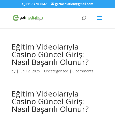
0117 428 1042
getmediation@gmail.com
Eğitim Videolarıyla
Casino Güncel Giriş:
Nasıl Başarılı Olunur?
by
|
Jun 12, 2025
|
Uncategorized
|
0 comments
Eğitim Videolarıyla
Casino Güncel Giriş:
Nasıl Başarılı Olunur?