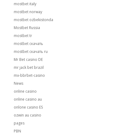
mostbet italy
mostbet norway
mostbet ozbekistonda
Mostbet Russia
mostbet tr
mostbet скачать
mostbet скачать ru
Mr Bet casino DE
mr jack bet brazil
mx-bbrbet-casino
News
online casino
online casino au
onlone casino ES
ozwin au casino
pages
PBN