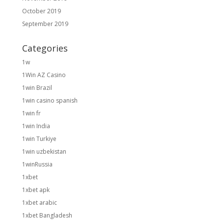
October 2019
September 2019
Categories
1w
1Win AZ Casino
1win Brazil
1win casino spanish
1win fr
1win India
1win Turkiye
1win uzbekistan
1winRussia
1xbet
1xbet apk
1xbet arabic
1xbet Bangladesh