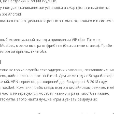
 но настройки и опции скудные.
пное для скачивания же установки а смартфоны и планшеты,
 же Android.
ваться как в отдельных игровых автоматах, только и в системе
ный моментальный вывод и привилегии VIP club. Также и
Mostbet, можно выиграть фрибеты (бесплатные ставки). Фрибе
ия же за приглашение оба.
я
ожно которые службы техподдержки компании, связавшись с ни
m», либо велев запрос на E-mail. Другие методы обхода блокир
ений, VPN-сервисов, расширений ддя браузеров. В 2018 году
 mostbet. Компания работаешь всего в онлайновом режиме, и е
и часто интересуются мостбет казино играть, мостбет казино
автоматы, этого найти лучшие игры и узнать семряуи их