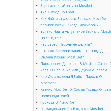
Зарегистрируйтесь на Mostbet
Тип 1: вход По Email
Как Найти стулочасы Зеркало Мостбет:
возможности Обхода Блокировки
только Найти Актуальное Зеркало Mostb
На сегодня?
что Забыл Пароль не Делать?
столько Времени Занимает вывод Денег
Онлайн Казино Most Bet?
Пополнение Депозита В Mostbet Casino 
Карты Сбербанка Или Другим образом
Что Делать, если Я Забыл Пароль От
Mostbet?
Казино Мостбет ➤ Слоты Только От са
Производителей
прохода В” “мостбет
“командование По Входу же Mostbet