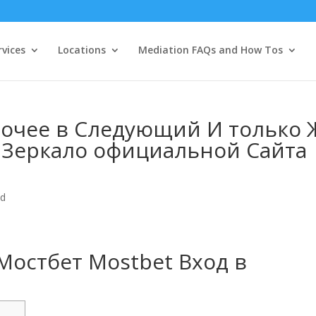
vices
Locations
Mediation FAQs and How Tos
бочее в Следующий И только 
 Зеркало официальной Сайта
ed
остбет Mostbet Вход в