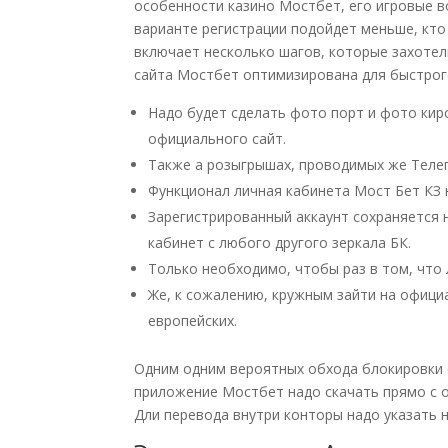
особенности казино Мостбет, его игровые 
варианте регистрации подойдет меньше, кто
включает несколько шагов, которые захотел
сайта Мостбет оптимизирована для быстрого
Надо будет сделать фото порт и фото киро
официального сайт.
Также а розыгрышах, проводимых же Телег
Функционал личная кабинета Мост Бет КЗ 
Зарегистрированный аккаунт сохраняется н
кабинет с любого другого зеркала БК.
Только необходимо, чтобы раз в том, что 
Же, к сожалению, кружным зайти на официа
европейских.
Одним одним вероятных обхода блокировки 
приложение Мостбет надо скачать прямо с 
Дли перевода внутри конторы надо указать 