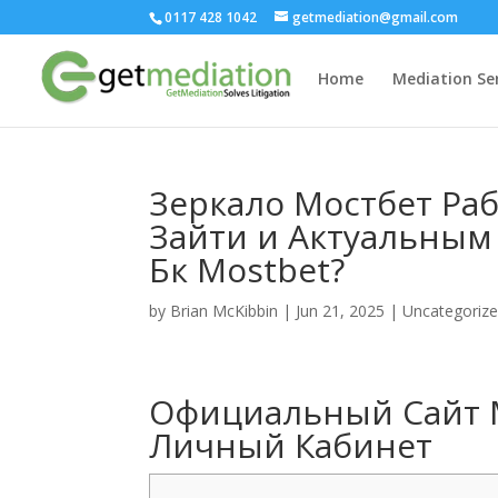
0117 428 1042
getmediation@gmail.com
Home
Mediation Ser
Зеркало Мостбет Ра
Зайти и Актуальным
Бк Mostbet?
by
Brian McKibbin
|
Jun 21, 2025
|
Uncategoriz
Официальный Сайт М
Личный Кабинет