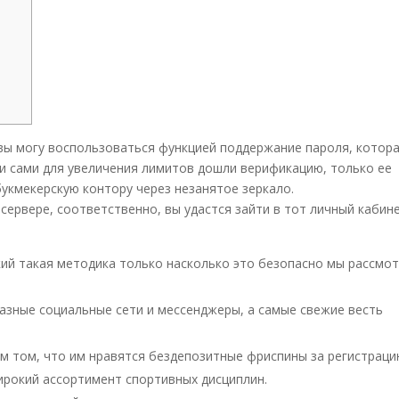
 вы могу воспользоваться функцией поддержание пароля, котор
ли сами для увеличения лимитов дошли верификацию, только ее
букмекерскую контору через незанятое зеркало.
сервере, соответственно, вы удастся зайти в тот личный кабине
кий такая методика только насколько это безопасно мы рассмо
зные социальные сети и мессенджеры, а самые свежие весть
м том, что им нравятся бездепозитные фриспины за регистраци
ирокий ассортимент спортивных дисциплин.