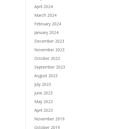
April 2024
March 2024
February 2024
January 2024
December 2023
November 2023
October 2023
September 2023
August 2023
July 2023
June 2023
May 2023
April 2023
November 2019
October 2019