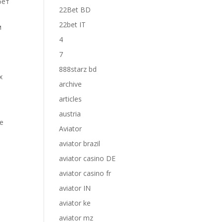
бет
22Bet BD
22bet IT
м
4
7
888starz bd
х
archive
articles
austria
е
Aviator
aviator brazil
aviator casino DE
aviator casino fr
aviator IN
aviator ke
aviator mz