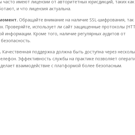
 часто имеют лицензии от авторитетных юрисдикций, таких как
отают, и что лицензия актуальна.
момент.
Обращайте внимание на наличие SSL-шифрования, так 
х. Проверяйте, использует ли сайт защищенные протоколы (HTT
й информации. Кроме того, наличие регулярных аудитов от
 безопасность.
.
Качественная поддержка должна быть доступна через несколь
 телефон. Эффективность службы на практике позволяет операт
 делает взаимодействие с платформой более безопасным.