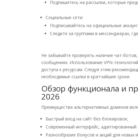
Подпишитесь на рассылки, которые пред
Социальные сети:
Подписывайтесь на официальные аккаунт
Следите за группами в мессенджерах, гд
Не забывайте проверять наличие чат-ботов,
сообщениях. Использование VPN-технологий
доступа к ресурсам. Следуя этим рекомендац
необходимые ссылки в кратчайшие сроки.
Обзор функционала и пр
2026
Преимущества альтернативных доменов вкл
Быстрый вход на сайт без блокировок;
Современный интерфейс, адаптированный 
Разнообразие бонусов и акций для новых 