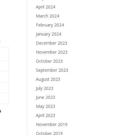
April 2024
March 2024
February 2024
January 2024
.
December 2023
November 2023
October 2023
September 2023
August 2023
July 2023
June 2023
May 2023
?
April 2023
November 2019
October 2019