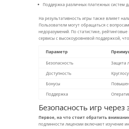
Поддержка различных платежных систем дл
На результативность игры также влияет нал
Пользователи могут обращаться с вопросам
недоразумений. По статистике, рейтинговы
сервисы с высокоуровневой поддержкой, чт
Параметр
Преиму
Безопасность
Защита 
Доступность
Круглосу
Бонусы
Повышен
Поддержка
Операти
Безопасность игр через 
Первое, на что стоит обратить внимани
подлинности лицензии включают изучение и