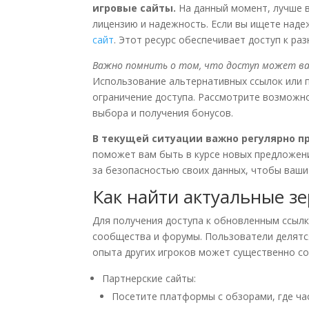
игровые сайты.
На данный момент, лучше 
лицензию и надежность. Если вы ищете над
сайт
. Этот ресурс обеспечивает доступ к р
Важно помнить о том, что доступ может ва
Использование альтернативных ссылок или 
ограничение доступа. Рассмотрите возможно
выбора и получения бонусов.
В текущей ситуации важно регулярно п
поможет вам быть в курсе новых предложени
за безопасностью своих данных, чтобы ваш
Как найти актуальные зе
Для получения доступа к обновленным ссыл
сообщества и форумы. Пользователи делятс
опыта других игроков может существенно со
Партнерские сайты:
Посетите платформы с обзорами, где час