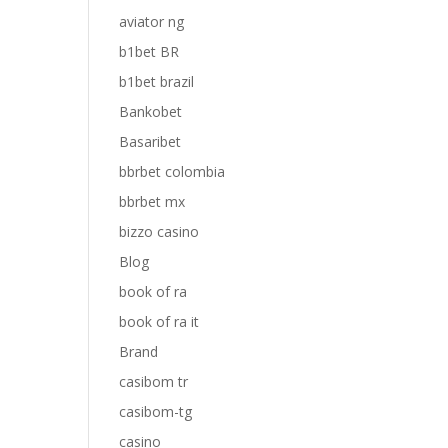
aviator ng
b1bet BR
b1bet brazil
Bankobet
Basaribet
bbrbet colombia
bbrbet mx
bizzo casino
Blog
book of ra
book of ra it
Brand
casibom tr
casibom-tg
casino