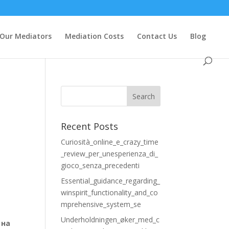
Our Mediators
Mediation Costs
Contact Us
Blog
Recent Posts
Curiosità_online_e_crazy_time
_review_per_unesperienza_di_
gioco_senza_precedenti
Essential_guidance_regarding_
winspirit_functionality_and_co
mprehensive_system_se
Underholdningen_øker_med_c
 на