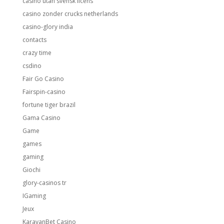
casino utan svensk licens
casino zonder crucks netherlands
casino-glory india
contacts
crazy time
csdino
Fair Go Casino
Fairspin-casino
fortune tiger brazil
Gama Casino
Game
games
gaming
Giochi
glory-casinos tr
IGaming
Jeux
KaravanBet Casino