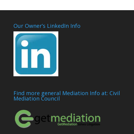
Our Owner’s LinkedIn Info
Find more general Mediation Info at: Civil
Mediation Council