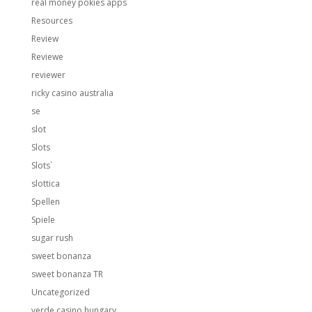
real money pokies apps
Resources
Review
Reviewe
reviewer
ricky casino australia
se
slot
Slots
Slots`
slottica
Spellen
Spiele
sugar rush
sweet bonanza
sweet bonanza TR
Uncategorized
verde casino hungary