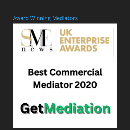
Award Winning Mediators