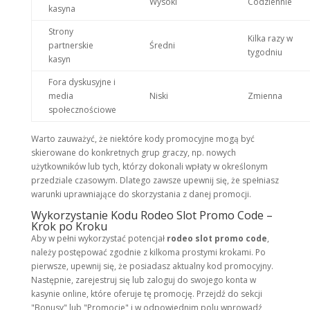
Wysoki
Codziennie
kasyna
Strony
Kilka razy w
partnerskie
Średni
tygodniu
kasyn
Fora dyskusyjne i
media
Niski
Zmienna
społecznościowe
Warto zauważyć, że niektóre kody promocyjne mogą być
skierowane do konkretnych grup graczy, np. nowych
użytkowników lub tych, którzy dokonali wpłaty w określonym
przedziale czasowym. Dlatego zawsze upewnij się, że spełniasz
warunki uprawniające do skorzystania z danej promocji.
Wykorzystanie Kodu Rodeo Slot Promo Code –
Krok po Kroku
Aby w pełni wykorzystać potencjał
rodeo slot promo code
,
należy postępować zgodnie z kilkoma prostymi krokami. Po
pierwsze, upewnij się, że posiadasz aktualny kod promocyjny.
Następnie, zarejestruj się lub zaloguj do swojego konta w
kasynie online, które oferuje tę promocję. Przejdź do sekcji
"Bonusy" lub "Promocje" i w odpowiednim polu wprowadź