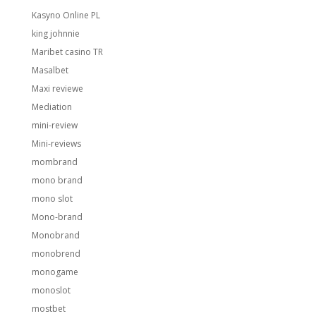
Kasyno Online PL
king johnnie
Maribet casino TR
Masalbet
Maxi reviewe
Mediation
mini-review
Mini-reviews
mombrand
mono brand
mono slot
Mono-brand
Monobrand
monobrend
monogame
monoslot
mostbet