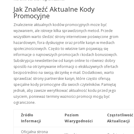
Jak Znaleźć Aktualne Kody
Promocyjne
Znalezienie aktualnych kodów promocyjnych może być
wyzwaniem, ale istnieje kilka sprawdzonych metod. Przede
wszystkim warto śledzić strony internetowe poświęcone grom
hazardowym, fora dyskusyjne oraz profile kasyn w mediach
społecznościowych. Często to właśnie tam pojawiają się
informacje o najnowszych promocjach i kodach bonusowych.
Subskrypcja newsletterów od kasyn online to również dobry
sposób na otrzymywanie informacji o ekskluzywnych ofertach
bezpośrednio na swoją skrzynkę e-mail. Dodatkowo, warto
sprawdzać strony partnerskie kasyn, które często oferują
specjalne kody promocyjne dla swoich czytelników. Pamiętaj
jednak, aby zawsze weryfikować aktualność kodu przed jego
użyciem, ponieważ terminy ważności promocji mogą być
ograniczone.
Źródło
Poziom
Częstotliwość
Informacji
Wiarygodności
Aktualizacji
Oficjalna strona