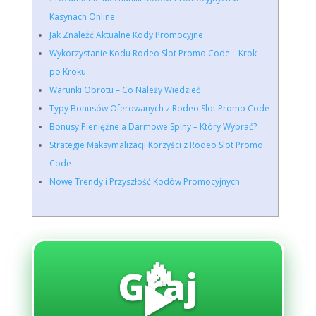
Kasynach Online
Jak Znaleźć Aktualne Kody Promocyjne
Wykorzystanie Kodu Rodeo Slot Promo Code – Krok
po Kroku
Warunki Obrotu – Co Należy Wiedzieć
Typy Bonusów Oferowanych z Rodeo Slot Promo Code
Bonusy Pieniężne a Darmowe Spiny – Który Wybrać?
Strategie Maksymalizacji Korzyści z Rodeo Slot Promo
Code
Nowe Trendy i Przyszłość Kodów Promocyjnych
🔥
Graj
▶️