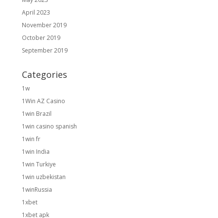
April 2023
November 2019
October 2019
September 2019
Categories
1w
1Win AZ Casino
1win Brazil
1win casino spanish
1win fr
1win India
1win Turkiye
1win uzbekistan
1winRussia
1xbet
1xbet apk