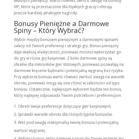
własnych pieniędzy. Warto również zwrócić uwagę na bonusy
VIP, które są przeznaczone dla lojalnych graczy i oferują
jeszcze bardziej atrakcyjne nagrody.
Bonusy Pieniężne a Darmowe
Spiny – Który Wybrać?
Wybór między bonusem pieniężnym a darmowymi spinami
zależy od Twoich preferencji i strategii gry. Bonus pieniężny
daje większą elastyczność, ponieważ możesz wykorzystać go
do gry w różne gry kasynowe. Z kolei darmowe spiny są
idealne dla miłośników gier slotowych, ponieważ pozwalają na
darmowe kręcenie bębnami i potencjalną wygraną bez ryzyka.
Przy wyborze bonusu warto również zwrócić uwagę na warunki
obrotu, ponieważ mogą się one różnić w zależności od typu
bonusu. Ostatecznie, najlepszym wyborem będzie ten bonus,
który najlepiej odpowiada Twoim potrzebom i preferencjom.
Określ swoje preferencje dotyczące gier kasynowych.
Sprawdź warunki obrotu dla różnych typów bonusów.
Weź pod uwagę maksymalną kwotę bonusu i potencjalną
wartość wygranej.
Wybierz bonus, który najlepiej pasuje do Twojej strategii gry.