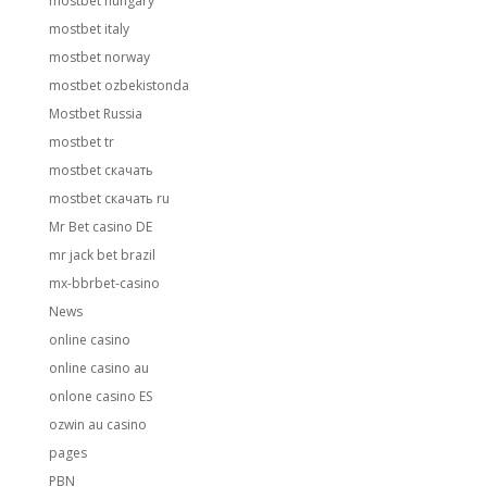
mostbet hungary
mostbet italy
mostbet norway
mostbet ozbekistonda
Mostbet Russia
mostbet tr
mostbet скачать
mostbet скачать ru
Mr Bet casino DE
mr jack bet brazil
mx-bbrbet-casino
News
online casino
online casino au
onlone casino ES
ozwin au casino
pages
PBN