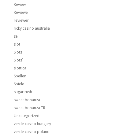
Review
Reviewe
reviewer
ricky casino australia
se
slot
Slots
Slots`
slottica
Spellen
Spiele
sugar rush
sweet bonanza
sweet bonanza TR
Uncategorized
verde casino hungary
verde casino poland