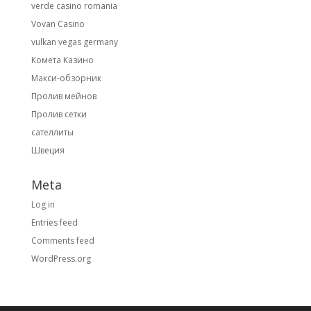
verde casino romania
Vovan Casino
vulkan vegas germany
Комета Казино
Макси-обзорник
Пролив мейнов
Пролив сетки
сателлиты
Швеция
Meta
Log in
Entries feed
Comments feed
WordPress.org