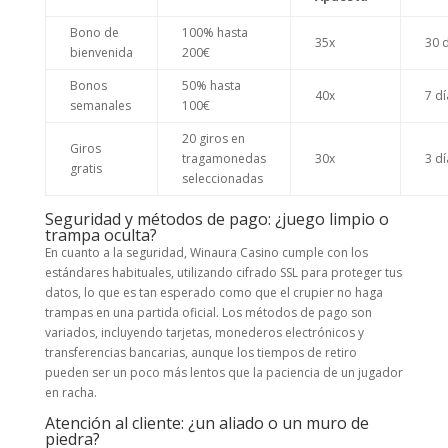
Bono de
100% hasta
35x
30 
bienvenida
200€
Bonos
50% hasta
40x
7 dí
semanales
100€
20 giros en
Giros
tragamonedas
30x
3 dí
gratis
seleccionadas
Seguridad y métodos de pago: ¿juego limpio o
trampa oculta?
En cuanto a la seguridad, Winaura Casino cumple con los
estándares habituales, utilizando cifrado SSL para proteger tus
datos, lo que es tan esperado como que el crupier no haga
trampas en una partida oficial. Los métodos de pago son
variados, incluyendo tarjetas, monederos electrónicos y
transferencias bancarias, aunque los tiempos de retiro
pueden ser un poco más lentos que la paciencia de un jugador
en racha.
Atención al cliente: ¿un aliado o un muro de
piedra?