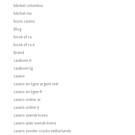
bbrbet colombia
bbrbet mx
bizzo casino
Blog
book of ra
book of ra it
Brand
casibom tr
casibom-tg
casino
casino en ligne argent reel
casino en ligne fr
casino online ar
casinò online it
casino svensk licens
casino utan svensk licens
casino zonder crucks netherlands