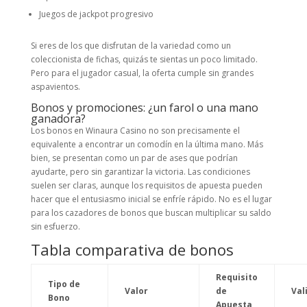
Juegos de jackpot progresivo
Si eres de los que disfrutan de la variedad como un
coleccionista de fichas, quizás te sientas un poco limitado.
Pero para el jugador casual, la oferta cumple sin grandes
aspavientos.
Bonos y promociones: ¿un farol o una mano
ganadora?
Los bonos en Winaura Casino no son precisamente el
equivalente a encontrar un comodín en la última mano. Más
bien, se presentan como un par de ases que podrían
ayudarte, pero sin garantizar la victoria. Las condiciones
suelen ser claras, aunque los requisitos de apuesta pueden
hacer que el entusiasmo inicial se enfríe rápido. No es el lugar
para los cazadores de bonos que buscan multiplicar su saldo
sin esfuerzo.
Tabla comparativa de bonos
Requisito
Tipo de
Valor
de
Val
Bono
Apuesta