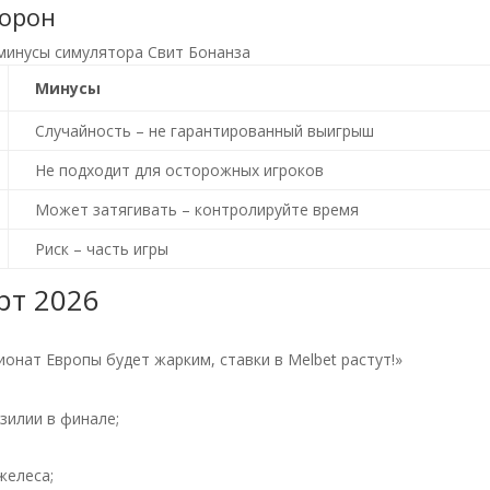
торон
минусы симулятора Свит Бонанза
Минусы
Случайность – не гарантированный выигрыш
Не подходит для осторожных игроков
Может затягивать – контролируйте время
Риск – часть игры
рт 2026
онат Европы будет жарким, ставки в Melbet растут!»
зилии в финале;
желеса;