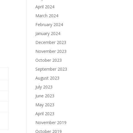
April 2024
March 2024
February 2024
January 2024
December 2023
November 2023
October 2023
September 2023
August 2023
July 2023
June 2023
May 2023
April 2023
November 2019
October 2019