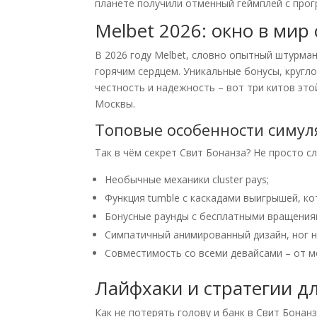
планете получили отменный геймплей с про
Melbet 2026: окно в мир 
В 2026 году Melbet, словно опытный штурман
горячим сердцем. Уникальные бонусы, кругл
честность и надежность – вот три китов это
Москвы.
Топовые особенности симул
Так в чём секрет Свит Бонанза? Не просто с
Необычные механики cluster pays;
Функция tumble с каскадами выигрышей, к
Бонусные раунды с бесплатными вращения
Симпатичный анимированный дизайн, ног н
Совместимость со всеми девайсами – от 
Лайфхаки и стратегии д
Как не потерять голову и банк в Свит Бонан