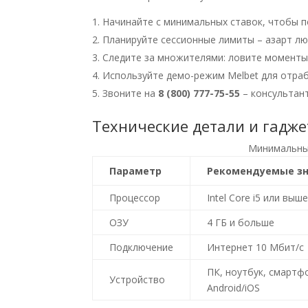
Начинайте с минимальных ставок, чтобы п
Планируйте сессионные лимиты – азарт лю
Следите за множителями: ловите моменты f
Используйте демо-режим Melbet для отраб
Звоните на
8 (800) 777-75-55
– консультант
Технические детали и гадж
Минимальны
Параметр
Рекомендуемые з
Процессор
Intel Core i5 или выш
ОЗУ
4 ГБ и больше
Подключение
Интернет 10 Мбит/с
ПК, ноутбук, смартф
Устройство
Android/iOS