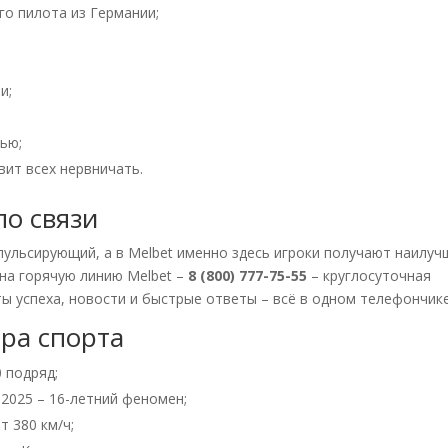
о пилота из Германии;
и;
ью;
вит всех нервничать.
по связи
ульсирующий, а в Melbet именно здесь игроки получают наилуч
 на горячую линию Melbet –
8 (800) 777-75-55
– круглосуточная
ты успеха, новости и быстрые ответы – всё в одном телефончике
ра спорта
0 подряд;
2025 – 16-летний феномен;
 380 км/ч;