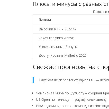
Плюсы и минусы с разных с
Плюсы и 
Плюсы
Высокий RTP – 96.51%
Яркая графика и звук
Увлекательные бонусы
Доступность в Melbet с 2026
Свежие прогнозы на спо
«Футбол не перестанет удивлять — чемпи
Чемпионат мира по футболу – сборная Бра
US Open по теннису – триумф юных звезд;
NBA – доминирование команды из Лос-Анд