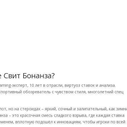
е Свит Бонанза?
aming-эксперт, 10 лет в отрасли, виртуоз ставок и анализа.
 Спортивный обозреватель с чувством стиля, многолетний спец
от, но на стероидах – яркий, сочный и залипательный, как зимн
анза – это красочная смесь сладкого взрыва, где каждая ставка
ременем, вплотную подошёл к инновациям, чтобы игроки по всей