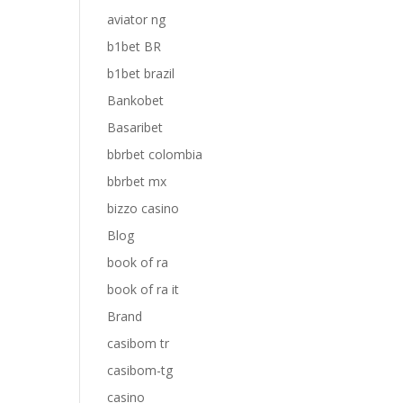
aviator ng
b1bet BR
b1bet brazil
Bankobet
Basaribet
bbrbet colombia
bbrbet mx
bizzo casino
Blog
book of ra
book of ra it
Brand
casibom tr
casibom-tg
casino