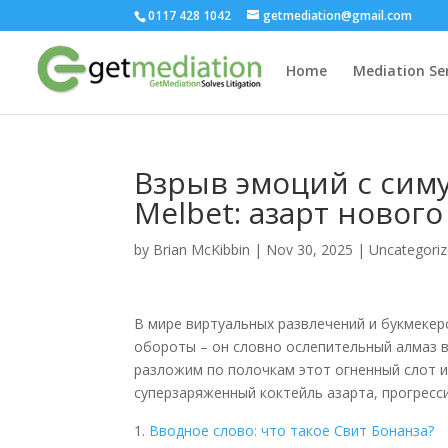
0117 428 1042
getmediation@gmail.com
Home
Mediation Ser
Взрыв эмоций с сим
Melbet: азарт новог
by
Brian McKibbin
|
Nov 30, 2025
|
Uncategori
В мире виртуальных развлечений и букмекер
обороты – он словно ослепительный алмаз в
разложим по полочкам этот огненный слот и 
суперзаряженный коктейль азарта, прогресси
Вводное слово: что такое Свит Бонанза?