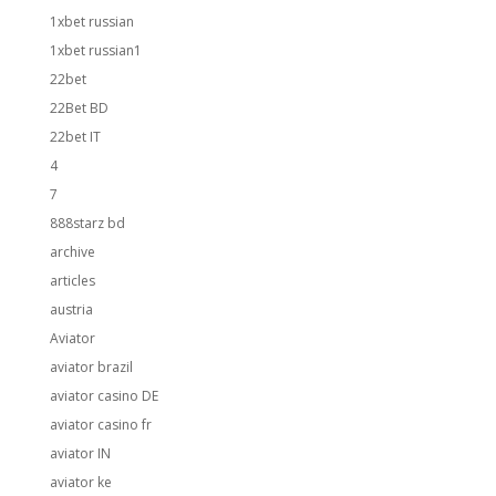
1xbet russian
1xbet russian1
22bet
22Bet BD
22bet IT
4
7
888starz bd
archive
articles
austria
Aviator
aviator brazil
aviator casino DE
aviator casino fr
aviator IN
aviator ke