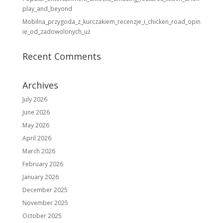
play_and_beyond
Mobilna_przygoda_z_kurczakiem_recenzje_i_chicken_road_opin
ie_od_zadowolonych_uż
Recent Comments
Archives
July 2026
June 2026
May 2026
April 2026
March 2026
February 2026
January 2026
December 2025
November 2025
October 2025