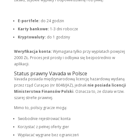
E-portfele:
do 24 godzin
Karty bankowe:
1-3 dni robocze
Kryptowaluty:
do 1 godziny
Weryfikacja konta:
Wymagana tylko przy wypłatach powyżej
2000 ZŁ. Proces jest prosty i odbywa się bezpośrednio w
aplikacji.
Status prawny Vavada w Polsce
Vavada posiada międzynarodową licencję hazardową wydaną
przez rząd Curaçao (nr 8048/JAZ), jednak
nie posiada licencji
Ministerstwa Finansów Polski
. Oznacza to, że działa w tzw.
szarej strefie prawnej.
Mimo to, polscy gracze mogą:
Swobodnie rejestrować konta
Korzystać z pełnej oferty gier
Wypłacać wygrane bez ograniczeń