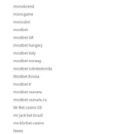
monobrend
monogame
monoslot
mostbet
mostbet GR
mostbet hungary
mostbet italy
mostbet norway
mostbet ozbekistonda
Mostbet Russia
mostbet tr
mostbet скачать
mostbet скачать ru
Mr Bet casino DE
mr jack bet brazil
mx-bbrbet-casino
News