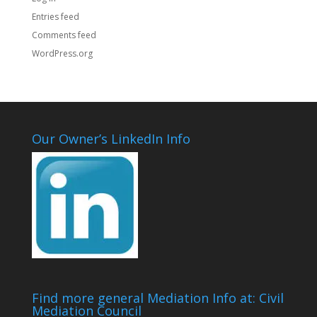
Entries feed
Comments feed
WordPress.org
Our Owner’s LinkedIn Info
Find more general Mediation Info at: Civil
Mediation Council