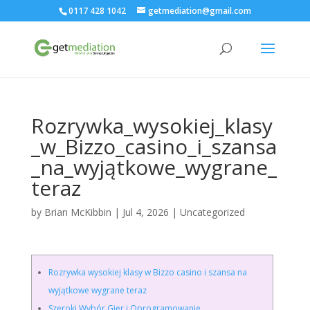
0117 428 1042
getmediation@gmail.com
Rozrywka_wysokiej_klasy
_w_Bizzo_casino_i_szansa
_na_wyjątkowe_wygrane_
teraz
by
Brian McKibbin
|
Jul 4, 2026
|
Uncategorized
Rozrywka wysokiej klasy w Bizzo casino i szansa na
wyjątkowe wygrane teraz
Szeroki Wybór Gier i Oprogramowanie