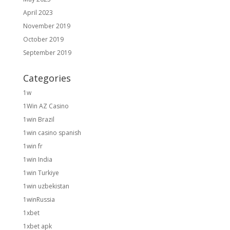
April 2023
November 2019
October 2019
September 2019
Categories
1w
1Win AZ Casino
1win Brazil
1win casino spanish
1win fr
1win India
1win Turkiye
1win uzbekistan
1winRussia
1xbet
1xbet apk