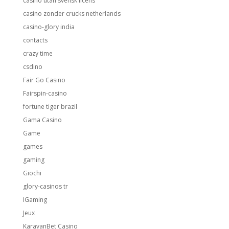
casino utan svensk licens
casino zonder crucks netherlands
casino-glory india
contacts
crazy time
csdino
Fair Go Casino
Fairspin-casino
fortune tiger brazil
Gama Casino
Game
games
gaming
Giochi
glory-casinos tr
IGaming
Jeux
KaravanBet Casino