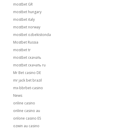
mostbet GR
mostbet hungary
mostbet italy
mostbet norway
mostbet ozbekistonda
Mostbet Russia
mostbet tr
mostbet скачать
mostbet скачать ru
Mr Bet casino DE
mr jack bet brazil
mx-bbrbet-casino
News
online casino
online casino au
onlone casino ES
ozwin au casino