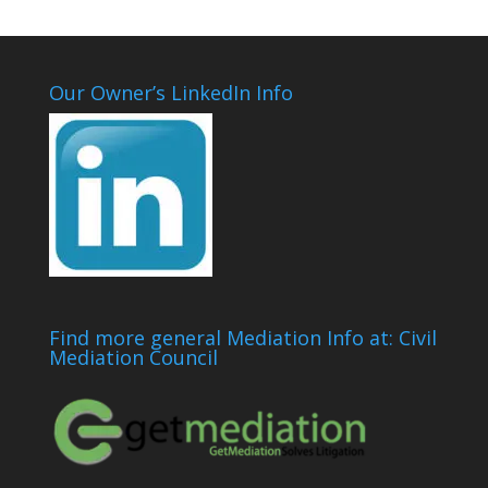
Our Owner’s LinkedIn Info
Find more general Mediation Info at: Civil
Mediation Council