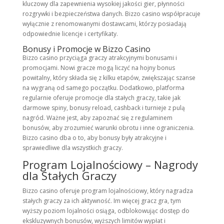
kluczowy dla zapewnienia wysokiej jakości gier, płynności
rozgrywki i bezpieczeństwa danych. Bizzo casino współpracuje
wyłącznie z renomowanymi dostawcami, którzy posiadają
odpowiednie licencje i certyfikaty.
Bonusy i Promocje w Bizzo Casino
Bizzo casino przyciąga graczy atrakcyjnymi bonusami i
promocjami. Nowi gracze mogą liczyć na hojny bonus
powitalny, który składa się z kilku etapów, zwiększając szanse
na wygraną od samego początku. Dodatkowo, platforma
regularnie oferuje promocje dla stałych graczy, takie jak
darmowe spiny, bonusy reload, cashback i turnieje z pulą
nagród. Ważne jest, aby zapoznać się z regulaminem
bonusów, aby zrozumieć warunki obrotu i inne ograniczenia.
Bizzo casino dba o to, aby bonusy były atrakcyjne i
sprawiedliwe dla wszystkich graczy.
Program Lojalnościowy – Nagrody
dla Stałych Graczy
Bizzo casino oferuje program lojalnościowy, który nagradza
stałych graczy za ich aktywność. Im więcej gracz gra, tym
wyższy poziom lojalności osiąga, odblokowując dostęp do
ekskluzywnych bonusów, wyższych limitów wypłat i