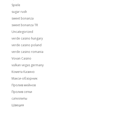
Spiele
sugar rush
sweet bonanza
sweet bonanza TR
Uncategorized
verde casino hungary
verde casino poland
verde casino romania
Vovan Casino
vulkan vegas germany
Комета Казино
Макси-обзорник
Пролив мейнов
Пролив сетки
сателлиты
Швеция