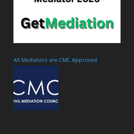
All Mediators are CMC Approved