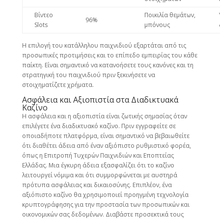
Βίντεο
Ποικιλία θεμάτων,
96%
Slots
μπόνους
Η επιλογή του κατάλληλου παιχνιδιού εξαρτάται από τις
προσωπικές προτιμήσεις και το επίπεδο εμπειρίας του κάθε
παίκτη. Είναι σημαντικό να κατανοήσετε τους κανόνες και τη
στρατηγική του παιχνιδιού πριν ξεκινήσετε να
στοιχηματίζετε χρήματα.
Ασφάλεια και Αξιοπιστία στα Διαδικτυακά
Καζίνο
Η ασφάλεια και η αξιοπιστία είναι ζωτικής σημασίας όταν
επιλέγετε ένα διαδικτυακό καζίνο. Πριν εγγραφείτε σε
οποιαδήποτε πλατφόρμα, είναι σημαντικό να βεβαιωθείτε
ότι διαθέτει άδεια από έναν αξιόπιστο ρυθμιστικό φορέα,
όπως η Επιτροπή Τυχερών Παιχνιδιών και Εποπτείας
Ελλάδας. Μια έγκυρη άδεια εξασφαλίζει ότι το καζίνο
λειτουργεί νόμιμα και ότι συμμορφώνεται με αυστηρά
πρότυπα ασφάλειας και δικαιοσύνης. Επιπλέον, ένα
αξιόπιστο καζίνο θα χρησιμοποιεί προηγμένη τεχνολογία
κρυπτογράφησης για την προστασία των προσωπικών και
οικονομικών σας δεδομένων. Διαβάστε προσεκτικά τους