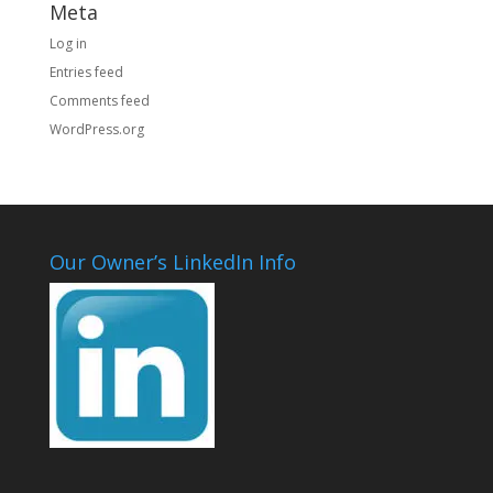
Meta
Log in
Entries feed
Comments feed
WordPress.org
Our Owner’s LinkedIn Info