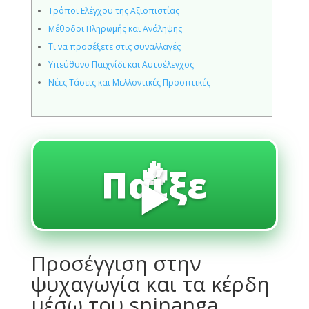
Τρόποι Ελέγχου της Αξιοπιστίας
Μέθοδοι Πληρωμής και Ανάληψης
Τι να προσέξετε στις συναλλαγές
Υπεύθυνο Παιχνίδι και Αυτοέλεγχος
Νέες Τάσεις και Μελλοντικές Προοπτικές
🔥
Παίξε
▶️
Προσέγγιση στην
ψυχαγωγία και τα κέρδη
μέσω του spinanga