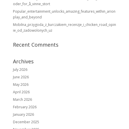
oder_for_å_vinne_stort
Popular_entertainment_unlocks_amazing_features_within_arion
play_and_beyond
Mobilna_przygoda_z_kurczakiem_recenzje_i_chicken_road_opin
ie_od_zadowolonych_uż
Recent Comments
Archives
July 2026
June 2026
May 2026
April 2026
March 2026
February 2026
January 2026
December 2025