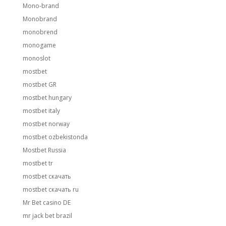
Mono-brand
Monobrand
monobrend
monogame
monoslot
mostbet
mostbet GR
mostbet hungary
mostbet italy
mostbet norway
mostbet ozbekistonda
Mostbet Russia
mostbet tr
mostbet скачать
mostbet скачать ru
Mr Bet casino DE
mr jack bet brazil