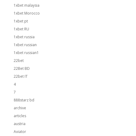
1xbet malaysia
1xbet Morocco
1xbet pt
1xbet RU
1xbet russia
1xbet russian
1xbet russian1
22bet
22Bet BD
22bet IT
4
7
888starz bd
archive
articles
austria
Aviator