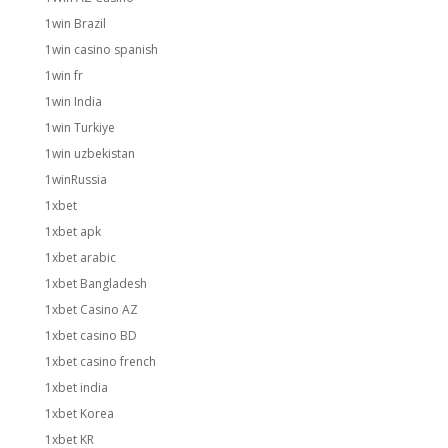
1win Brazil
1win casino spanish
1win fr
1win India
1win Turkiye
1win uzbekistan
1winRussia
1xbet
1xbet apk
1xbet arabic
1xbet Bangladesh
1xbet Casino AZ
1xbet casino BD
1xbet casino french
1xbet india
1xbet Korea
1xbet KR