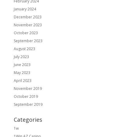
February 2024
January 2024
December 2023
November 2023
October 2023
September 2023
August 2023
July 2023
June 2023
May 2023
April 2023
November 2019
October 2019
September 2019
Categories
1w
1Win AZ Casino