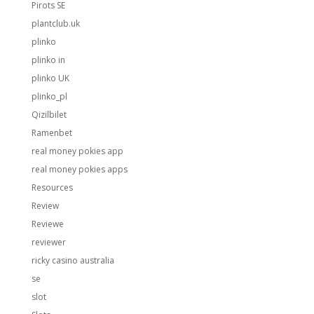
Pirots SE
plantclub.uk
plinko
plinko in
plinko UK
plinko_pl
Qizilbilet
Ramenbet
real money pokies app
real money pokies apps
Resources
Review
Reviewe
reviewer
ricky casino australia
se
slot