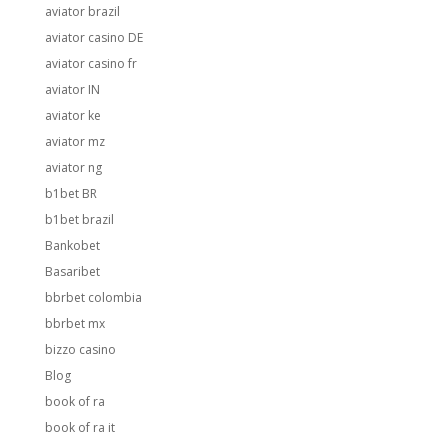
aviator brazil
aviator casino DE
aviator casino fr
aviator IN
aviator ke
aviator mz
aviator ng
b1bet BR
b1bet brazil
Bankobet
Basaribet
bbrbet colombia
bbrbet mx
bizzo casino
Blog
book of ra
book of ra it