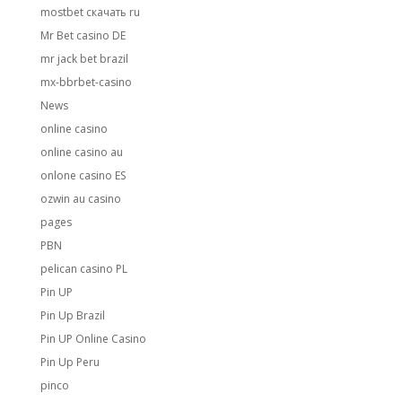
mostbet скачать ru
Mr Bet casino DE
mr jack bet brazil
mx-bbrbet-casino
News
online casino
online casino au
onlone casino ES
ozwin au casino
pages
PBN
pelican casino PL
Pin UP
Pin Up Brazil
Pin UP Online Casino
Pin Up Peru
pinco