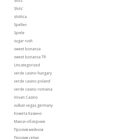
Slots
Slots`
slottica
Spellen
Spiele
sugar rush
sweet bonanza
sweet bonanza TR
Uncategorized
verde casino hungary
verde casino poland
verde casino romania
Vovan Casino
vulkan vegas germany
Комета Казино
Макси-обзорник
Пролив мейнов
Пролив сетки