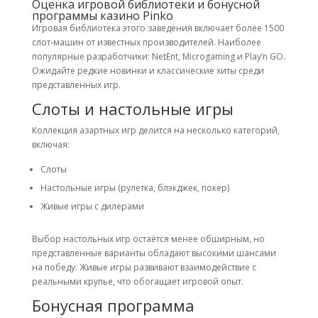
Оценка игровой библиотеки и бонусной
программы казино Pinko
Игровая библиотека этого заведения включает более 1500
слот-машин от известных производителей. Наиболее
популярные разработчики: NetEnt, Microgaming и Play’n GO.
Ожидайте редкие новинки и классические хиты среди
представленных игр.
Слоты и настольные игры
Коллекция азартных игр делится на несколько категорий,
включая:
Слоты
Настольные игры (рулетка, блэкджек, покер)
Живые игры с дилерами
Выбор настольных игр остаётся менее обширным, но
представленные варианты обладают высокими шансами
на победу. Живые игры развивают взаимодействие с
реальными крупье, что обогащает игровой опыт.
Бонусная программа