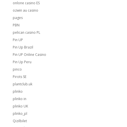
onlone casino ES
ozwin au casino
pages
PBN
pelican casino PL
Pin UP
Pin Up Brazil
Pin UP Online Casino
Pin Up Peru
pinco
Pirots SE
plantclub.uk
plinko
plinko in
plinko UK
plinko_pl
Qizilbilet