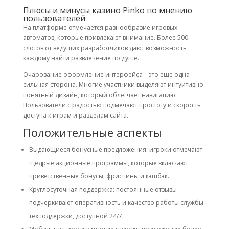
Плюсы и минусы казино Pinko по мнению
пользователей
На платформе отмечается разнообразие игровых
автоматов, которые привлекают внимание. Более 500
слотов от ведущих разработчиков дают возможность
каждому найти развлечение по душе.
Очарование оформление интерфейса – это еще одна
сильная сторона. Многие участники выделяют интуитивно
понятный дизайн, который облегчает навигацию.
Пользователи с радостью подмечают простоту и скорость
доступа к играм и разделам сайта.
Положительные аспекты
Выдающиеся бонусные предложения: игроки отмечают
щедрые акционные программы, которые включают
приветственные бонусы, фриспины и кэшбэк.
Круглосуточная поддержка: постоянные отзывы
подчеркивают оперативность и качество работы службы
техподдержки, доступной 24/7.