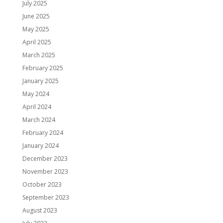
July 2025
June 2025
May 2025
April 2025
March 2025
February 2025
January 2025
May 2024
April 2024
March 2024
February 2024
January 2024
December 2023
November 2023
October 2023
September 2023
August 2023