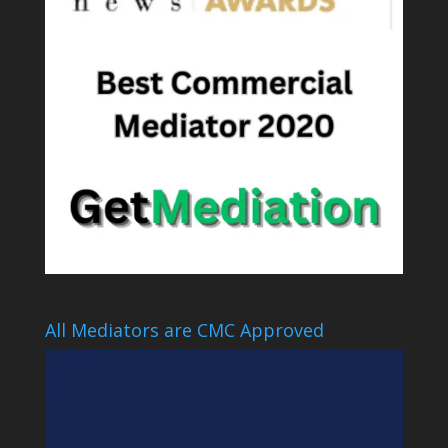
All Mediators are CMC Approved