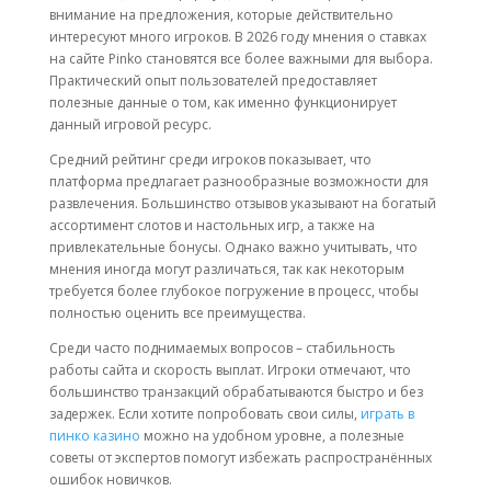
внимание на предложения, которые действительно
интересуют много игроков. В 2026 году мнения о ставках
на сайте Pinko становятся все более важными для выбора.
Практический опыт пользователей предоставляет
полезные данные о том, как именно функционирует
данный игровой ресурс.
Средний рейтинг среди игроков показывает, что
платформа предлагает разнообразные возможности для
развлечения. Большинство отзывов указывают на богатый
ассортимент слотов и настольных игр, а также на
привлекательные бонусы. Однако важно учитывать, что
мнения иногда могут различаться, так как некоторым
требуется более глубокое погружение в процесс, чтобы
полностью оценить все преимущества.
Среди часто поднимаемых вопросов – стабильность
работы сайта и скорость выплат. Игроки отмечают, что
большинство транзакций обрабатываются быстро и без
задержек. Если хотите попробовать свои силы,
играть в
пинко казино
можно на удобном уровне, а полезные
советы от экспертов помогут избежать распространённых
ошибок новичков.