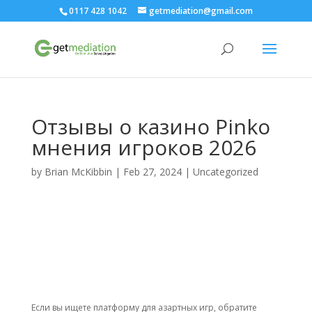
0117 428 1042
getmediation@gmail.com
Отзывы о казино Pinko
мнения игроков 2026
by
Brian McKibbin
|
Feb 27, 2024
|
Uncategorized
Если вы ищете платформу для азартных игр, обратите