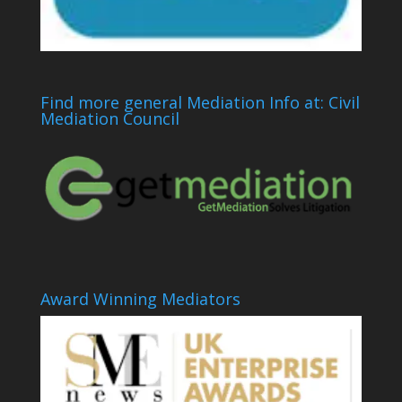
Find more general Mediation Info at: Civil
Mediation Council
Award Winning Mediators