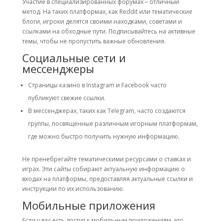
Участие в специализированных форумах – отличный
метод. На таких платформах, как Reddit или тематические
блоги, игроки делятся своими находками, советами и
ссылками на обходные пути. Подписывайтесь на активные
темы, чтобы не пропустить важные обновления.
Социальные сети и
мессенджеры
Страницы казино в Instagram и Facebook часто
публикуют свежие ссылки.
В мессенджерах, таких как Telegram, часто создаются
группы, посвященные различным игорным платформам,
где можно быстро получить нужную информацию.
Не пренебрегайте тематическими ресурсами о ставках и
играх. Эти сайты собирают актуальную информацию о
входах на платформы, предоставляя актуальные ссылки и
инструкции по их использованию.
Мобильные приложения
Если у вас есть доступ к мобильным приложениям, это