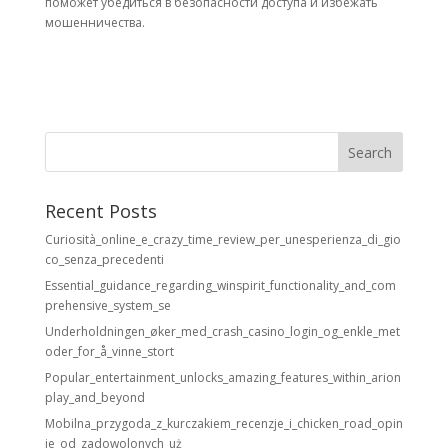
поможет убедиться в безопасности доступа и избежать
мошенничества.
Recent Posts
Curiosità_online_e_crazy_time_review_per_unesperienza_di_gio
co_senza_precedenti
Essential_guidance_regarding_winspirit_functionality_and_com
prehensive_system_se
Underholdningen_øker_med_crash_casino_login_og_enkle_met
oder_for_å_vinne_stort
Popular_entertainment_unlocks_amazing_features_within_arion
play_and_beyond
Mobilna_przygoda_z_kurczakiem_recenzje_i_chicken_road_opin
ie_od_zadowolonych_uż