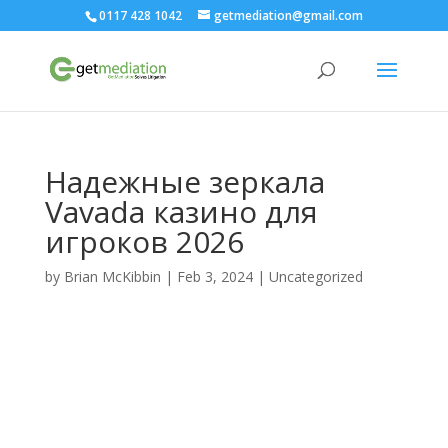
0117 428 1042
getmediation@gmail.com
Надежные зеркала
Vavada казино для
игроков 2026
by
Brian McKibbin
|
Feb 3, 2024
|
Uncategorized