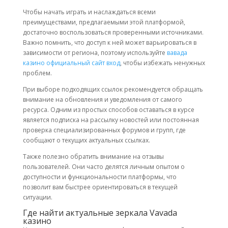
Чтобы начать играть и наслаждаться всеми
преимуществами, предлагаемыми этой платформой,
достаточно воспользоваться проверенными источниками.
Важно помнить, что доступ к ней может варьироваться в
зависимости от региона, поэтому используйте
вавада
казино официальный сайт вход
, чтобы избежать ненужных
проблем.
При выборе подходящих ссылок рекомендуется обращать
внимание на обновления и уведомления от самого
ресурса. Одним из простых способов оставаться в курсе
является подписка на рассылку новостей или постоянная
проверка специализированных форумов и групп, где
сообщают о текущих актуальных ссылках.
Также полезно обратить внимание на отзывы
пользователей. Они часто делятся личным опытом о
доступности и функциональности платформы, что
позволит вам быстрее ориентироваться в текущей
ситуации.
Где найти актуальные зеркала Vavada
казино