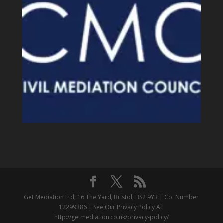
Get Mediation Ltd, 16 The Yard, Bristol, BS2 9YR | Co. Number
12299386 | See Our Privacy Policy At:
http://getmediation.co.uk/privacy-policy/