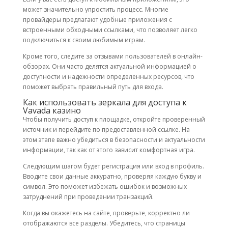
может значительно упростить процесс. Многие
провайдеры предлагают удобные приложения с
встроенными обходными ссылками, что позволяет легко
подключиться к своим любимым играм.
Кроме того, следите за отзывами пользователей в онлайн-
обзорах. Они часто делятся актуальной информацией о
доступности и надежности определенных ресурсов, что
поможет выбрать правильный путь для входа.
Как использовать зеркала для доступа к
Vavada казино
Чтобы получить доступ к площадке, откройте проверенный
источник и перейдите по предоставленной ссылке. На
этом этапе важно убедиться в безопасности и актуальности
информации, так как от этого зависит комфортная игра.
Следующим шагом будет регистрация или вход в профиль.
Вводите свои данные аккуратно, проверяя каждую букву и
символ. Это поможет избежать ошибок и возможных
затруднений при проведении транзакций.
Когда вы окажетесь на сайте, проверьте, корректно ли
отображаются все разделы. Убедитесь, что страницы