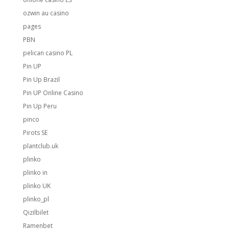
ozwin au casino
pages
PBN
pelican casino PL
Pin UP
Pin Up Brazil
Pin UP Online Casino
Pin Up Peru
pinco
Pirots SE
plantclub.uk
plinko
plinko in
plinko UK
plinko_pl
Qizilbilet
Ramenbet