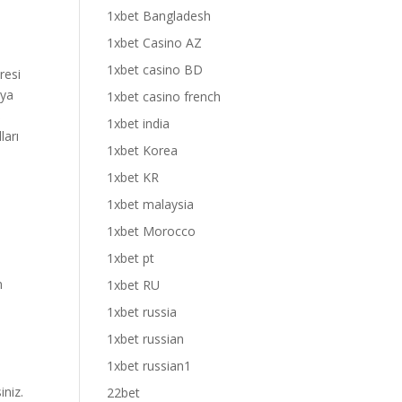
1xbet Bangladesh
1xbet Casino AZ
1xbet casino BD
resi
eya
1xbet casino french
ş
1xbet india
ları
1xbet Korea
1xbet KR
1xbet malaysia
1xbet Morocco
1xbet pt
m
1xbet RU
1xbet russia
1xbet russian
1xbet russian1
iniz.
22bet