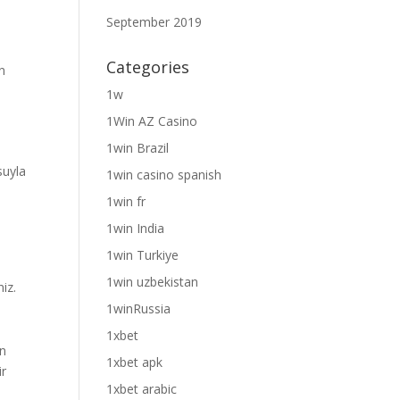
September 2019
ı
Categories
n
1w
1Win AZ Casino
1win Brazil
suyla
1win casino spanish
1win fr
1win India
1win Turkiye
1win uzbekistan
iz.
1winRussia
1xbet
in
1xbet apk
ir
1xbet arabic