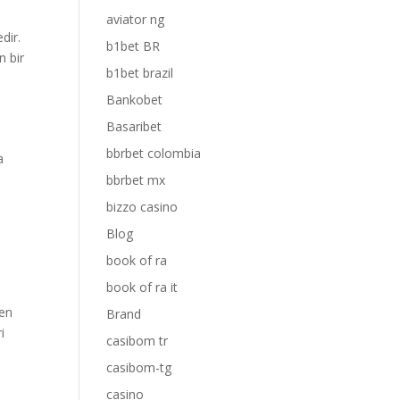
aviator ng
dir.
b1bet BR
n bir
b1bet brazil
Bankobet
Basaribet
bbrbet colombia
a
bbrbet mx
bizzo casino
Blog
book of ra
book of ra it
den
Brand
i
casibom tr
casibom-tg
casino