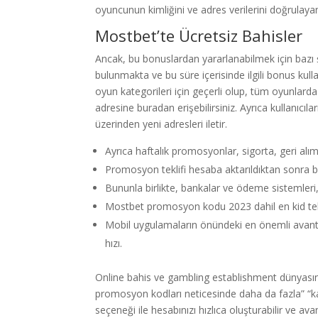
oyuncunun kimliğini ve adres verilerini doğrulayan 
Mostbet’te Ücretsiz Bahisler
Ancak, bu bonuslardan yararlanabilmek için bazı şa
bulunmakta ve bu süre içerisinde ilgili bonus kullan
oyun kategorileri için geçerli olup, tüm oyunlarda
adresine buradan erişebilirsiniz. Ayrıca kullanıcıla
üzerinden yeni adresleri iletir.
Ayrıca haftalık promosyonlar, sigorta, geri alı
Promosyon teklifi hesaba aktarıldıktan sonra bi
Bununla birlikte, bankalar ve ödeme sistemleri, h
Mostbet promosyon kodu 2023 dahil en kid tekl
Mobil uygulamaların önündeki en önemli avantaj
hızı.
Online bahis ve gambling establishment dünyasınd
promosyon kodları neticesinde daha da fazla” “ka
seçeneği ile hesabınızı hızlıca oluşturabilir ve ava