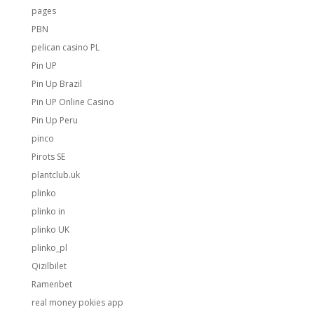
pages
PBN
pelican casino PL
Pin UP
Pin Up Brazil
Pin UP Online Casino
Pin Up Peru
pinco
Pirots SE
plantclub.uk
plinko
plinko in
plinko UK
plinko_pl
Qizilbilet
Ramenbet
real money pokies app