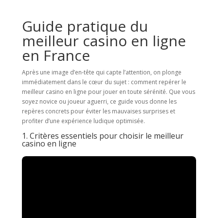
Guide pratique du
meilleur casino en ligne
en France
Après une image d’en‑tête qui capte l’attention, on plonge
immédiatement dans le cœur du sujet : comment repérer le
meilleur casino en ligne pour jouer en toute sérénité. Que vous
soyez novice ou joueur aguerri, ce guide vous donne les
repères concrets pour éviter les mauvaises surprises et
profiter d’une expérience ludique optimisée.
1. Critères essentiels pour choisir le meilleur
casino en ligne