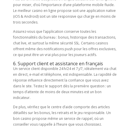
pour miser, d’où l’importance d’une plateforme mobile fluide.
Le meilleur casino en ligne propose soit une application native
(iOS & Android) soit un site responsive qui charge en moins de
trois secondes.
Assurez‑vous que l’application conserve toutes les
fonctionnalités du bureau : bonus, historique des transactions,
chat live, et surtout la même sécurité SSL. Certains casinos
offrent même des notifications push pour les offres exclusives,
ce qui peut être un vrai plus pour les joueurs actifs.
6. Support client et assistance en français
Un service client disponible 24 h/24 et 7 j/7, idéalement via chat
en direct, e‑mail et téléphone, est indispensable. La rapidité de
réponse influence directement la confiance que vous avez
dans le site. Testez le support dès la première question : un
temps d’attente de moins de deux minutes est un bon
indicateur.
De plus, vérifiez que le centre d’aide comporte des articles
détaillés sur les bonus, les retraits et le jeu responsable. Un
bon casino propose même un service de rappel, où un
conseiller vous rappelle à l’heure que vous choisissez.