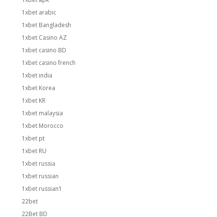
1xbet arabic
1xbet Bangladesh
1xbet Casino AZ
1xbet casino BD
1xbet casino french
1xbet india
1xbet Korea
1xbet KR
1xbet malaysia
1xbet Morocco
1xbet pt
1xbet RU
1xbet russia
1xbet russian
1xbet russian1
22bet
22Bet BD