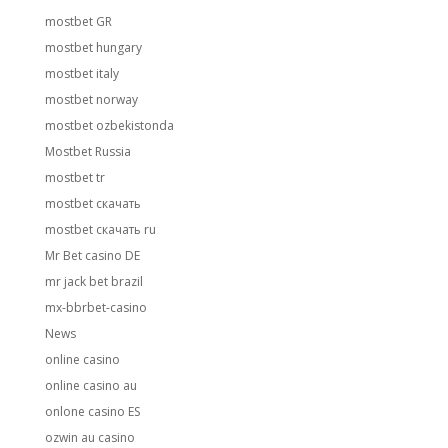
mostbet GR
mostbet hungary
mostbet italy
mostbet norway
mostbet ozbekistonda
Mostbet Russia
mostbet tr
mostbet скачать
mostbet скачать ru
Mr Bet casino DE
mr jack bet brazil
mx-bbrbet-casino
News
online casino
online casino au
onlone casino ES
ozwin au casino