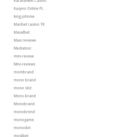
KaravanBet Casino
Kasyno Online PL
king johnnie
Maribet casino TR
Masalbet
Maxi reviewe
Mediation
mini-review
Mini-reviews
mombrand
mono brand
mono slot
Mono-brand
Monobrand
monobrend
monogame
monoslot
mostbet