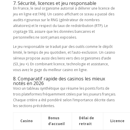
7. Sécurité, licences et jeu responsable
En France, le seul organisme autorisé à délivrer une licence de
jeu en ligne est l’ANJ. Un casino affichant ce sceau a passé des
audits rigoureux sur le RNG (générateur de nombres
aléatoires) et le respect du taux de redistribution (RTP). Le
cryptage SSL assure que les données bancaires et
personnelles ne sont jamais exposées.
Le jeu responsable se traduit par des outils comme le dépôt
limité, le temps de jeu quotidien, et l’auto‑exclusion. Un casino
sérieux propose aussi des liens vers des organismes d’aide
(S3, Jeu +). En combinant licence, technologie et assistance,
vous avez le gage du meilleur casino en ligne.
8. Comparatif rapide des casinos les mieux
notés en 2026
Voici un tableau synthétique qui résume les points forts de
trois plateformes fréquemment citées par les joueurs français.
Chaque critère a été pondéré selon l’importance décrite dans
les sections précédentes.
Bonus
Délai de
Casino
Licence
d’accueil
retrait