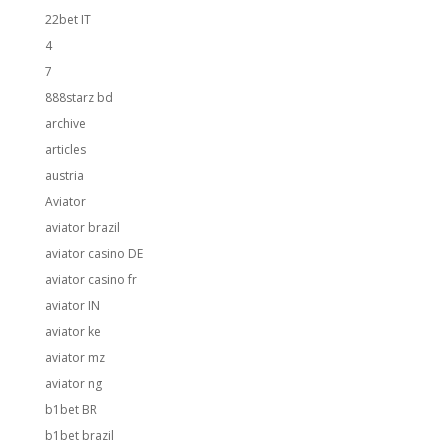
22bet IT
4
7
888starz bd
archive
articles
austria
Aviator
aviator brazil
aviator casino DE
aviator casino fr
aviator IN
aviator ke
aviator mz
aviator ng
b1bet BR
b1bet brazil