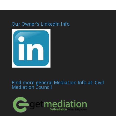
Our Owner’s LinkedIn Info
Find more general Mediation Info at: Civil
Mediation Council