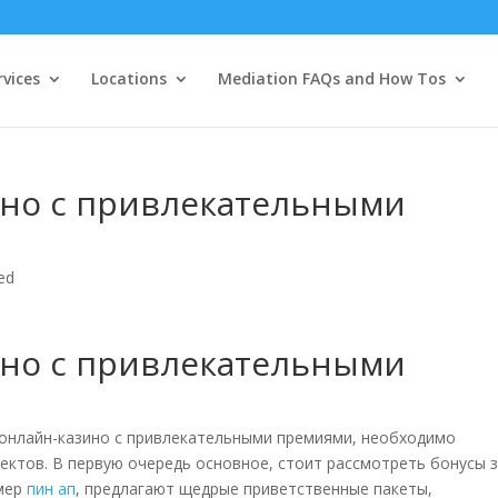
vices
Locations
Mediation FAQs and How Tos
но с привлекательными
ed
но с привлекательными
онлайн-казино с привлекательными премиями, необходимо
ектов. В первую очередь основное, стоит рассмотреть бонусы 
имер
пин ап
, предлагают щедрые приветственные пакеты,