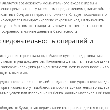
 является возможность моментального входа к играм и
ленно применить вступительными предложениями, какие обычн
озитные бонусы за первое пополнение. Следует осознавать о
рекомендуется выбирать крепкие секретные коды и применять
оступно. Это поможет защитить аккаунт от нежелательного
 сохранность личные данные в безопасности.
следовательность операций и
икации в интернет-казино, геймерам нужно придерживаться
оставлять ряд документов. Начальным шагом является создание
т запросить верификацию идентичности. Важно осознавать, что
водить выигрыш.
 удостоверение личности либо водительское удостоверение для
торые казино могут вдобавок запросить доказательство адреса
льные услуги или извлечение из банка. Данные материалы обяза
бходимых бумаг, этап верификации как правило длится от одно