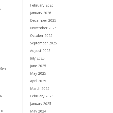
February 2026
о
January 2026
December 2025
November 2025
October 2025
September 2025
August 2025
July 2025
June 2025
 без
May 2025
April 2025
March 2025
ны
February 2025
January 2025
го
May 2024