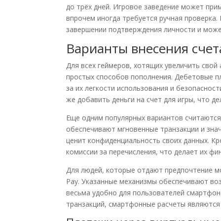
до трёх дней. Игровое заведение может при
впрочем иногда требуется ручная проверка. 
завершении подтверждения личности и може
Варианты внесения счет
Для всех геймеров, хотящих увеличить свой 
простых способов пополнения. Дебетовые п
за их легкости использования и безопасност
же добавить деньги на счет для игры, что д
Еще одним популярных вариантов считаются о
обеспечивают мгновенные транзакции и знач
ценит конфиденциальность своих данных. Кр
комиссии за перечисления, что делает их ф
Для людей, которые отдают предпочтение мо
Pay. Указанные механизмы обеспечивают воз
весьма удобно для пользователей смартфоно
транзакций, смартфонные расчеты являются 