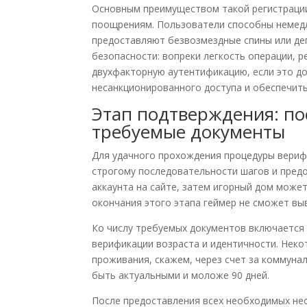
Основным преимуществом такой регистрации
поощрениям. Пользователи способны немед
предоставляют безвозмездные спины или деп
безопасности: вопреки легкость операции, 
двухфакторную аутентификацию, если это д
несанкционированного доступа и обеспечить
Этап подтверждения: по
требуемые документы
Для удачного прохождения процедуры вериф
строгому последовательности шагов и пред
аккаунта на сайте, затем игорный дом може
окончания этого этапа геймер не сможет вы
Ко числу требуемых документов включается
верификации возраста и идентичности. Неко
проживания, скажем, через счет за коммуна
быть актуальными и моложе 90 дней.
После предоставления всех необходимых нео