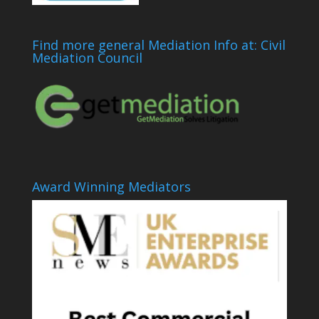
Find more general Mediation Info at: Civil
Mediation Council
Award Winning Mediators