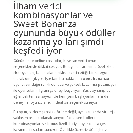
İlham verici
kombinasyonlar ve
Sweet Bonanza
oyununda büyük ödüller
kazanma yolları şimdi
keşfediliyor
Günümüzde online casinolar, heyecan verici oyun
seçenekleriyle dikkat çekiyor. Bu oyunlar arasında özellikle de
slot oyunları, kullanıcıların sıklıkla tercih ettiği bir kategori
olarak öne çıkıyor. İşte tam bu noktada,
sweet bonanza
oyunu, sunduğu renkli dünyası ve yüksek kazanma potansiyeli
ile oyuncuların ilgisini çekmeyi başarıyor. Basit oynanışı ve
eğlenceli teması sayesinde hem yeni başlayanlar hem de
deneyimli oyuncular için ideal bir seçenek sunuyor.
Bu oyun, sadece şans faktörüne değil, aynı zamanda stratejik
yaklaşımlara da olanak tanıyor. Farklı sembollerin
kombinasyonları ve bonus özellikleriyle oyunculara çeşitli
kazanma fırsatları sunuyor. Özellikle ücretsiz dönüşler ve