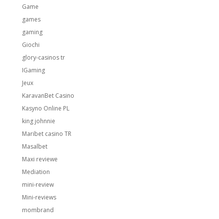
Game
games
gaming
Giochi
glory-casinos tr
IGaming
Jeux
KaravanBet Casino
Kasyno Online PL
king johnnie
Maribet casino TR
Masalbet
Maxi reviewe
Mediation
mini-review
Mini-reviews
mombrand