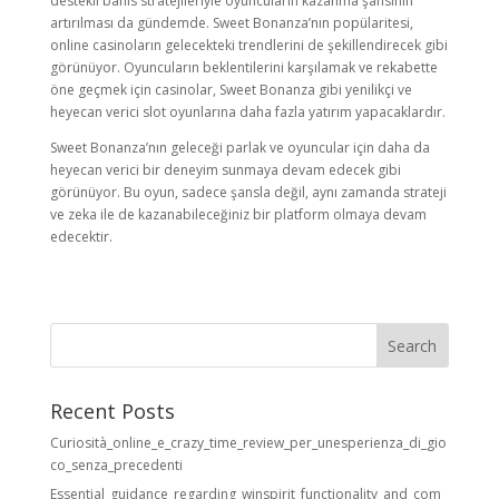
destekli bahis stratejileriyle oyuncuların kazanma şansının
artırılması da gündemde. Sweet Bonanza’nın popülaritesi,
online casinoların gelecekteki trendlerini de şekillendirecek gibi
görünüyor. Oyuncuların beklentilerini karşılamak ve rekabette
öne geçmek için casinolar, Sweet Bonanza gibi yenilikçi ve
heyecan verici slot oyunlarına daha fazla yatırım yapacaklardır.
Sweet Bonanza’nın geleceği parlak ve oyuncular için daha da
heyecan verici bir deneyim sunmaya devam edecek gibi
görünüyor. Bu oyun, sadece şansla değil, aynı zamanda strateji
ve zeka ile de kazanabileceğiniz bir platform olmaya devam
edecektir.
Recent Posts
Curiosità_online_e_crazy_time_review_per_unesperienza_di_gio
co_senza_precedenti
Essential_guidance_regarding_winspirit_functionality_and_com