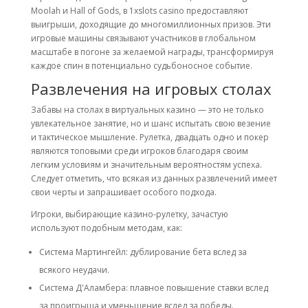
Moolah и Hall of Gods, в 1xslots casino предоставляют
выигрыши, доходящие до многомиллионных призов. Эти
игровые машины связывают участников в глобальном
масштабе в погоне за желаемой награды, трансформируя
каждое спин в потенциально судьбоносное событие.
Развлечения на игровых столах
Забавы на столах в виртуальных казино — это не только
увлекательное занятие, но и шанс испытать свою везение
и тактическое мышление. Рулетка, двадцать одно и покер
являются топовыми среди игроков благодаря своим
легким условиям и значительным вероятностям успеха.
Следует отметить, что всякая из данных развлечений имеет
свои черты и запрашивает особого подхода.
Игроки, выбирающие казино-рулетку, зачастую
используют подобным методам, как:
Система Мартингейл: дублирование бета вслед за
всякого неудачи.
Система Д'Аламбера: плавное повышение ставки вслед
за проигрыша и уменьшение вслед за победы.