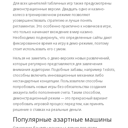
Для всех ценителей табличных игр также предусмотрены
демонстрационные версии. Двадцать одно и казино-
колесо в тренировочном режиме позволяют
усовершенствовать стратегию и лучше понять
регламентах. Это особенно практично к новичков в игре,
что только начинают вхождение в мир казино.
Необходимо подчеркнуть, что определенные сайты дают
фиксированное время на игру в демо-режиме, поэтому
стоит использовать его с умом.
Нельзя не заметить о демо-версиях новых развлечений,
которые регулярно представляются для завлечения
внимания аудитории. Подобные забавы, например 1xslots,
способны включить инновационные механики либо
нестандартные концепции. Пользователи способны
попробовать новые игры без обязательства создания
аккаунта либо пополнения счета. Таким способом,
демонстрационный режим — это прекрасный вариант
опробовать игровой процесс перед тем, как принять
решение о ставках на реальные деньги.
Популярные азартные машины
Однорукие бандиты машины с давних пор стали