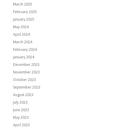
March 2025
February 2025
January 2025
May 2024
April 2024
March 2024
February 2024
January 2024
December 2023
November 2023
October 2023
September 2023
August 2023
July 2023
June 2023
May 2023
April 2023