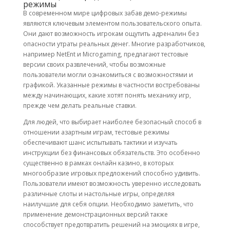
режимы
В современном мире цифровых забав демо-режимы
являются ключевым элементом пользовательского опыта.
Они дают возможность игрокам ощутить адреналин без
опасности утраты реальных денег. Многие разработчиков,
например NetEnt и Microgaming, предлагают тестовые
версии своих развлечений, чтобы возможные
пользователи могли ознакомиться с возможностями и
графикой. Указанные режимы в частности востребованы
между начинающих, какие хотят понять механику игр,
прежде чем делать реальные ставки.
Для людей, что выбирает наиболее безопасный способ в
отношении азартным играм, тестовые режимы
обеспечивают шанс испытывать тактики и изучать
инструкции без финансовых обязательств. Это особенно
существенно в рамках онлайн казино, в которых
многообразие игровых предложений способно удивить.
Пользователи имеют возможность уверенно исследовать
различные слоты и настольные игры, определяя
наилучшие для себя опции. Необходимо заметить, что
применение демонстрационных версий также
способствует предотвратить решений на эмоциях в игре,