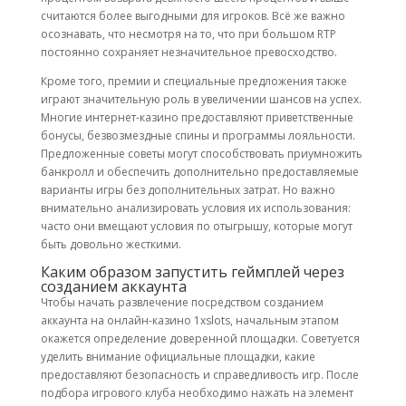
считаются более выгодными для игроков. Всё же важно
осознавать, что несмотря на то, что при большом RTP
постоянно сохраняет незначительное превосходство.
Кроме того, премии и специальные предложения также
играют значительную роль в увеличении шансов на успех.
Многие интернет-казино предоставляют приветственные
бонусы, безвозмездные спины и программы лояльности.
Предложенные советы могут способствовать приумножить
банкролл и обеспечить дополнительно предоставляемые
варианты игры без дополнительных затрат. Но важно
внимательно анализировать условия их использования:
часто они вмещают условия по отыгрышу, которые могут
быть довольно жесткими.
Каким образом запустить геймплей через
созданием аккаунта
Чтобы начать развлечение посредством созданием
аккаунта на онлайн-казино 1xslots, начальным этапом
окажется определение доверенной площадки. Советуется
уделить внимание официальные площадки, какие
предоставляют безопасность и справедливость игр. После
подбора игрового клуба необходимо нажать на элемент