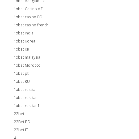
1xbet Bangladesh
1xbet Casino AZ
1xbet casino BD
1xbet casino french
1xbet india
1xbet Korea
1xbet KR
1xbet malaysia
1xbet Morocco
1xbet pt
1xbet RU
1xbet russia
1xbet russian
1xbet russian1
22bet
22Bet BD
22bet IT
4