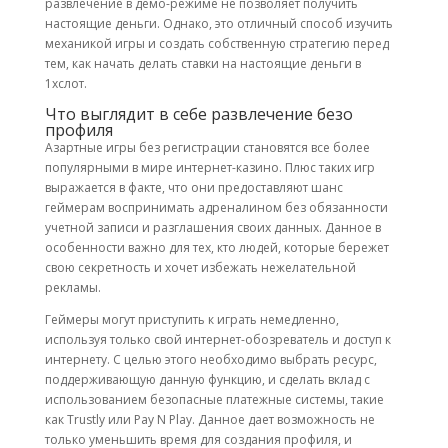
развлечение в демо-режиме не позволяет получить
настоящие деньги. Однако, это отличный способ изучить
механикой игры и создать собственную стратегию перед
тем, как начать делать ставки на настоящие деньги в
1хслот.
Что выглядит в себе развлечение безо
профиля
Азартные игры без регистрации становятся все более
популярными в мире интернет-казино. Плюс таких игр
выражается в факте, что они предоставляют шанс
геймерам воспринимать адреналином без обязанности
учетной записи и разглашения своих данных. Данное в
особенности важно для тех, кто людей, которые бережет
свою секретность и хочет избежать нежелательной
рекламы.
Геймеры могут приступить к играть немедленно,
используя только свой интернет-обозреватель и доступ к
интернету. С целью этого необходимо выбрать ресурс,
поддерживающую данную функцию, и сделать вклад с
использованием безопасные платежные системы, такие
как Trustly или Pay N Play. Данное дает возможность не
только уменьшить время для создания профиля, и