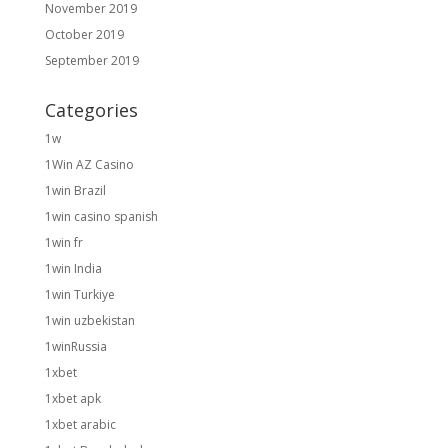
November 2019
October 2019
September 2019
Categories
1w
1Win AZ Casino
1win Brazil
1win casino spanish
1win fr
1win India
1win Turkiye
1win uzbekistan
1winRussia
1xbet
1xbet apk
1xbet arabic