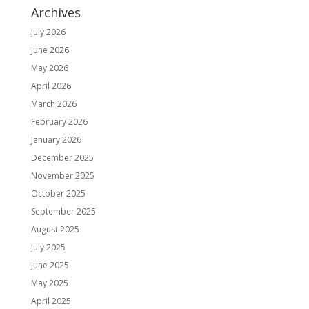
Archives
July 2026
June 2026
May 2026
April 2026
March 2026
February 2026
January 2026
December 2025
November 2025
October 2025
September 2025
August 2025
July 2025
June 2025
May 2025
April 2025