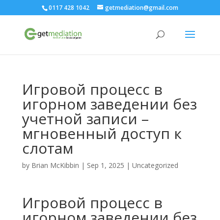
0117 428 1042
getmediation@gmail.com
Игровой процесс в
игорном заведении без
учетной записи –
мгновенный доступ к
слотам
by
Brian McKibbin
|
Sep 1, 2025
|
Uncategorized
Игровой процесс в
игорном заведении без