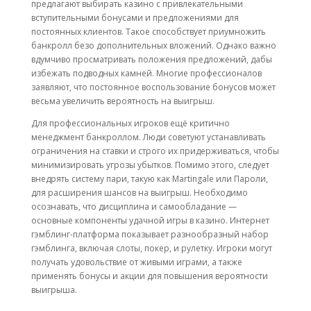
предлагают выбирать казино с привлекательными
вступительными бонусами и предложениями для
постоянных клиентов. Такое способствует приумножить
банкролл безо дополнительных вложений. Однако важно
вдумчиво просматривать положения предложений, дабы
избежать подводных камней. Многие профессионалов
заявляют, что постоянное воспользование бонусов может
весьма увеличить вероятность на выигрыш.
Для профессиональных игроков ещё критично
менеджмент банкроллом. Люди советуют устанавливать
ограничения на ставки и строго их придерживаться, чтобы
минимизировать угрозы убытков. Помимо этого, следует
внедрять систему пари, такую как Martingale или Пароли,
для расширения шансов на выигрыш. Необходимо
осознавать, что дисциплина и самообладание —
основные компоненты удачной игры в казино. Интернет
гэмблинг-платформа показывает разнообразный набор
гэмблинга, включая слоты, покер, и рулетку. Игроки могут
получать удовольствие от живыми играми, а также
применять бонусы и акции для повышения вероятности
выигрыша.