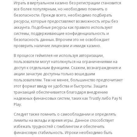
Играть в виртуальном казино без регистрации становится
все более популярным, но необходимо помнить о
безопасности. Прежде всего, необходимо подбирать
ресурсы, которые предоставляют возможность игры без
аккаунта. Подобные ресурсы как правило используют
системы, поддерживающие конфиденциальность и
безопасность данных. Впрочем это не освобождает
проверить наличие лицензии и имидж казино.
В процессе геймплея не используя авторизации,
пользователи могут натолкнуться на ограничениями на
доступ к отдельным функциям. Скажем, вознаграждения и
акции зачастую доступны только вошедшим
пользователям. Тем не менее, большинство предпочитают
этот формат ввиду ее удобства и быстроты. Защита
транзакций обеспечивается благодаря внедрению
надежных финансовых систем, таких как Trustly либо Pay N
Play.
Следует также помнить о самообладании и определять
лимиты на вклады и время игры. Данное способствует
избежать трудностей с гэмблингом и обеспечить
финансовую стабильность. Игроки необходимо быть