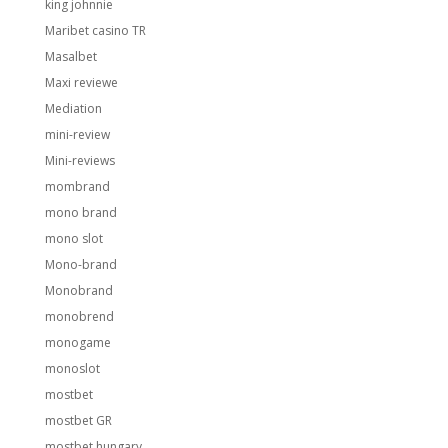
king johnnie
Maribet casino TR
Masalbet
Maxi reviewe
Mediation
mini-review
Mini-reviews
mombrand
mono brand
mono slot
Mono-brand
Monobrand
monobrend
monogame
monoslot
mostbet
mostbet GR
mostbet hungary