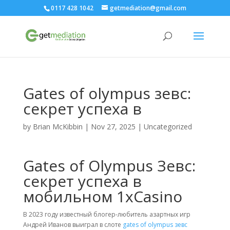
0117 428 1042
getmediation@gmail.com
Gates of olympus зевс:
секрет успеха в
by
Brian McKibbin
|
Nov 27, 2025
|
Uncategorized
Gates of Olympus Зевс:
секрет успеха в
мобильном 1xCasino
В 2023 году известный блогер-любитель азартных игр
Андрей Иванов выиграл в слоте
gates of olympus зевс