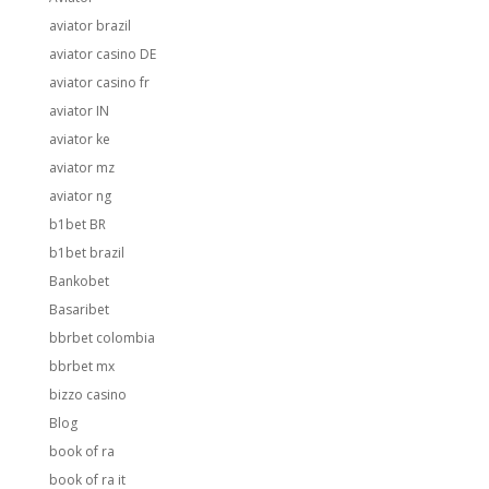
aviator brazil
aviator casino DE
aviator casino fr
aviator IN
aviator ke
aviator mz
aviator ng
b1bet BR
b1bet brazil
Bankobet
Basaribet
bbrbet colombia
bbrbet mx
bizzo casino
Blog
book of ra
book of ra it