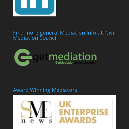
Find more general Mediation Info at: Civil
Mediation Council
Award Winning Mediators