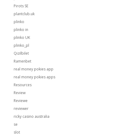
Pirots SE
plantclub.uk
plinko
plinko in
plinko UK
plinko_pl
Qizilbilet
Ramenbet
real money pokies app
real money pokies apps
Resources
Review
Reviewe
reviewer
ricky casino australia
se
slot