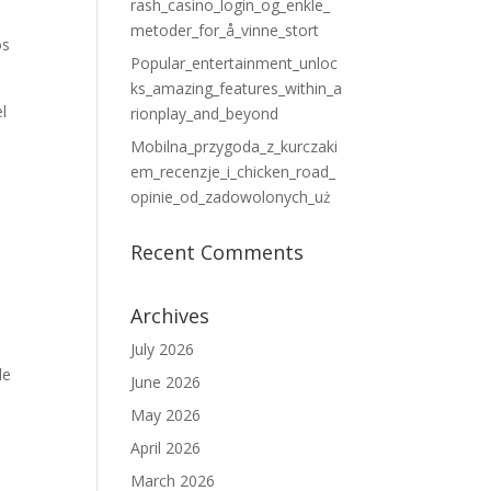
rash_casino_login_og_enkle_
metoder_for_å_vinne_stort
os
Popular_entertainment_unloc
ks_amazing_features_within_a
l
rionplay_and_beyond
Mobilna_przygoda_z_kurczaki
em_recenzje_i_chicken_road_
opinie_od_zadowolonych_uż
Recent Comments
Archives
July 2026
de
June 2026
May 2026
April 2026
March 2026