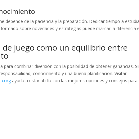
conocimiento
line depende de la paciencia y la preparación. Dedicar tiempo a estudia
formado sobre novedades y estrategias puede marcar la diferencia 
a de juego como un equilibrio entre
nto
a para combinar diversión con la posibilidad de obtener ganancias. Si
sponsabilidad, conocimiento y una buena planificación. Visitar
na.org
ayuda a estar al día con las mejores opciones y consejos para