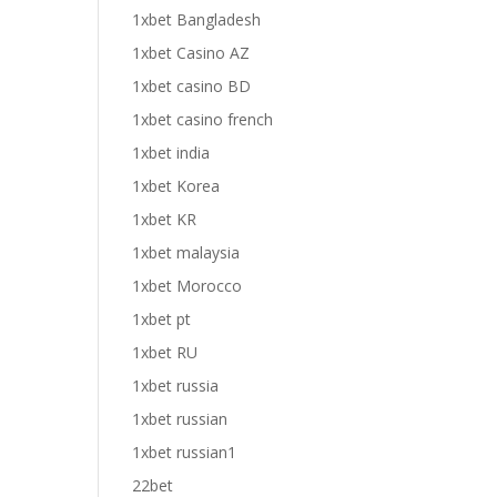
1xbet Bangladesh
1xbet Casino AZ
1xbet casino BD
1xbet casino french
1xbet india
1xbet Korea
1xbet KR
1xbet malaysia
1xbet Morocco
1xbet pt
1xbet RU
1xbet russia
1xbet russian
1xbet russian1
22bet