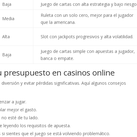
Baja
Juego de cartas con alta estrategia y bajo riesgo
Ruleta con un solo cero, mejor para el jugador
Media
que la americana.
Alta
Slot con jackpots progresivos y alta volatilidad.
Juego de cartas simple con apuestas a jugador,
Baja
banca o empate.
u presupuesto en casinos online
 diversión y evitar pérdidas significativas. Aquí algunos consejos
nzar a jugar.
lar mejor el gasto.
 no esté de tu lado.
 leyendo los requisitos de apuesta.
s si sientes que el juego se está volviendo problemático.