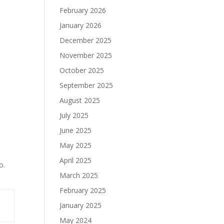
February 2026
January 2026
December 2025
November 2025
October 2025
:
September 2025
August 2025
July 2025
June 2025
May 2025
April 2025
o.
March 2025
February 2025
January 2025
May 2024