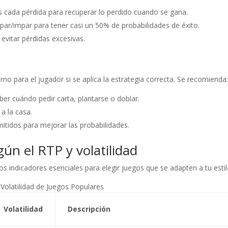
s cada pérdida para recuperar lo perdido cuando se gana.
par/impar para tener casi un 50% de probabilidades de éxito.
 evitar pérdidas excesivas.
rno para el jugador si se aplica la estrategia correcta. Se recomienda
ber cuándo pedir carta, plantarse o doblar.
a la casa.
mitidos para mejorar las probabilidades.
ún el RTP y volatilidad
dos indicadores esenciales para elegir juegos que se adapten a tu estil
Volatilidad de Juegos Populares
Volatilidad
Descripción