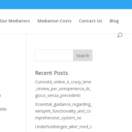
Our Mediators
Mediation Costs
Contact Us
Blog
Recent Posts
Curiosità_online_e_crazy_time
_review_per_unesperienza_di_
n
gioco_senza_precedenti
Essential_guidance_regarding_
zada
winspirit_functionality_and_co
mprehensive_system_se
Underholdningen_øker_med_c