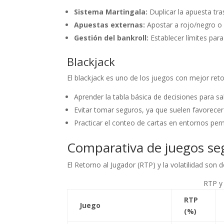
Sistema Martingala:
Duplicar la apuesta tra
Apuestas externas:
Apostar a rojo/negro o 
Gestión del bankroll:
Establecer límites para
Blackjack
El blackjack es uno de los juegos con mejor reto
Aprender la tabla básica de decisiones para sa
Evitar tomar seguros, ya que suelen favorecer 
Practicar el conteo de cartas en entornos per
Comparativa de juegos seg
El Retorno al Jugador (RTP) y la volatilidad son 
RTP y 
RTP
Juego
(%)