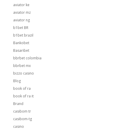
aviator ke
aviator mz
aviator ng
b1bet BR
b1bet brazil
Bankobet
Basaribet
bbrbet colombia
bbrbet mx
bizzo casino
Blog
book of ra
book of ra it
Brand
casibom tr
casibom-tg
casino