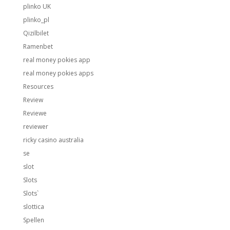
plinko UK
plinko_pl
Qizilbilet
Ramenbet
real money pokies app
real money pokies apps
Resources
Review
Reviewe
reviewer
ricky casino australia
se
slot
Slots
Slots`
slottica
Spellen