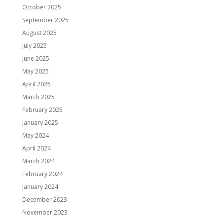
October 2025
September 2025
August 2025
July 2025
June 2025
May 2025
April 2025
March 2025
February 2025
January 2025
May 2024
April 2024
March 2024
February 2024
January 2024
December 2023
November 2023