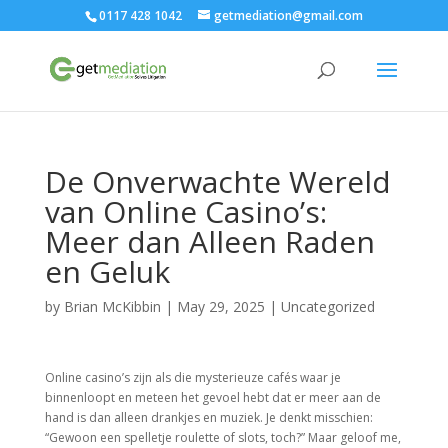
0117 428 1042
getmediation@gmail.com
De Onverwachte Wereld
van Online Casino’s:
Meer dan Alleen Raden
en Geluk
by
Brian McKibbin
|
May 29, 2025
|
Uncategorized
Online casino’s zijn als die mysterieuze cafés waar je
binnenloopt en meteen het gevoel hebt dat er meer aan de
hand is dan alleen drankjes en muziek. Je denkt misschien:
“Gewoon een spelletje roulette of slots, toch?” Maar geloof me,