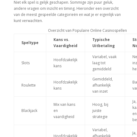
Niet elk spel is gelijk geschapen. Sommige zijn puur geluk,
andere vragen om inzicht en timing. Hieronder een overzicht
van de meest gespeelde categorieën en wat je er eigenlijk van
kunt verwachten.
Overzicht van Populaire Online Casinospellen
Kans vs.
Typische
St
Speltype
Vaardigheid
Uitbetaling
No
Variabel, vaak
Ne
Hoofdzakelijk
Slots
laag tot
in
kans
gemiddeld
he
Gemiddeld,
Hoofdzakelijk
Ba
Roulette
afhankelijk
kans
va
van inzet
Ja,
Mix van kans
Hoog, bij
ka
Blackjack
en
juiste
en
vaardigheid
strategie
be
Variabel,
Ja,
Hoofdzakelijk
afhankelijk