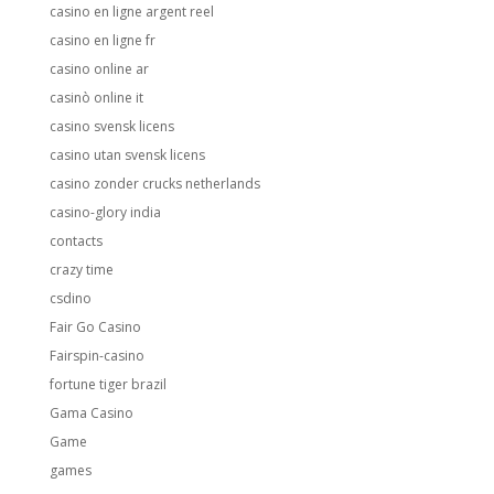
casino en ligne argent reel
casino en ligne fr
casino online ar
casinò online it
casino svensk licens
casino utan svensk licens
casino zonder crucks netherlands
casino-glory india
contacts
crazy time
csdino
Fair Go Casino
Fairspin-casino
fortune tiger brazil
Gama Casino
Game
games