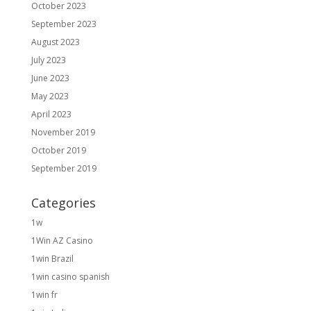
October 2023
September 2023
August 2023
July 2023
June 2023
May 2023
April 2023
November 2019
October 2019
September 2019
Categories
1w
1Win AZ Casino
1win Brazil
1win casino spanish
1win fr