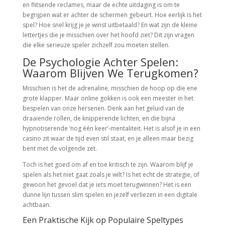
en flitsende reclames, maar de echte uitdaging is om te
begrijpen wat er achter de schermen gebeurt. Hoe eerlijk is het
spel? Hoe snel krijg je je winst uitbetaald? En wat zijn de kleine
lettertjes die je misschien over het hoofd ziet? Dit zijn vragen
die elke serieuze speler zichzelf zou moeten stellen.
De Psychologie Achter Spelen:
Waarom Blijven We Terugkomen?
Misschien is het de adrenaline, misschien de hoop op die ene
grote klapper. Maar online gokken is ook een meester in het
bespelen van onze hersenen. Denk aan het geluid van de
draaiende rollen, de knipperende lichten, en die bijna
hypnotiserende ‘nog één keer’-mentaliteit. Het is alsof je in een
casino zit waar de tijd even stil staat, en je alleen maar bezig
bent met de volgende zet.
Toch is het goed om af en toe kritisch te zijn. Waarom blijf je
spelen als het niet gaat zoals je wilt? Is het echt de strategie, of
gewoon het gevoel dat je iets moet terugwinnen? Het is een
dunne lijn tussen slim spelen en jezelf verliezen in een digitale
achtbaan.
Een Praktische Kijk op Populaire Speltypes