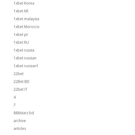
1xbet Korea
1xbet KR
1xbet malaysia
1xbet Morocco
1xbet pt
1xbet RU
1xbet russia
1xbet russian
1xbet russian1
22bet
22Bet BD
22bet IT
4
7
888starz bd
archive
articles