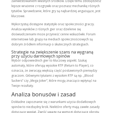
zainwestowaniem własnych środków. Dzięki temu zdobędziesz
lepsze wrażenie z rozgrywki oraz poznasz mechanikę różnych
tytułów. Sprawdzanie, które gry są najbardziej angażujące, jest
kluczowe.
Wykorzystuj dostępne statystyki oraz społeczności graczy.
Analiza wyników z różnych gier oraz dzielenie się
doświadczeniami może przynieść cenne wskazówki. Forum
internetowe lub grupy na mediach społecznościowych są
dobrym źródłem informacji o skutecznych strategiach.
Strategie na zwiększenie szans na wygraną
przy użyciu darmowych spinów
Wybór odpowiednich gier to kluczowy aspekt. Szukaj
automaty, które oferują wysokie RTP (Return to Player), co
oznacza, że zwracają większą część postawionych pieniędzy
graczom. Głównymi tytułami z wysokim RTP są np. „Blood
Suckers” czy „Mega Joker”, które mogą znacząco wpłynąć na
Twoje rezultaty.
Analiza bonusów i zasad
Dokładne zapoznanie się z warunkami użycia dodatkowych
spinów to niezbędny krok. Niektóre oferty mają zawiłe zasady
dotyczące wypłat. Zwróć uwagę na wymogi dotyczące obrotu