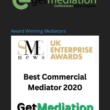
Award Winning Mediators