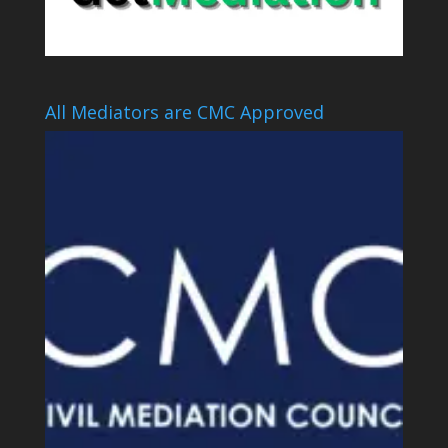
All Mediators are CMC Approved