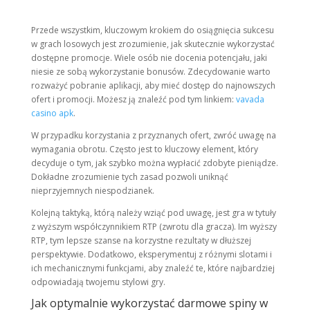
Przede wszystkim, kluczowym krokiem do osiągnięcia sukcesu
w grach losowych jest zrozumienie, jak skutecznie wykorzystać
dostępne promocje. Wiele osób nie docenia potencjału, jaki
niesie ze sobą wykorzystanie bonusów. Zdecydowanie warto
rozważyć pobranie aplikacji, aby mieć dostęp do najnowszych
ofert i promocji. Możesz ją znaleźć pod tym linkiem:
vavada
casino apk
.
W przypadku korzystania z przyznanych ofert, zwróć uwagę na
wymagania obrotu. Często jest to kluczowy element, który
decyduje o tym, jak szybko można wypłacić zdobyte pieniądze.
Dokładne zrozumienie tych zasad pozwoli uniknąć
nieprzyjemnych niespodzianek.
Kolejną taktyką, którą należy wziąć pod uwagę, jest gra w tytuły
z wyższym współczynnikiem RTP (zwrotu dla gracza). Im wyższy
RTP, tym lepsze szanse na korzystne rezultaty w dłuższej
perspektywie. Dodatkowo, eksperymentuj z różnymi slotami i
ich mechanicznymi funkcjami, aby znaleźć te, które najbardziej
odpowiadają twojemu stylowi gry.
Jak optymalnie wykorzystać darmowe spiny w