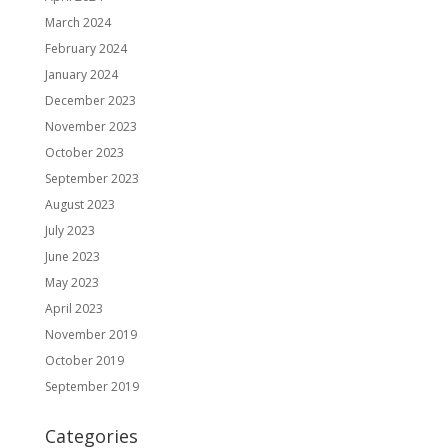
March 2024
February 2024
January 2024
December 2023
November 2023
October 2023
September 2023
August 2023
July 2023
June 2023
May 2023
April 2023
November 2019
October 2019
September 2019
Categories