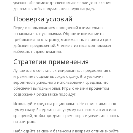
указанный промокод в специальное поле до внесения
депозита, чтобы получить желаемую награду.
Проверка условий
Перед использованием поощрений внимательно
ознакомьтесь с условиями. Обратите внимание на
требования по отыгрышу, минимальные ставки и срок
действия предложений. Чтение этих нюансов поможет
избежать недопонимания.
Стратегии применения
Лучше всего сочетать активированные предложения с
играми, имеющими высокую отдачу. Это увеличит
вероятность успешного использования средства, что
обеспечит выгодный опыт. Игры с низким процентом
содержания риска также подойдут.
Используйте средства рационально. Не стоит ставить всю
сумму сразу. Разделите вашу сумму на несколько игр или
вращений, чтобы продлить время игры и увеличить шансы
на выигрыш.
Наблюдайте за своим балансом и вовремя оптимизируйте