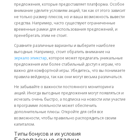
предложения, которые предоставляет платформа. Особое
внимание уделите условиям акций, так как от этого зависит
не только размер плюсов, но и ваша возможность вывести
средства. Например, часто существуют ограниченные
временные рамки для использования предложений, и
пренебрегать этим не стоит.
Сравните различные варианты и выберите наиболее
выгодные. Например, стоит обратить внимание на
зеркало эпикстар
, которое может предлагать уникальные
предложения или более стабильный доступ к играм, что
важно для комфортной игры. Убедитесь, что вы понимаете
правила вейджера, так как они могут весьма различаться.
Не забывайте о важности постоянного мониторинга
акций. Иногда выгодные предложения могут появляться и
исчезать очень быстро, а подписка на новости или участие
в программе лояльности может обеспечить
дополнительные плюсы. Откройте для себя все
возможности, чтобы правильно распорядиться своим
капиталом.
Типы бонусов и их условия
Безопасные ставки