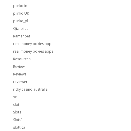
plinko in
plinko UK
plinko_pl
Qizilbilet
Ramenbet
real money pokies app
real money pokies apps
Resources
Review
Reviewe
reviewer
ricky casino australia
se
slot
Slots
Slots`
slottica