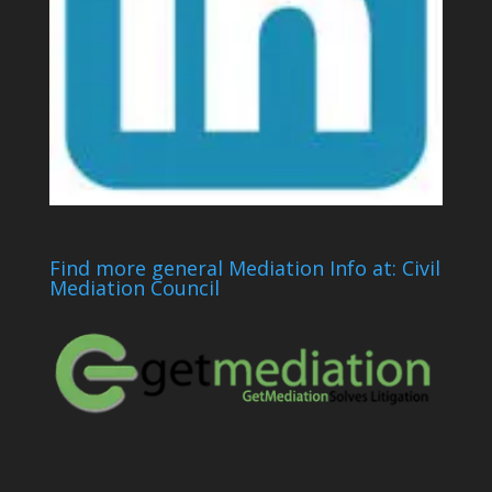
Find more general Mediation Info at: Civil
Mediation Council