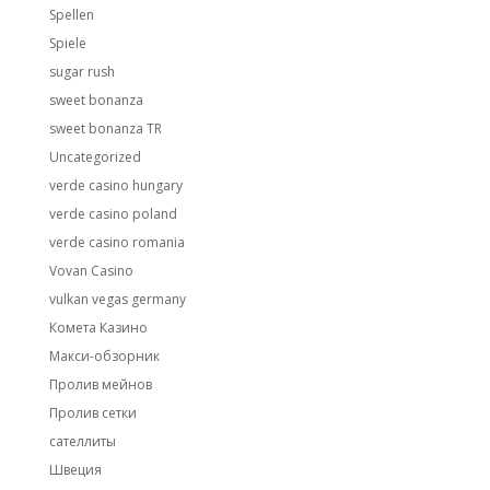
Spellen
Spiele
sugar rush
sweet bonanza
sweet bonanza TR
Uncategorized
verde casino hungary
verde casino poland
verde casino romania
Vovan Casino
vulkan vegas germany
Комета Казино
Макси-обзорник
Пролив мейнов
Пролив сетки
сателлиты
Швеция