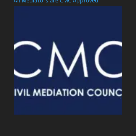
All Mediators are CMC Approved