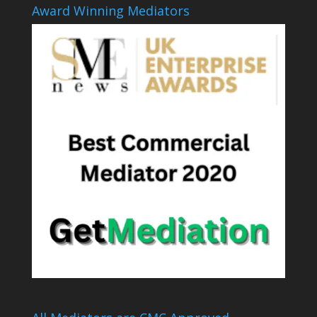
Award Winning Mediators