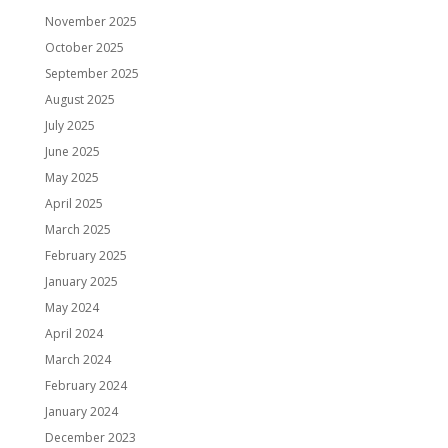
November 2025
October 2025
September 2025
August 2025
July 2025
June 2025
May 2025
April 2025
March 2025
February 2025
January 2025
May 2024
April 2024
March 2024
February 2024
January 2024
December 2023