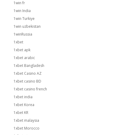
1win fr
1win India
1win Turkiye
1win uzbekistan
1winRussia
1xbet
1xbet apk
1xbet arabic
1xbet Bangladesh
1xbet Casino AZ
1xbet casino BD
1xbet casino french
1xbet india
1xbet Korea
1xbet KR
1xbet malaysia
1xbet Morocco