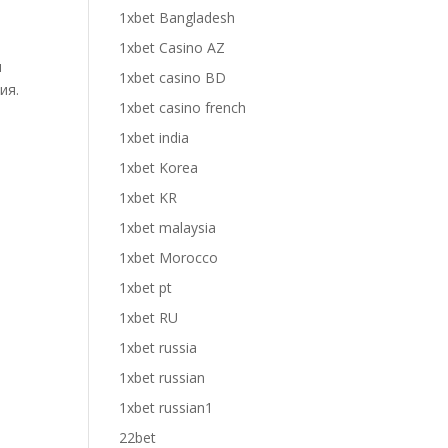
1xbet Bangladesh
1xbet Casino AZ
и
1xbet casino BD
ия.
1xbet casino french
1xbet india
1xbet Korea
1xbet KR
1xbet malaysia
1xbet Morocco
1xbet pt
1xbet RU
1xbet russia
1xbet russian
1xbet russian1
22bet