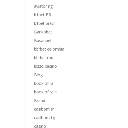
aviator ng
b1bet BR
b1bet brazil
Bankobet
Basaribet
bbrbet colombia
bbrbet mx
bizzo casino
Blog
book of ra
book of ra it
Brand
casibom tr
casibom-tg
casino