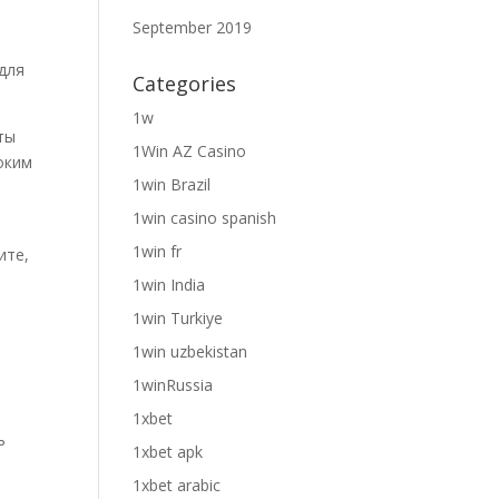
September 2019
 для
Categories
1w
ты
1Win AZ Casino
оким
1win Brazil
1win casino spanish
1win fr
ите,
1win India
1win Turkiye
1win uzbekistan
1winRussia
1xbet
ь
1xbet apk
1xbet arabic