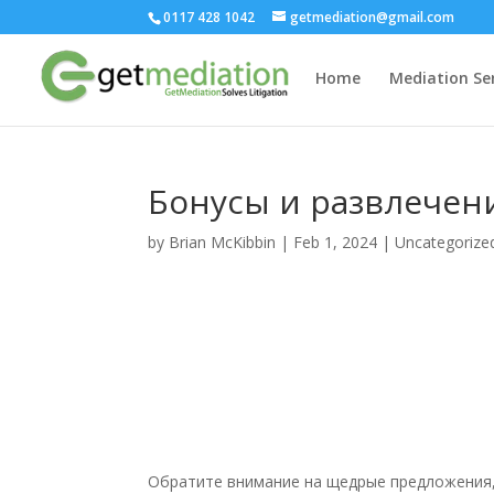
0117 428 1042
getmediation@gmail.com
Home
Mediation Ser
Бонусы и развлечени
by
Brian McKibbin
|
Feb 1, 2024
|
Uncategorize
Обратите внимание на щедрые предложения