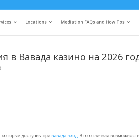
vices
Locations
Mediation FAQs and How Tos
я в Вавада казино на 2026 го
d
, которые доступны при
вавада вход
. Это отличная возможност