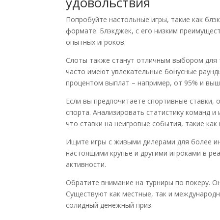
удовольствия
Попробуйте настольные игры, такие как блэк
формате. Блэкджек, с его низким преимущес
опытных игроков.
Слоты также станут отличным выбором для 
часто имеют увлекательные бонусные раунды
процентом выплат – например, от 95% и выш
Если вы предпочитаете спортивные ставки, 
спорта. Анализировать статистику команд и
что ставки на неигровые события, такие как
Ищите игры с живыми дилерами для более и
настоящими крупье и другими игроками в ре
активности.
Обратите внимание на турниры по покеру. О
Существуют как местные, так и международ
солидный денежный приз.