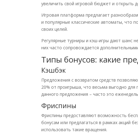
увеличить свой игровой бюджет и открыть д
Игровая платформа предлагает разнообразие
и популярные классические автоматы, что 
своих целей.
Регулярные турниры и кэш-игры дают шанс не
них часто сопровождается дополнительными 
Типы бонусов: какие пр
Кэшбэк
Предложения с возвратом средств позволяют
20% от проигрыша, что весьма выгодно для 
данного предложения – часто это еженедел
Фриспины
Фриспины предоставляют возможность беспл
бонусам или предлагаться в рамках акций бе
использовать такие вращения.