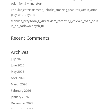
oder_for_å_vinne_stort
Popular_entertainment_unlocks_amazing_features_within_arion
play_and_beyond
Mobilna_przygoda_z_kurczakiem_recenzje_i_chicken_road_opin
ie_od_zadowolonych_uż
Recent Comments
Archives
July 2026
June 2026
May 2026
April 2026
March 2026
February 2026
January 2026
December 2025