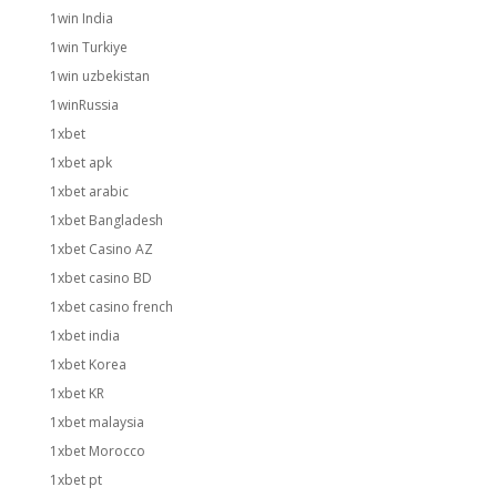
1win India
1win Turkiye
1win uzbekistan
1winRussia
1xbet
1xbet apk
1xbet arabic
1xbet Bangladesh
1xbet Casino AZ
1xbet casino BD
1xbet casino french
1xbet india
1xbet Korea
1xbet KR
1xbet malaysia
1xbet Morocco
1xbet pt