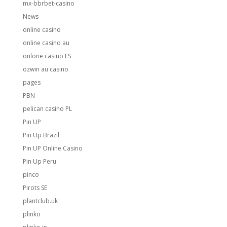
mx-bbrbet-casino
News
online casino
online casino au
onlone casino ES
ozwin au casino
pages
PBN
pelican casino PL
Pin UP
Pin Up Brazil
Pin UP Online Casino
Pin Up Peru
pinco
Pirots SE
plantclub.uk
plinko