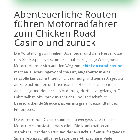
Abenteuerliche Routen
führen Motorradfahrer
zum Chicken Road
Casino und zurück
Die Vorstellung von Freiheit, Abenteuer und dem Nervenkitzel
des Glücksspiels verschmelzen auf einzigartige Weise, wenn
Motorradfahrer sich auf den Weg zum
chicken road casino
machen. Dieser ungewöhnliche Ort, eingebettet in eine
reizvolle Landschaft, zieht nicht nur aufgrund seines Angebots
an Spielautomaten und Tischspielen Besucher an, sondern
auch aufgrund der Herausforderung, dorthin zu gelangen. Die
Fahrt selbst, oft über kurvenreiche und landschaftlich
beeindruckende Strecken, ist ein integraler Bestandteil des
Erlebnisses.
Die Anreise zum Casino kann eine unvergessliche Tour für
Motorradenthusiasten darstellen. Die Kombination aus
atemberaubender Natur und der Aussicht auf ein aufregendes
Spielerlebnis schafft eine besondere Atmosphäre. Viele