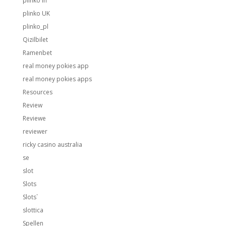
plinko in
plinko UK
plinko_pl
Qizilbilet
Ramenbet
real money pokies app
real money pokies apps
Resources
Review
Reviewe
reviewer
ricky casino australia
se
slot
Slots
Slots`
slottica
Spellen