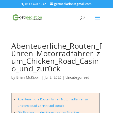
0117 428 1042
getmediation@gmail.com
Abenteuerliche_Routen_f
ühren_Motorradfahrer_z
um_Chicken_Road_Casin
o_und_zurück
by
Brian McKibbin
|
Jul 2, 2026
|
Uncategorized
Abenteuerliche Routen führen Motorradfahrer zum
Chicken Road Casino und zurück
Die Faszination der kurvenreichen Strecken