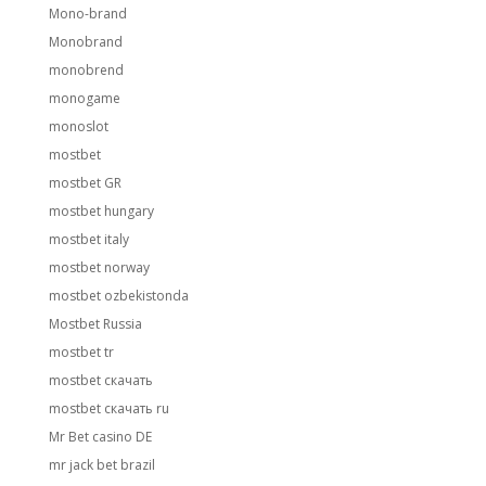
Mono-brand
Monobrand
monobrend
monogame
monoslot
mostbet
mostbet GR
mostbet hungary
mostbet italy
mostbet norway
mostbet ozbekistonda
Mostbet Russia
mostbet tr
mostbet скачать
mostbet скачать ru
Mr Bet casino DE
mr jack bet brazil