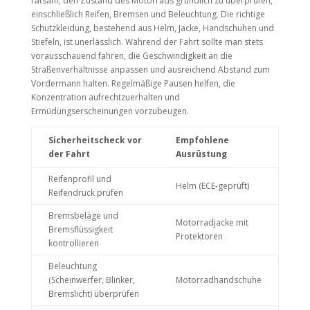
ratsam, den Zustand des Motorrads gründlich zu überprüfen,
einschließlich Reifen, Bremsen und Beleuchtung. Die richtige
Schutzkleidung, bestehend aus Helm, Jacke, Handschuhen und
Stiefeln, ist unerlässlich. Während der Fahrt sollte man stets
vorausschauend fahren, die Geschwindigkeit an die
Straßenverhältnisse anpassen und ausreichend Abstand zum
Vordermann halten. Regelmäßige Pausen helfen, die
Konzentration aufrechtzuerhalten und
Ermüdungserscheinungen vorzubeugen.
Sicherheitscheck vor
Empfohlene
der Fahrt
Ausrüstung
Reifenprofil und
Helm (ECE-geprüft)
Reifendruck prüfen
Bremsbeläge und
Motorradjacke mit
Bremsflüssigkeit
Protektoren
kontrollieren
Beleuchtung
(Scheinwerfer, Blinker,
Motorradhandschuhe
Bremslicht) überprüfen