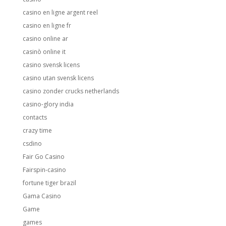
casino en ligne argent reel
casino en ligne fr
casino online ar
casinò online it
casino svensk licens
casino utan svensk licens
casino zonder crucks netherlands
casino-glory india
contacts
crazy time
csdino
Fair Go Casino
Fairspin-casino
fortune tiger brazil
Gama Casino
Game
games