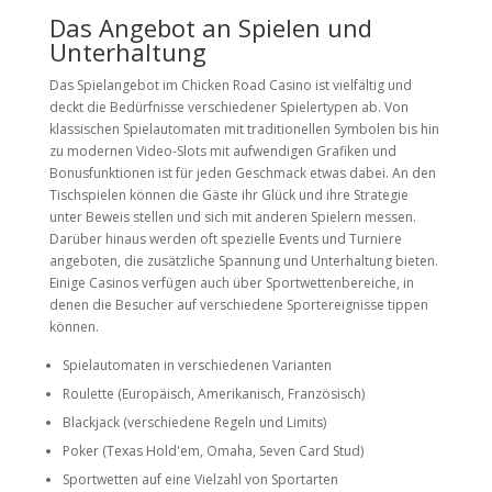
Das Angebot an Spielen und
Unterhaltung
Das Spielangebot im Chicken Road Casino ist vielfältig und
deckt die Bedürfnisse verschiedener Spielertypen ab. Von
klassischen Spielautomaten mit traditionellen Symbolen bis hin
zu modernen Video-Slots mit aufwendigen Grafiken und
Bonusfunktionen ist für jeden Geschmack etwas dabei. An den
Tischspielen können die Gäste ihr Glück und ihre Strategie
unter Beweis stellen und sich mit anderen Spielern messen.
Darüber hinaus werden oft spezielle Events und Turniere
angeboten, die zusätzliche Spannung und Unterhaltung bieten.
Einige Casinos verfügen auch über Sportwettenbereiche, in
denen die Besucher auf verschiedene Sportereignisse tippen
können.
Spielautomaten in verschiedenen Varianten
Roulette (Europäisch, Amerikanisch, Französisch)
Blackjack (verschiedene Regeln und Limits)
Poker (Texas Hold'em, Omaha, Seven Card Stud)
Sportwetten auf eine Vielzahl von Sportarten