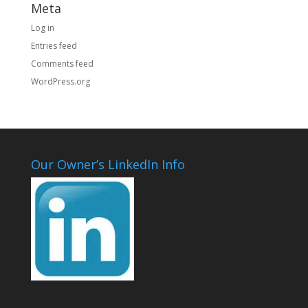
Meta
Log in
Entries feed
Comments feed
WordPress.org
Our Owner’s LinkedIn Info