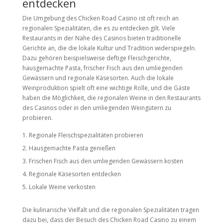
entdecken
Die Umgebung des Chicken Road Casino ist oft reich an
regionalen Spezialitäten, die es zu entdecken gilt. Viele
Restaurants in der Nähe des Casinos bieten traditionelle
Gerichte an, die die lokale Kultur und Tradition widerspiegeln.
Dazu gehören beispielsweise deftige Fleischgerichte,
hausgemachte Pasta, frischer Fisch aus den umliegenden
Gewässern und regionale Käsesorten. Auch die lokale
Weinproduktion spielt oft eine wichtige Rolle, und die Gäste
haben die Möglichkeit, die regionalen Weine in den Restaurants
des Casinos oder in den umliegenden Weingütern zu
probieren.
Regionale Fleischspezialitäten probieren
Hausgemachte Pasta genießen
Frischen Fisch aus den umliegenden Gewässern kosten
Regionale Käsesorten entdecken
Lokale Weine verkosten
Die kulinarische Vielfalt und die regionalen Spezialitäten tragen
dazu bei, dass der Besuch des Chicken Road Casino zu einem