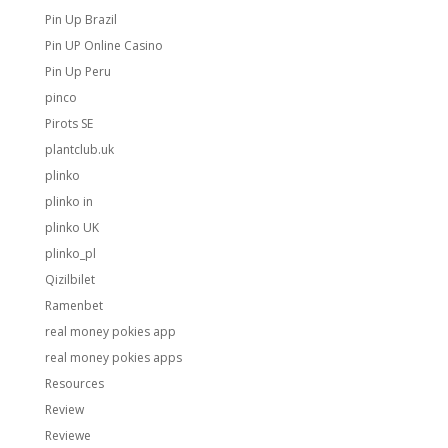
Pin Up Brazil
Pin UP Online Casino
Pin Up Peru
pinco
Pirots SE
plantclub.uk
plinko
plinko in
plinko UK
plinko_pl
Qizilbilet
Ramenbet
real money pokies app
real money pokies apps
Resources
Review
Reviewe