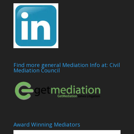
Find more general Mediation Info at: Civil
Mediation Council
Award Winning Mediators