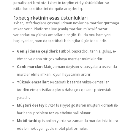
jurnalistləri kimi biz, 1xbet-in təqdim etdiyi üstünlükləri və
istifadəçi təcrübəsini diqqətlə araşdırdıq.
1xbet şirkətinin əsas üstünlükləri
1xbet, istifadəçilərə çoxsaylı idman növlərinə mərclər qurmağa
imkan verir. Platforma live (canlı) mərclər, müxtəlif bazar
variantları və yüksək əmsallarla seçilir. Bu da onu həm yeni
başlayanlar, həm də təcrübəli bahisçilər üçün ideal edir.
Geniş idman çeşidləri:
Futbol, basketbol, tennis, güləş, e-
idman və daha bir çox sahəyə mərclər mümkündür.
Canlı mərclər:
Matç zamanı dəyişən situasiyalara əsasında
mərclər etmə imkanı, oyun həyəcanını artırır.
Yüksək əmsallar:
Rəqabətli bazarda yüksək əmsallar
təqdim etməsi istifadəçilərə daha çox qazanc potensialı
yaradır.
Müştəri dəstəyi:
7/24 fəaliyyət göstərən müştəri xidməti ilə
hər hansı problem tez və effektiv həll olunur.
Mobil tətbiq:
İstənilən yerdə və zamanda mərclərinizi idarə
edə bilmək üçün güclü mobil platformalar.