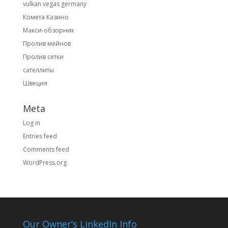
vulkan vegas germany
Комета Казино
Макси-обзорник
Пролив мейнов
Пролив сетки
сателлиты
Швеция
Meta
Log in
Entries feed
Comments feed
WordPress.org
Our Owner’s LinkedIn Info