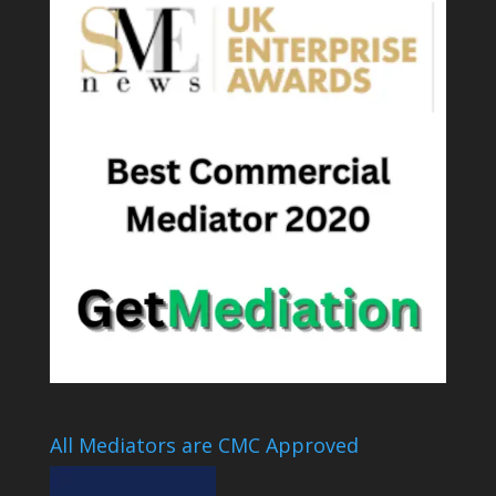
All Mediators are CMC Approved