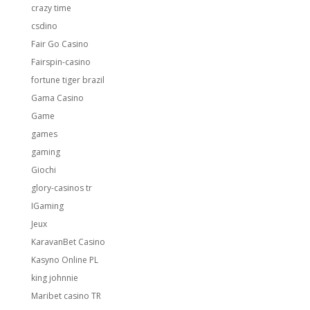
crazy time
csdino
Fair Go Casino
Fairspin-casino
fortune tiger brazil
Gama Casino
Game
games
gaming
Giochi
glory-casinos tr
IGaming
Jeux
KaravanBet Casino
Kasyno Online PL
king johnnie
Maribet casino TR