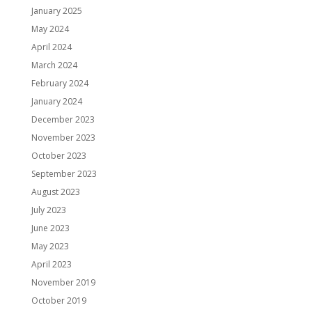
January 2025
May 2024
April 2024
March 2024
February 2024
January 2024
December 2023
November 2023
October 2023
September 2023
August 2023
July 2023
June 2023
May 2023
April 2023
November 2019
October 2019