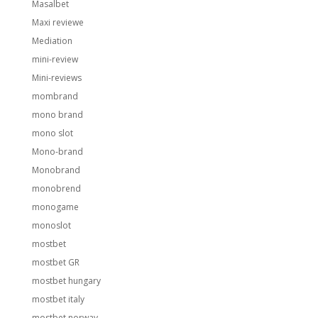
Masalbet
Maxi reviewe
Mediation
mini-review
Mini-reviews
mombrand
mono brand
mono slot
Mono-brand
Monobrand
monobrend
monogame
monoslot
mostbet
mostbet GR
mostbet hungary
mostbet italy
mostbet norway