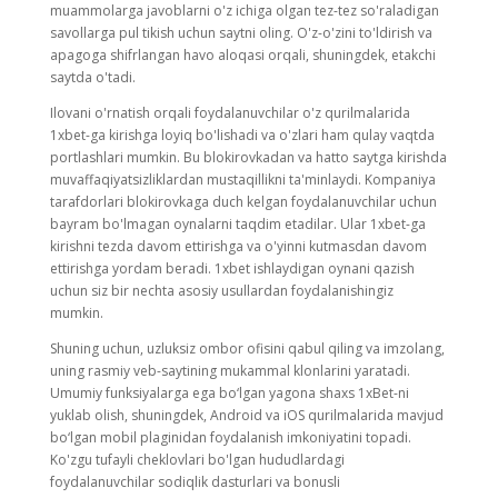
muammolarga javoblarni o'z ichiga olgan tez-tez so'raladigan
savollarga pul tikish uchun saytni oling. O'z-o'zini to'ldirish va
apagoga shifrlangan havo aloqasi orqali, shuningdek, etakchi
saytda o'tadi.
Ilovani o'rnatish orqali foydalanuvchilar o'z qurilmalarida
1xbet-ga kirishga loyiq bo'lishadi va o'zlari ham qulay vaqtda
portlashlari mumkin. Bu blokirovkadan va hatto saytga kirishda
muvaffaqiyatsizliklardan mustaqillikni ta'minlaydi. Kompaniya
tarafdorlari blokirovkaga duch kelgan foydalanuvchilar uchun
bayram bo'lmagan oynalarni taqdim etadilar. Ular 1xbet-ga
kirishni tezda davom ettirishga va o'yinni kutmasdan davom
ettirishga yordam beradi. 1xbet ishlaydigan oynani qazish
uchun siz bir nechta asosiy usullardan foydalanishingiz
mumkin.
Shuning uchun, uzluksiz ombor ofisini qabul qiling va imzolang,
uning rasmiy veb-saytining mukammal klonlarini yaratadi.
Umumiy funksiyalarga ega bo‘lgan yagona shaxs 1xBet-ni
yuklab olish, shuningdek, Android va iOS qurilmalarida mavjud
bo‘lgan mobil plaginidan foydalanish imkoniyatini topadi.
Ko'zgu tufayli cheklovlari bo'lgan hududlardagi
foydalanuvchilar sodiqlik dasturlari va bonusli