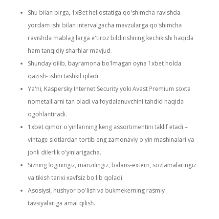
Shu bilan birga, 1xBet heliostatiga qo'shimcha ravishda
yordam ishi bilan intervalgacha mavzularga qo'shimcha
ravishda mablag'larga e'tiroz bildirishning kechikishi haqida
ham tanqidiy sharhlar mavjud.
Shunday qilib, bayramona bo'lmagan oyna 1xbet holda
qazish- ishni tashkil qiladi.
Ya'ni, Kaspersky Internet Security yoki Avast Premium soxta
nometalllarni tan oladi va foydalanuvchini tahdid haqida
ogohlantiradi.
1xbet qimor o'yinlarining keng assortimentini taklif etadi –
vintage slotlardan tortib eng zamonaviy o'yin mashinalari va
jonli dilerlik o'yinlarigacha.
Sizning loginingiz, manzilingiz, balans-extern, sozlamalaringiz
va tikish tarixi xavfsiz bo'lib qoladi.
Asosiysi, hushyor bo'lish va bukmekerning rasmiy
tavsiyalariga amal qilish.