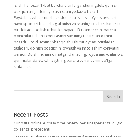
Ishchi heliostat 1xbet barcha o'yinlarga, shuningdek, qo'nish
bosqichlariga doimiy o'tish xatini yetkazib beradi.
Foydalanuvchilar mashhur slotlarda ishlash, o'yin stavkalari
havo sportlari bilan shug'ullanish va shuningdek, harakatlarda
bir doirada bo'lish uchun ko'payadi. Bu kamonchini barcha
o'yinchilar uchun 1xbet rasmiy saytining ta'sirchan o'rnini
bosadi. Droid uchun 1xbet qo'shilishi xat oynasi o'tishidan
tashqari, qo'nish bosqichini o'ynash va imzolash imkoniyatini
beradi. Qo'shimchani o'rnatgandan so'ng, foydalanuvchilar o'z
qurilmalarida etakchi saytning barcha variantlarini qo'lga
kiritadilar.
Recent Posts
Curiosità_online_e_crazy_time_review_per_unesperienza_di_gio
co_senza_precedenti