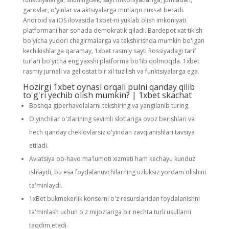
garovlar, o'yinlar va aktsiyalarga mutlaqo ruxsat beradi.
Android va iOS ilovasida 1xbet-ni yuklab olish imkoniyati
platformani har sohada demokratik qiladi. Bardepot xat tikish
bo'yicha yuqori chegirmalarga va tekshirishda mumkin bo'lgan
kechikishlarga qaramay, 1xbet rasmiy sayti Rossiyadagi tarif
turlari bo'yicha eng yaxshi platforma bo'lib qolmoqda. 1xbet
rasmiy jurnali va geliostat bir xil tuzilish va funktsiyalarga ega.
Hozirgi 1xbet oynasi orqali pulni qanday qilib
to'g'ri yechib olish mumkin? | 1xbet skachat
Boshqa giperhavolalarni tekshiring va yangilanib turing.
O'yinchilar o'zlarining sevimli slotlariga ovoz berishlari va
hech qanday cheklovlarsiz o'yindan zavqlanishlari tavsiya
etiladi.
Aviatsiya ob-havo ma'lumoti xizmati ham kechayu kunduz
ishlaydi, bu esa foydalanuvchilarning uzluksiz yordam olishini
ta'minlaydi.
1xBet bukmekerlik konserni o'z resurslaridan foydalanishni
ta'minlash uchun o'z mijozlariga bir nechta turli usullarni
taqdim etadi.