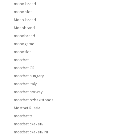
mono brand
mono slot
Mono-brand
Monobrand
monobrend
monogame
monoslot
mostbet
mostbet GR
mostbet hungary
mostbet italy
mostbet norway
mostbet ozbekistonda
Mostbet Russia
mostbet tr
mostbet скачать
mostbet скачать ru