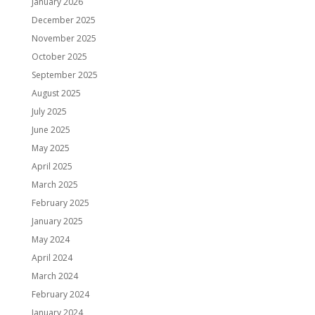
January 2026
December 2025
November 2025
October 2025
September 2025
August 2025
July 2025
June 2025
May 2025
April 2025
March 2025
February 2025
January 2025
May 2024
April 2024
March 2024
February 2024
January 2024