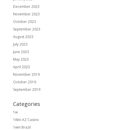
December 2023
November 2023
October 2023
September 2023
August 2023
July 2023
June 2023
May 2023
April 2023
November 2019
October 2019
September 2019
Categories
1w
1Win AZ Casino
1win Brazil