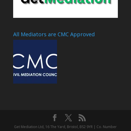
All Mediators are CMC Approved
Get Mediation Ltd, 16 The Yard, Bristol, BS2 9YR | Co. Number