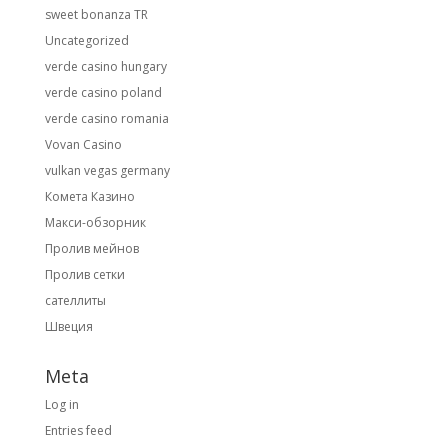
sweet bonanza TR
Uncategorized
verde casino hungary
verde casino poland
verde casino romania
Vovan Casino
vulkan vegas germany
Комета Казино
Макси-обзорник
Пролив мейнов
Пролив сетки
сателлиты
Швеция
Meta
Log in
Entries feed