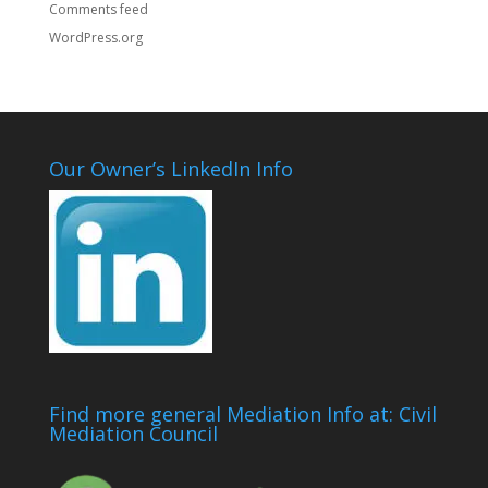
Comments feed
WordPress.org
Our Owner’s LinkedIn Info
Find more general Mediation Info at: Civil
Mediation Council