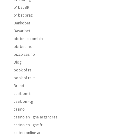
b1bet BR
b1bet brazil
Bankobet
Basaribet
bbrbet colombia
bbrbet mx
bizzo casino
Blog
book of ra
book of ra it
Brand
casibom tr
casibom-tg
casino
casino en ligne argent reel
casino en ligne fr
casino online ar