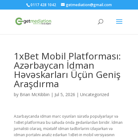
0117 428 1042
getmediation@gmail.com
1xBet Mobil Platforması:
Azərbaycan İdman
Həvəskarları Üçün Geniş
Araşdırma
by
Brian McKibbin
|
Jul 5, 2026
|
Uncategorized
Azərbaycanda idman mərc oyunları sürətlə populyarlaşır və
1xBet platforması bu sahədə öndə gedənlərdən biridir. İdman
jurnalisti olaraq, müxtəlif idman tədbirlərini izləyərkən və
idman portalını analiz edərkən 1xBet-in mobil versiyasının