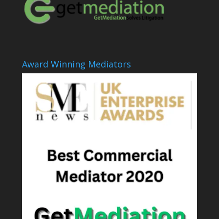
Award Winning Mediators