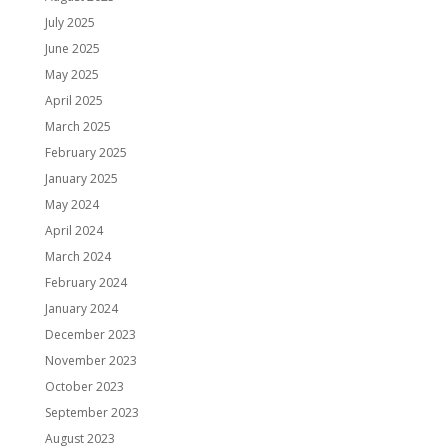
July 2025
June 2025
May 2025
April 2025
March 2025
February 2025
January 2025
May 2024
April 2024
March 2024
February 2024
January 2024
December 2023
November 2023
October 2023
September 2023
August 2023