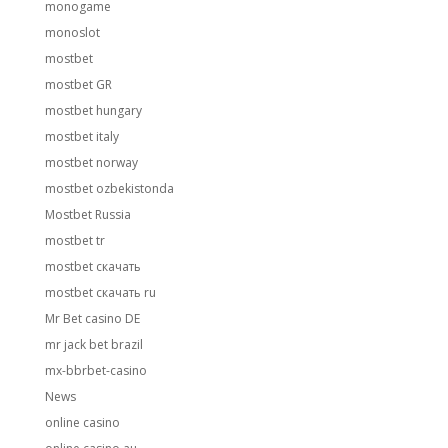
monogame
monoslot
mostbet
mostbet GR
mostbet hungary
mostbet italy
mostbet norway
mostbet ozbekistonda
Mostbet Russia
mostbet tr
mostbet скачать
mostbet скачать ru
Mr Bet casino DE
mr jack bet brazil
mx-bbrbet-casino
News
online casino