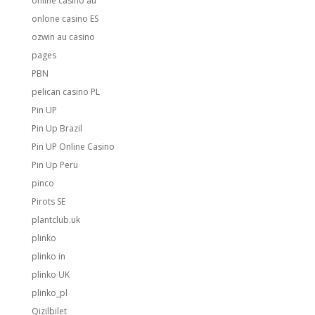
online casino au
onlone casino ES
ozwin au casino
pages
PBN
pelican casino PL
Pin UP
Pin Up Brazil
Pin UP Online Casino
Pin Up Peru
pinco
Pirots SE
plantclub.uk
plinko
plinko in
plinko UK
plinko_pl
Qizilbilet