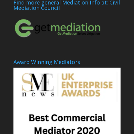
Find more general Mediation Info at: Civil
Mediation Council
Award Winning Mediators