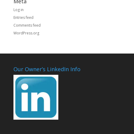
Meta
Log in
Entries feed
Comments feed
WordPress.org
Our Owner’s LinkedIn Info