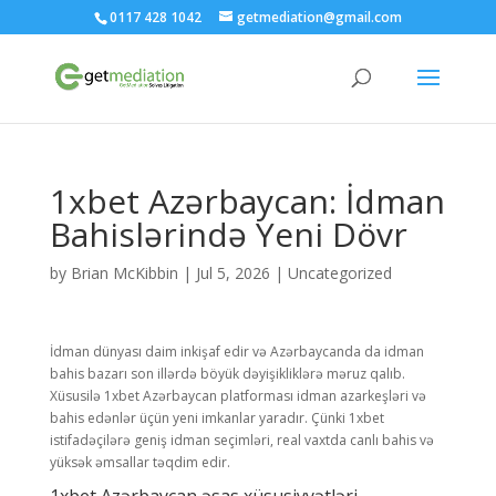
0117 428 1042
getmediation@gmail.com
1xbet Azərbaycan: İdman
Bahislərində Yeni Dövr
by
Brian McKibbin
|
Jul 5, 2026
|
Uncategorized
İdman dünyası daim inkişaf edir və Azərbaycanda da idman
bahis bazarı son illərdə böyük dəyişikliklərə məruz qalıb.
Xüsusilə 1xbet Azərbaycan platforması idman azarkeşləri və
bahis edənlər üçün yeni imkanlar yaradır. Çünki 1xbet
istifadəçilərə geniş idman seçimləri, real vaxtda canlı bahis və
yüksək əmsallar təqdim edir.