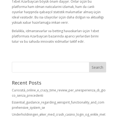
1xbet Azərbaycan böyük önəm daşıyır. Onlar üçün bu
platforma həm idman nəticələrini izləmək, həm də canlı
oyunlar haqqında qabaqcıl statistik məlumatlar almaq üçün
ideal vasitədir. Bu isə izləyicilər üçün daha dolğun və aktuallığı
yüksək xəbər hazırlamağa imkan verir.
Beləliklə, idmansevərlər və betting həvəskarları üçün 1xbet
platforması Azərbaycan bazarında aparıcı yerlərdən birini
tutur və bu sahədə innovativ xidmətlər təklif edir.
Recent Posts
Curiosità_online_e_crazy_time_review_per_unesperienza_di_gio
co_senza_precedenti
Essential_guidance_regarding_winspirit_functionality_and_com
prehensive_system_se
Underholdningen_øker_med_crash_casino_login_og_enkle_met