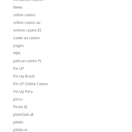
News
online casino
online casino au
onlone casino ES
ozwin au casino
pages
PBN
pelican casino PL
Pin UP
Pin Up Brazil
Pin UP Online Casino
Pin Up Peru
pinco
Pirots SE
plantclub.uk
plinko
plinko in