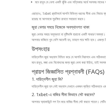
মনে রাখুন যে খেলা একটি ঝুঁকি এবং সত্যিকার অর্থে সবসময় লাভের গ্
এছাড়াও, 1xbet প্ল্যাটফর্মে আপনি বিভিন্ন ধরনের সীমা এবং ফিচার ব্
রয়েছে যা আপনাকে সুরক্ষিত রাখতে সহায়তা করবে।
জুয়া খেলার সময়ে নিজেকে অবস্থানগত থাকা
জুয়া খেলার সময়ে অসুস্থতা বা দৃষ্টিভঙ্গি হারানো একটি সাধারণ 
আপনার বাজিতে খুব বেশি আবেগী হন, তাহলে পরে ক্ষতি হবে। এজন্য নিয
উপসংহার
দায়িত্বশীল জুয়া অভ্যাস নিশ্চিত করে যে আপনি নিরাপদে এবং সঠিকভা
মনে রাখুন, মজা এবং বিনোদনের জন্য জুয়া খেলা করা উচিত, তাই সবস
প্রায়শ জিজ্ঞাসিত প্রশ্নাবলী (FAQs)
1. দায়িত্বশীল জুয়া কি?
দায়িত্বশীল জুয়া হল সেই অভ্যাস যেখানে একজন ব্যক্তি সঠিকভাবে এবং
2. 1xbet-এ বাজির সীমা কিভাবে সেট করবেন?
আপনার অ্যাকাউন্টে লগ ইন করে বাজির সীমা সেট করতে পারেন। সেটিং