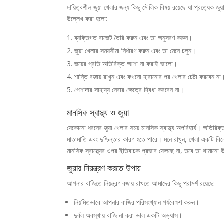
দায়িত্বশীল জুয়া খেলার জন্য কিছু মৌলিক বিষয় রয়েছে যা প্রত্যেক জ
উল্লেখ করা হলো:
ব্যক্তিগত বাজেট তৈরি করুন এবং তা অনুসরণ করুন।
জুয়া খেলার সময়সীমা নির্ধারণ করুন এবং তা মেনে চলুন।
জয়ের প্রতি অতিরিক্ত আশা না করাই ভালো।
শান্তি বজায় রাখুন এবং কখনো হারানোর পর খেলার চেষ্টা করবেন না
পেশাদার সাহায্য নেবার ক্ষেত্রে দ্বিধা করবেন না।
মানসিক স্বাস্থ্য ও জুয়া
যেকোনো ধরনের জুয়া খেলার সময় মানসিক স্বাস্থ্য অপরিহার্য। অতিরিক
মাতামাতি এবং দুশ্চিন্তার কারণ হতে পারে। মনে রাখুন, খেলা একটি ব
মানসিক স্বাস্থ্যের ওপর ইতিবাচক প্রভাব ফেলছে না, তবে তা থামানো
জুয়ার নিয়ন্ত্রণ করতে উপায়
আপনার বাজিতে নিয়ন্ত্রণ বজায় রাখতে আমাদের কিছু পরামর্শ রয়েছে:
নিয়মিতভাবে আপনার বাজির পরিসংখ্যান পর্যবেক্ষণ করুন।
দুর্বল অবস্থায় বাজি না করা ভাল একটি অভ্যাস।