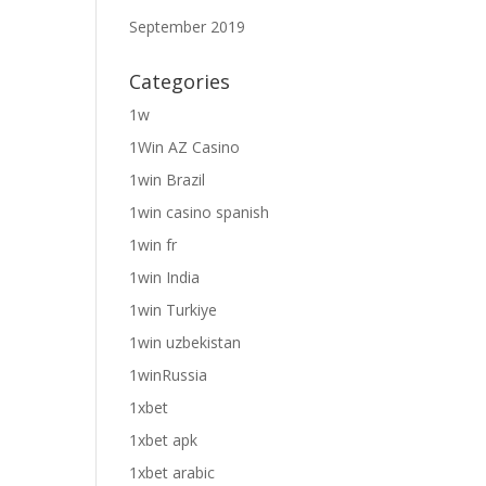
September 2019
Categories
1w
1Win AZ Casino
1win Brazil
1win casino spanish
1win fr
1win India
1win Turkiye
1win uzbekistan
1winRussia
1xbet
1xbet apk
1xbet arabic