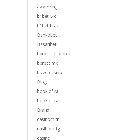
aviator ng
b1bet BR
b1bet brazil
Bankobet
Basaribet
bbrbet colombia
bbrbet mx
bizzo casino
Blog
book of ra
book of ra it
Brand
casibom tr
casibom-tg
casino