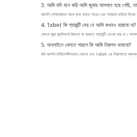
3. আমি যদি মনে করি আমি জুয়ার আসক্ত হয়ে গেছি, ত
আপনি পেশাদারদের সাথে কথা বলতে পারেন এবং সহায়তা চাইতে দ্বিধা
4. 1xbet কি গ্যারান্টি দেয় যে আমি কখনও হারাবো না?
কোনো জুয়া প্ল্যাটফর্মে জিততে বা হারাতে গ্যারান্টি দেওয়া যায় না। সবস
5. অনলাইনে খেলতে পারলে কি আমি নিরাপদ থাকবো?
যদি আপনি দায়িত্বশীলভাবে খেলেন এবং 1xbet এর নিরাপত্তা ব্যব