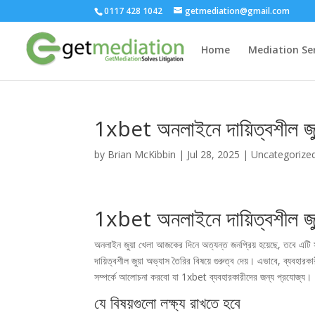
0117 428 1042
getmediation@gmail.com
Home
Mediation Ser
1xbet অনলাইনে দায়িত্বশীল জু
by
Brian McKibbin
|
Jul 28, 2025
|
Uncategorize
1xbet অনলাইনে দায়িত্বশীল জু
অনলাইন জুয়া খেলা আজকের দিনে অত্যন্ত জনপ্রিয় হয়েছে, তবে এটি স
দায়িত্বশীল জুয়া অভ্যাস তৈরির বিষয়ে গুরুত্ব দেয়। এভাবে, ব্যবহারকা
সম্পর্কে আলোচনা করবো যা 1xbet ব্যবহারকারীদের জন্য প্রযোজ্য।
যে বিষয়গুলো লক্ষ্য রাখতে হবে