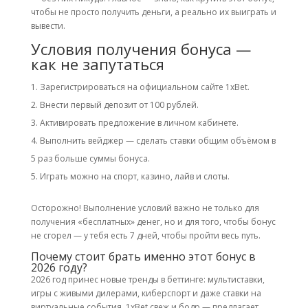
чтобы не просто получить деньги, а реально их выиграть и
вывести.
Условия получения бонуса —
как не запутаться
Зарегистрироваться на официальном сайте 1xBet.
Внести первый депозит от 100 рублей.
Активировать предложение в личном кабинете.
Выполнить вейджер — сделать ставки общим объёмом в
5 раз больше суммы бонуса.
Играть можно на спорт, казино, лайв и слоты.
Осторожно! Выполнение условий важно не только для
получения «бесплатных» денег, но и для того, чтобы бонус
не сгорел — у тебя есть 7 дней, чтобы пройти весь путь.
Почему стоит брать именно этот бонус в
2026 году?
2026 год принес новые тренды в беттинге: мультиставки,
игры с живыми дилерами, киберспорт и даже ставки на
виртуальные события. 1xBet свеж и бодр — предлагает