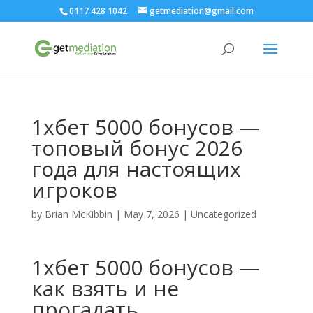
0117 428 1042
getmediation@gmail.com
1хбет 5000 бонусов —
топовый бонус 2026
года для настоящих
игроков
by
Brian McKibbin
|
May 7, 2026
|
Uncategorized
1хбет 5000 бонусов —
как взять и не
прогадать