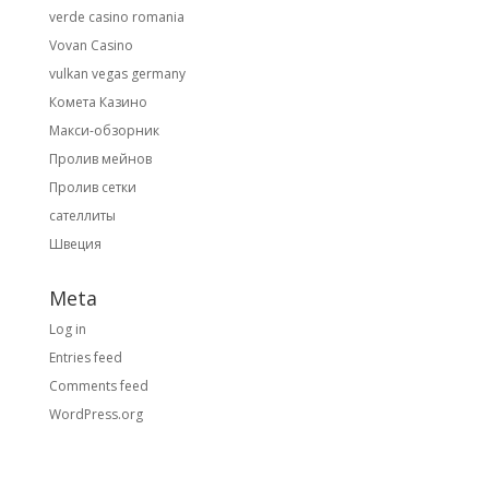
verde casino romania
Vovan Casino
vulkan vegas germany
Комета Казино
Макси-обзорник
Пролив мейнов
Пролив сетки
сателлиты
Швеция
Meta
Log in
Entries feed
Comments feed
WordPress.org