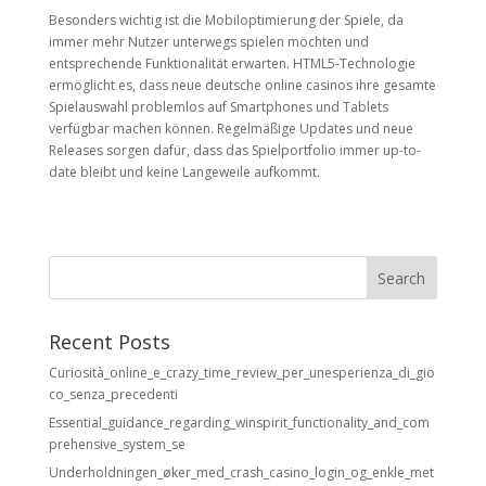
Besonders wichtig ist die Mobiloptimierung der Spiele, da
immer mehr Nutzer unterwegs spielen möchten und
entsprechende Funktionalität erwarten. HTML5-Technologie
ermöglicht es, dass neue deutsche online casinos ihre gesamte
Spielauswahl problemlos auf Smartphones und Tablets
verfügbar machen können. Regelmäßige Updates und neue
Releases sorgen dafür, dass das Spielportfolio immer up-to-
date bleibt und keine Langeweile aufkommt.
Recent Posts
Curiosità_online_e_crazy_time_review_per_unesperienza_di_gio
co_senza_precedenti
Essential_guidance_regarding_winspirit_functionality_and_com
prehensive_system_se
Underholdningen_øker_med_crash_casino_login_og_enkle_met