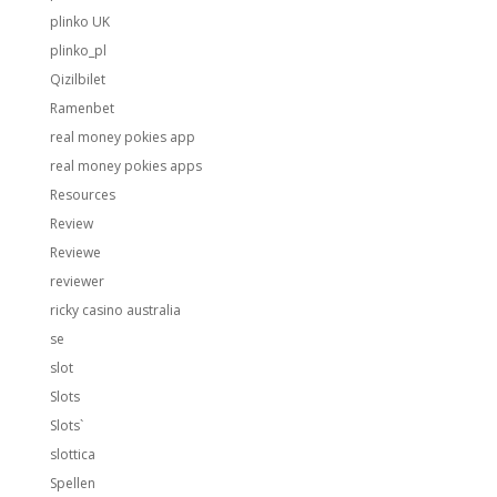
plinko UK
plinko_pl
Qizilbilet
Ramenbet
real money pokies app
real money pokies apps
Resources
Review
Reviewe
reviewer
ricky casino australia
se
slot
Slots
Slots`
slottica
Spellen