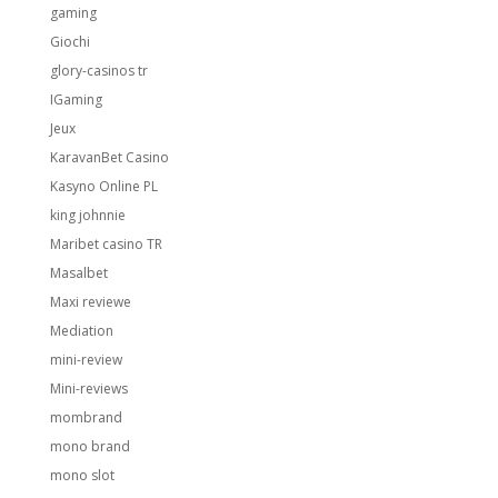
gaming
Giochi
glory-casinos tr
IGaming
Jeux
KaravanBet Casino
Kasyno Online PL
king johnnie
Maribet casino TR
Masalbet
Maxi reviewe
Mediation
mini-review
Mini-reviews
mombrand
mono brand
mono slot