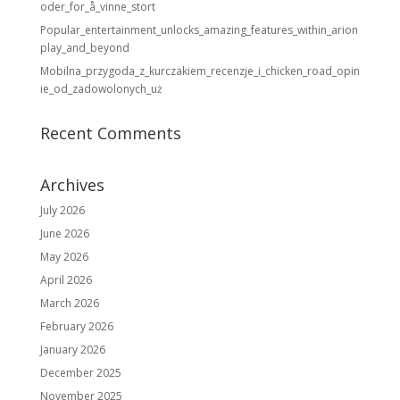
oder_for_å_vinne_stort
Popular_entertainment_unlocks_amazing_features_within_arion
play_and_beyond
Mobilna_przygoda_z_kurczakiem_recenzje_i_chicken_road_opin
ie_od_zadowolonych_uż
Recent Comments
Archives
July 2026
June 2026
May 2026
April 2026
March 2026
February 2026
January 2026
December 2025
November 2025