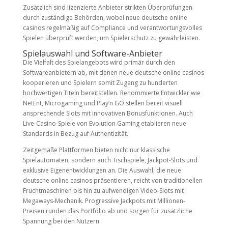
Zusätzlich sind lizenzierte Anbieter strikten Überprüfungen
durch zuständige Behörden, wobei neue deutsche online
casinos regelmäßig auf Compliance und verantwortungsvolles
Spielen überprüft werden, um Spielerschutz zu gewährleisten.
Spielauswahl und Software-Anbieter
Die Vielfalt des Spielangebots wird primär durch den
Softwareanbietern ab, mit denen neue deutsche online casinos
kooperieren und Spielern somit Zugang zu hunderten
hochwertigen Titeln bereitstellen. Renommierte Entwickler wie
NetEnt, Microgaming und Play’n GO stellen bereit visuell
ansprechende Slots mit innovativen Bonusfunktionen. Auch
Live-Casino-Spiele von Evolution Gaming etablieren neue
Standards in Bezug auf Authentizität.
Zeitgemäße Plattformen bieten nicht nur klassische
Spielautomaten, sondern auch Tischspiele, Jackpot-Slots und
exklusive Eigenentwicklungen an. Die Auswahl, die neue
deutsche online casinos präsentieren, reicht von traditionellen
Fruchtmaschinen bis hin zu aufwendigen Video-Slots mit
Megaways-Mechanik. Progressive Jackpots mit Millionen-
Preisen runden das Portfolio ab und sorgen für zusätzliche
Spannung bei den Nutzern.