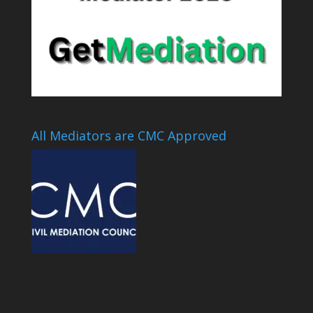
All Mediators are CMC Approved