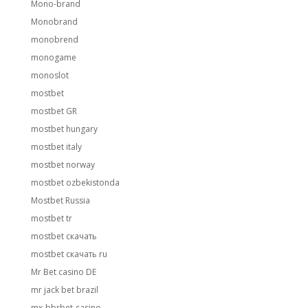
Mono-brand
Monobrand
monobrend
monogame
monoslot
mostbet
mostbet GR
mostbet hungary
mostbet italy
mostbet norway
mostbet ozbekistonda
Mostbet Russia
mostbet tr
mostbet скачать
mostbet скачать ru
Mr Bet casino DE
mr jack bet brazil
mx-bbrbet-casino