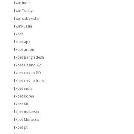
1win India
1win Turkiye
1win uzbekistan
1winRussia
1xbet
1xbet apk
1xbet arabic
1xbet Bangladesh
1xbet Casino AZ
1xbet casino BD
1xbet casino french
1xbet india
1xbet Korea
1xbet KR
1xbet malaysia
1xbet Morocco
1xbet pt