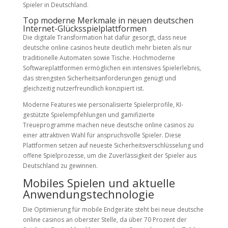
Spieler in Deutschland.
Top moderne Merkmale in neuen deutschen
Internet-Glücksspielplattformen
Die digitale Transformation hat dafür gesorgt, dass neue
deutsche online casinos heute deutlich mehr bieten als nur
traditionelle Automaten sowie Tische. Hochmoderne
Softwareplattformen ermöglichen ein intensives Spielerlebnis,
das strengsten Sicherheitsanforderungen genügt und
gleichzeitig nutzerfreundlich konzipiert ist.
Moderne Features wie personalisierte Spielerprofile, KI-
gestützte Spielempfehlungen und gamifizierte
Treueprogramme machen neue deutsche online casinos zu
einer attraktiven Wahl für anspruchsvolle Spieler. Diese
Plattformen setzen auf neueste Sicherheitsverschlüsselung und
offene Spielprozesse, um die Zuverlässigkeit der Spieler aus
Deutschland zu gewinnen.
Mobiles Spielen und aktuelle
Anwendungstechnologie
Die Optimierung für mobile Endgeräte steht bei neue deutsche
online casinos an oberster Stelle, da über 70 Prozent der