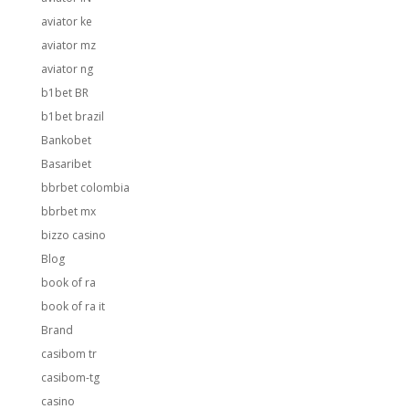
aviator ke
aviator mz
aviator ng
b1bet BR
b1bet brazil
Bankobet
Basaribet
bbrbet colombia
bbrbet mx
bizzo casino
Blog
book of ra
book of ra it
Brand
casibom tr
casibom-tg
casino