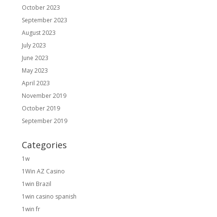
October 2023
September 2023
August 2023
July 2023
June 2023
May 2023
April 2023
November 2019
October 2019
September 2019
Categories
1w
1Win AZ Casino
1win Brazil
1win casino spanish
1win fr