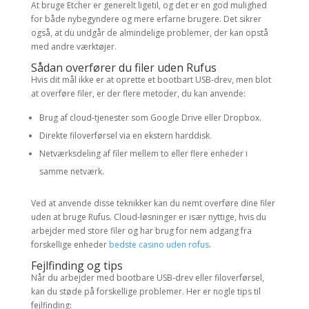
At bruge Etcher er generelt ligetil, og det er en god mulighed
for både nybegyndere og mere erfarne brugere. Det sikrer
også, at du undgår de almindelige problemer, der kan opstå
med andre værktøjer.
Sådan overfører du filer uden Rufus
Hvis dit mål ikke er at oprette et bootbart USB-drev, men blot
at overføre filer, er der flere metoder, du kan anvende:
Brug af cloud-tjenester som Google Drive eller Dropbox.
Direkte filoverførsel via en ekstern harddisk.
Netværksdeling af filer mellem to eller flere enheder i
samme netværk.
Ved at anvende disse teknikker kan du nemt overføre dine filer
uden at bruge Rufus. Cloud-løsninger er især nyttige, hvis du
arbejder med store filer og har brug for nem adgang fra
forskellige enheder
bedste casino uden rofus
.
Fejlfinding og tips
Når du arbejder med bootbare USB-drev eller filoverførsel,
kan du støde på forskellige problemer. Her er nogle tips til
fejlfinding: