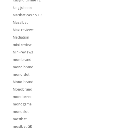
Kasyno Online PL
king johnnie
Maribet casino TR
Masalbet
Maxi reviewe
Mediation
mini-review
Mini-reviews
mombrand
mono brand
mono slot
Mono-brand
Monobrand
monobrend
monogame
monoslot
mostbet
mostbet GR