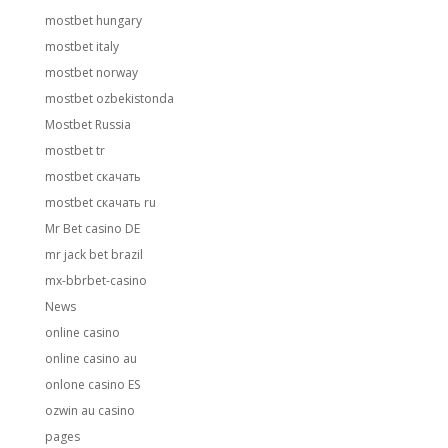
mostbet hungary
mostbet italy
mostbet norway
mostbet ozbekistonda
Mostbet Russia
mostbet tr
mostbet скачать
mostbet скачать ru
Mr Bet casino DE
mr jack bet brazil
mx-bbrbet-casino
News
online casino
online casino au
onlone casino ES
ozwin au casino
pages