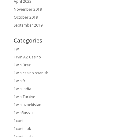
April 2023
November 2019
October 2019
September 2019
Categories
1w
1Win AZ Casino
1win Brazil
1win casino spanish
1win fr
1win India
1win Turkiye
1win uzbekistan
1winRussia
1xbet
1xbet apk
1xbet arabic