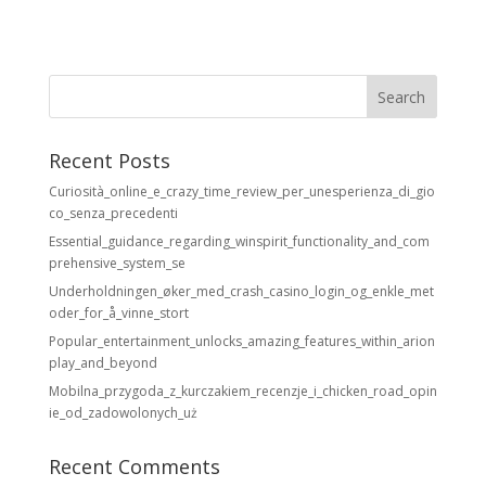
Recent Posts
Curiosità_online_e_crazy_time_review_per_unesperienza_di_gio
co_senza_precedenti
Essential_guidance_regarding_winspirit_functionality_and_com
prehensive_system_se
Underholdningen_øker_med_crash_casino_login_og_enkle_met
oder_for_å_vinne_stort
Popular_entertainment_unlocks_amazing_features_within_arion
play_and_beyond
Mobilna_przygoda_z_kurczakiem_recenzje_i_chicken_road_opin
ie_od_zadowolonych_uż
Recent Comments