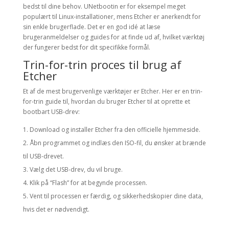
bedst til dine behov. UNetbootin er for eksempel meget
populært til Linux-installationer, mens Etcher er anerkendt for
sin enkle brugerflade. Det er en god idé at læse
brugeranmeldelser og guides for at finde ud af, hvilket værktøj
der fungerer bedst for dit specifikke formål.
Trin-for-trin proces til brug af
Etcher
Et af de mest brugervenlige værktøjer er Etcher. Her er en trin-
for-trin guide til, hvordan du bruger Etcher til at oprette et
bootbart USB-drev:
Download og installer Etcher fra den officielle hjemmeside.
Åbn programmet og indlæs den ISO-fil, du ønsker at brænde
til USB-drevet.
Vælg det USB-drev, du vil bruge.
Klik på “Flash” for at begynde processen.
Vent til processen er færdig, og sikkerhedskopier dine data,
hvis det er nødvendigt.