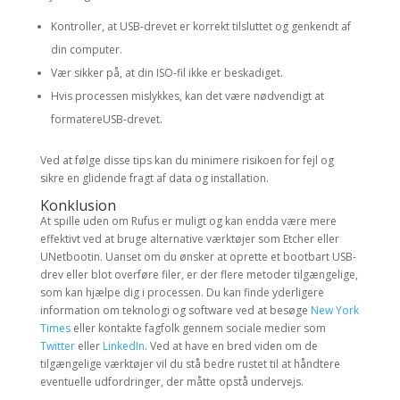
Kontroller, at USB-drevet er korrekt tilsluttet og genkendt af
din computer.
Vær sikker på, at din ISO-fil ikke er beskadiget.
Hvis processen mislykkes, kan det være nødvendigt at
formatereUSB-drevet.
Ved at følge disse tips kan du minimere risikoen for fejl og
sikre en glidende fragt af data og installation.
Konklusion
At spille uden om Rufus er muligt og kan endda være mere
effektivt ved at bruge alternative værktøjer som Etcher eller
UNetbootin. Uanset om du ønsker at oprette et bootbart USB-
drev eller blot overføre filer, er der flere metoder tilgængelige,
som kan hjælpe dig i processen. Du kan finde yderligere
information om teknologi og software ved at besøge
New York
Times
eller kontakte fagfolk gennem sociale medier som
Twitter
eller
LinkedIn
. Ved at have en bred viden om de
tilgængelige værktøjer vil du stå bedre rustet til at håndtere
eventuelle udfordringer, der måtte opstå undervejs.