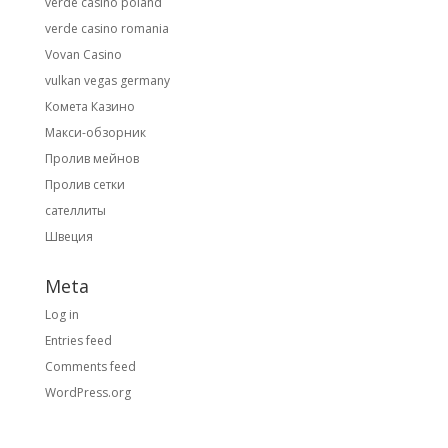
verde casino poland
verde casino romania
Vovan Casino
vulkan vegas germany
Комета Казино
Макси-обзорник
Пролив мейнов
Пролив сетки
сателлиты
Швеция
Meta
Log in
Entries feed
Comments feed
WordPress.org