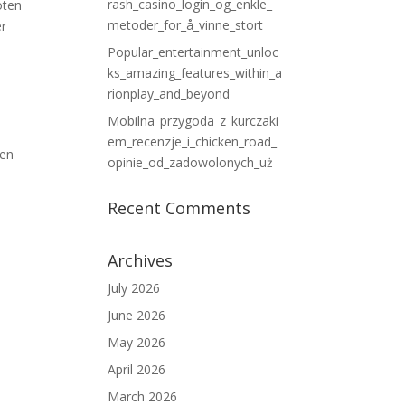
rash_casino_login_og_enkle_
oten
metoder_for_å_vinne_stort
er
Popular_entertainment_unloc
ks_amazing_features_within_a
rionplay_and_beyond
Mobilna_przygoda_z_kurczaki
em_recenzje_i_chicken_road_
den
opinie_od_zadowolonych_uż
Recent Comments
Archives
July 2026
June 2026
May 2026
April 2026
March 2026