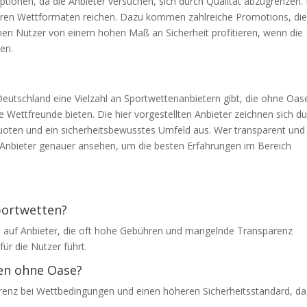
onen, da die Anbieter versuchen, sich durch Qualität abzugrenzen.
eren Wettformaten reichen. Dazu kommen zahlreiche Promotions, di
nen Nutzer von einem hohen Maß an Sicherheit profitieren, wenn die
en.
eutschland eine Vielzahl an Sportwettenanbietern gibt, die ohne Oas
Wettfreunde bieten. Die hier vorgestellten Anbieter zeichnen sich d
quoten und ein sicherheitsbewusstes Umfeld aus. Wer transparent und
n Anbieter genauer ansehen, um die besten Erfahrungen im Bereich
portwetten?
h auf Anbieter, die oft hohe Gebühren und mangelnde Transparenz
ür die Nutzer führt.
ten ohne Oase?
arenz bei Wettbedingungen und einen höheren Sicherheitsstandard, da