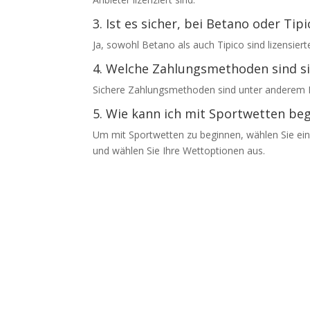
3. Ist es sicher, bei Betano oder Tip
Ja, sowohl Betano als auch Tipico sind lizensiert
4. Welche Zahlungsmethoden sind si
Sichere Zahlungsmethoden sind unter anderem K
5. Wie kann ich mit Sportwetten be
Um mit Sportwetten zu beginnen, wählen Sie eine
und wählen Sie Ihre Wettoptionen aus.