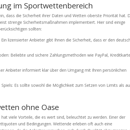
rung im Sportwettenbereich
n, dass die Sicherheit ihrer Daten und Wetten oberste Priorität hat. 
st strenge Sicherheitsmaßnahmen implementiert. Hier sind einige
erücksichtigen sollten:
Ein lizensierter Anbieter gibt Ihnen die Sicherheit, dass er den deuts
oden: Beliebte und sichere Zahlungsmethoden wie PayPal, Kreditkart
öser Anbieter informiert klar über den Umgang mit Ihren persönlichen
piels: Es sollte sowohl die Möglichkeit zum Setzen von Limits als a
wetten ohne Oase
t viele Vorteile, die es wert sind, beleuchtet zu werden. Einer der
Wettquoten und Bedingungen. Wettende erleben oft auch eine