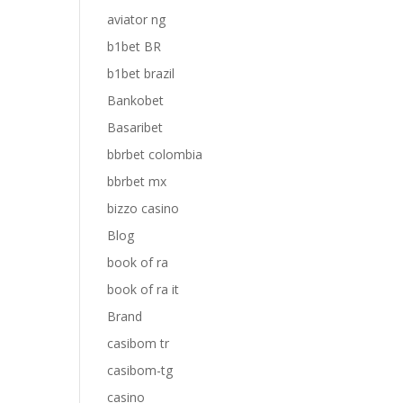
aviator ng
b1bet BR
b1bet brazil
Bankobet
Basaribet
bbrbet colombia
bbrbet mx
bizzo casino
Blog
book of ra
book of ra it
Brand
casibom tr
casibom-tg
casino