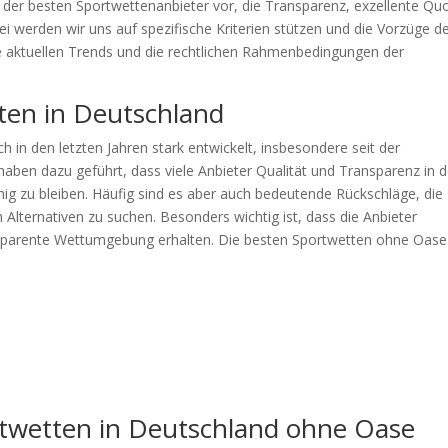
ige der besten Sportwettenanbieter vor, die Transparenz, exzellente Qu
i werden wir uns auf spezifische Kriterien stützen und die Vorzüge d
e aktuellen Trends und die rechtlichen Rahmenbedingungen der
ten in Deutschland
h in den letzten Jahren stark entwickelt, insbesondere seit der
aben dazu geführt, dass viele Anbieter Qualität und Transparenz in 
g zu bleiben. Häufig sind es aber auch bedeutende Rückschläge, die
lternativen zu suchen. Besonders wichtig ist, dass die Anbieter
transparente Wettumgebung erhalten. Die besten Sportwetten ohne Oase
ortwetten in Deutschland ohne Oase