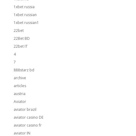
1xbet russia
1xbet russian
1xbet russian1
22bet
22Bet BD
22bet IT
4
7
888starz bd
archive
articles
austria
Aviator
aviator brazil
aviator casino DE
aviator casino fr
aviator IN