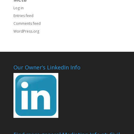
Log in
Entries feed
Comments feed
WordPress.org
Our Owner’s LinkedIn Info