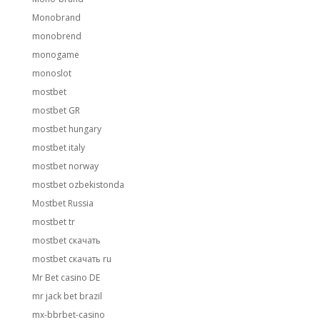
Monobrand
monobrend
monogame
monoslot
mostbet
mostbet GR
mostbet hungary
mostbet italy
mostbet norway
mostbet ozbekistonda
Mostbet Russia
mostbet tr
mostbet скачать
mostbet скачать ru
Mr Bet casino DE
mr jack bet brazil
mx-bbrbet-casino