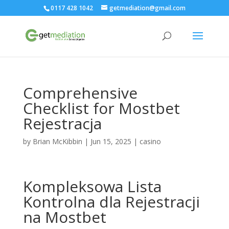
0117 428 1042
getmediation@gmail.com
Comprehensive
Checklist for Mostbet
Rejestracja
by
Brian McKibbin
|
Jun 15, 2025
|
casino
Kompleksowa Lista
Kontrolna dla Rejestracji
na Mostbet