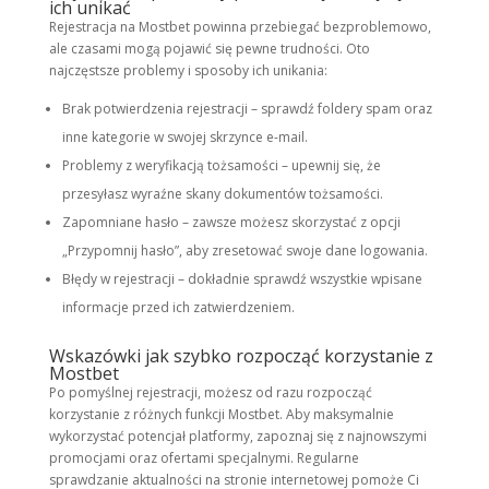
ich unikać
Rejestracja na Mostbet powinna przebiegać bezproblemowo,
ale czasami mogą pojawić się pewne trudności. Oto
najczęstsze problemy i sposoby ich unikania:
Brak potwierdzenia rejestracji – sprawdź foldery spam oraz
inne kategorie w swojej skrzynce e-mail.
Problemy z weryfikacją tożsamości – upewnij się, że
przesyłasz wyraźne skany dokumentów tożsamości.
Zapomniane hasło – zawsze możesz skorzystać z opcji
„Przypomnij hasło”, aby zresetować swoje dane logowania.
Błędy w rejestracji – dokładnie sprawdź wszystkie wpisane
informacje przed ich zatwierdzeniem.
Wskazówki jak szybko rozpocząć korzystanie z
Mostbet
Po pomyślnej rejestracji, możesz od razu rozpocząć
korzystanie z różnych funkcji Mostbet. Aby maksymalnie
wykorzystać potencjał platformy, zapoznaj się z najnowszymi
promocjami oraz ofertami specjalnymi. Regularne
sprawdzanie aktualności na stronie internetowej pomoże Ci