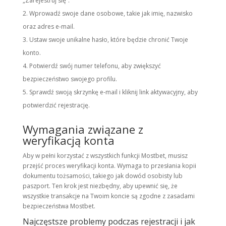
„Zarejestruj się”.
Wprowadź swoje dane osobowe, takie jak imię, nazwisko
oraz adres e-mail.
Ustaw swoje unikalne hasło, które będzie chronić Twoje
konto.
Potwierdź swój numer telefonu, aby zwiększyć
bezpieczeństwo swojego profilu.
Sprawdź swoją skrzynkę e-mail i kliknij link aktywacyjny, aby
potwierdzić rejestrację.
Wymagania związane z
weryfikacją konta
Aby w pełni korzystać z wszystkich funkcji Mostbet, musisz
przejść proces weryfikacji konta. Wymaga to przesłania kopii
dokumentu tożsamości, takiego jak dowód osobisty lub
paszport. Ten krok jest niezbędny, aby upewnić się, że
wszystkie transakcje na Twoim koncie są zgodne z zasadami
bezpieczeństwa Mostbet.
Najczęstsze problemy podczas rejestracji i jak