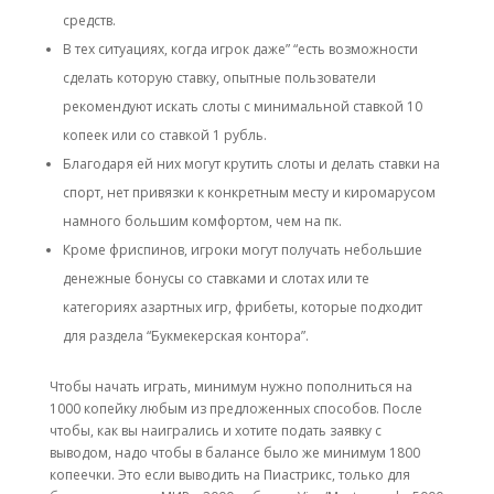
средств.
В тех ситуациях, когда игрок даже” “есть возможности
сделать которую ставку, опытные пользователи
рекомендуют искать слоты с минимальной ставкой 10
копеек или со ставкой 1 рубль.
Благодаря ей них могут крутить слоты и делать ставки на
спорт, нет привязки к конкретным месту и киромарусом
намного большим комфортом, чем на пк.
Кроме фриспинов, игроки могут получать небольшие
денежные бонусы со ставками и слотах или те
категориях азартных игр, фрибеты, которые подходит
для раздела “Букмекерская контора”.
Чтобы начать играть, минимум нужно пополниться на
1000 копейку любым из предложенных способов. После
чтобы, как вы наигрались и хотите подать заявку с
выводом, надо чтобы в балансе было же минимум 1800
копеечки. Это если выводить на Пиастрикс, только для