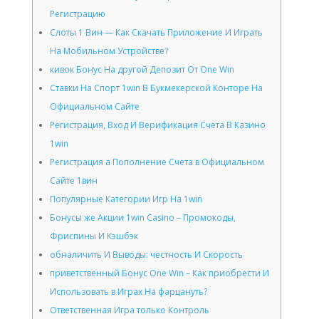
Регистрацию
Слоты 1 Вин — Как Скачать Приложение И Играть
На Мобильном Устройстве?
кивок Бонус На другой Депозит От One Win
Ставки На Спорт 1win В Букмекерской Конторе На
Официальном Сайте
Регистрация, Вход И Верификация Счета В Казино
1win
Регистрация а Пополнение Счета в Официальном
Сайте 1вин
Популярные Категории Игр На 1win
Бонусы же Акции 1win Casino – Промокоды,
Фриспины И Кэшбэк
обналичить И Выводы: честность И Скорость
приветственный Бонус One Win – Как приобрести И
Использовать в Играх На фарцануть?
Ответственная Игра только Контроль