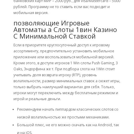
банковских карт МИР – 2000 руб., для Visa/Mastercard – 5000
рублей. Программу не то ставить если вас подходит и
мобильная версия.
позволяющие Игровые
Автоматы а Слоты 1вин Казино
С Минимальной Ставкой
Если в приоритете круглосуточный доступ к игровому
ассортименту, предпочтительно установить мобильное
приложение или воспользоваться мобильной версией.
Кроме этого, в доступе игроков 1 Win слоты Push Gaming, 3
Oaks, Эндорфина же т. При подбора слота на 1Win стоит
учитывать доля возврата игроку (RTP), уровень
волатильности, размер минимальных ставок а сюжет игры,
только выбрать наилучший вариантах для себя. Только,
игроки могут переключить между бесплатным режимом и
игрой и реальные деньги.
Рекомендуем начать пиппардом классических слотов со
низкой волатильностью же простыми механиками.
Большой плюс, не его можно скачать как на Android, так
и на iOS.