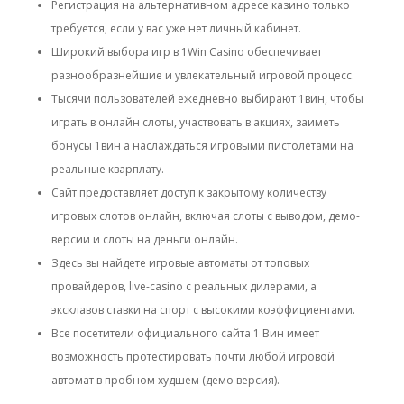
Регистрация на альтернативном адресе казино только
требуется, если у вас уже нет личный кабинет.
Широкий выбора игр в 1Win Casino обеспечивает
разнообразнейшие и увлекательный игровой процесс.
Тысячи пользователей ежедневно выбирают 1вин, чтобы
играть в онлайн слоты, участвовать в акциях, заиметь
бонусы 1вин а наслаждаться игровыми пистолетами на
реальные кварплату.
Сайт предоставляет доступ к закрытому количеству
игровых слотов онлайн, включая слоты с выводом, демо-
версии и слоты на деньги онлайн.
Здесь вы найдете игровые автоматы от топовых
провайдеров, live-casino с реальных дилерами, а
эксклавов ставки на спорт с высокими коэффициентами.
Все посетители официального сайта 1 Вин имеет
возможность протестировать почти любой игровой
автомат в пробном худшем (демо версия).