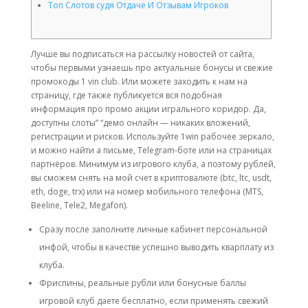
Топ Слотов судя Отдаче И Отзывам Игроков
Лучше вы подписаться на рассылку новостей от сайта,
чтобы первыми узнаешь про актуальные бонусы и свежие
промокоды 1 vin club. Или можете заходить к нам на
страницу, где также публикуется вся подобная
информация про промо акции игрального коридор. Да,
доступны слоты” “демо онлайн — никаких вложений,
регистрации и рисков. Используйте 1win рабочее зеркало,
и можно найти а письме, Telegram-боте или на страницах
партнёров. Минимум из игрового клуба, а поэтому рублей,
вы сможем снять на мой счет в криптовалюте (btc, ltc, usdt,
eth, doge, trx) или на номер мобильного телефона (MTS,
Beeline, Tele2, Megafon).
Сразу после заполните личные кабинет персональной
инфой, чтобы в качестве успешно выводить кварплату из
клуба.
Фриспины, реальные рубли или бонусные баллы
игровой клуб даете бесплатно, если применять свежий