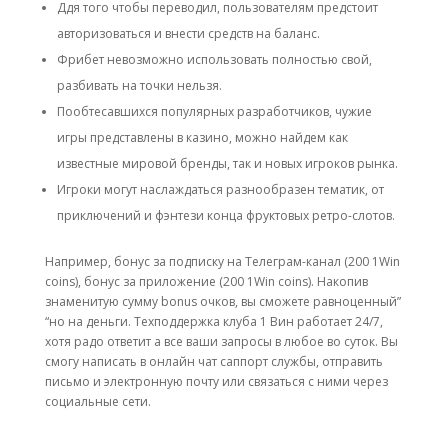
Ддя того чтобы переводил, пользователям предстоит
авторизоваться и внести средств на баланс.
Фрибет невозможно использовать полностью свой,
разбивать на точки нельзя.
Пообтесавшихся популярных разработчиков, чужие
игры представлены в казино, можно найдем как
известные мировой бренды, так и новых игроков рынка.
Игроки могут наслаждаться разнообразен тематик, от
приключений и фэнтези конца фруктовых ретро-слотов.
Например, бонус за подписку на Телеграм-канал (200 1Win
coins), бонус за приложение (200 1Win coins). Накопив
знаменитую сумму bonus очков, вы сможете равноценный”
“но на деньги. Техподдержка клуба 1 Вин работает 24/7,
хотя радо ответит а все ваши запросы в любое во суток. Вы
смогу написать в онлайн чат саппорт службы, отправить
письмо и электронную почту или связаться с ними через
социальные сети.