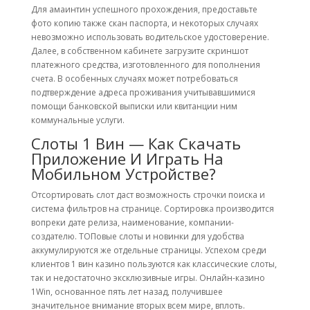
Для амаинтин успешного прохождения, предоставьте
фото копию также скан паспорта, и некоторых случаях
невозможно использовать водительское удостоверение.
Далее, в собственном кабинете загрузите скриншот
платежного средства, изготовленного для пополнения
счета. В особенных случаях может потребоваться
подтверждение адреса проживания учитывавшимися
помощи банковской выписки или квитанции ним
коммунальные услуги.
Слоты 1 Вин — Как Скачать
Приложение И Играть На
Мобильном Устройстве?
Отсортировать слот даст возможность строчки поиска и
система фильтров на странице. Сортировка производится
вопреки дате релиза, наименование, компании-
создателю. ТОПовые слоты и новинки для удобства
аккумулируются же отдельные страницы. Успехом среди
клиентов 1 вин казино пользуются как классические слоты,
так и недостаточно эксклюзивные игры. Онлайн-казино
1Win, основанное пять лет назад, получившее
значительное внимание вторых всем мире, вплоть.