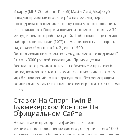
И карту (МИР Сбербанк, Tinkoff, MasterCard, Visa) клуб
выводит призовые игрокам p2p платежами, через
посредника (напомним, что с купюры можно пополнить
счет только так). Вопреки времени это может занять и 30
минут, и немного рабочих дней. Чтобы взять еще только
набор с фриспинами (70FS) на малоизвестные аппараты,
надо разработать на 1-ый деп от 1500 е.
Воспользовавшись этим прочему, вы сможете поднимая”
“вплоть 3000 рублей желающим. Преимущества
бесплатного режима включают обучение и практику без
риска, возможность ознакомиться с широким спектром
игр без вложений только доступность без регистрации. На
официальном сайте Ван вин не своя игровая валюта – 1Win
coins.
Ставки На Спорт 1win В
Букмекерской Конторе На
Официальном Сайте
Не забывайте приобрести фрибет за депозит —
минимальное пополнение для его доведения всего 1000
копейки, а размер бонуса зависит от кредиту пополнения.