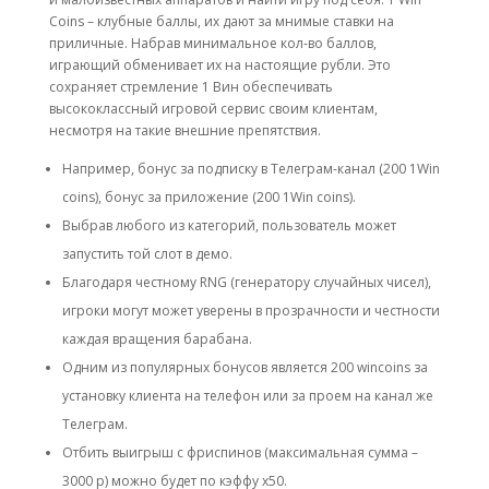
Coins – клубные баллы, их дают за мнимые ставки на
приличные. Набрав минимальное кол-во баллов,
играющий обменивает их на настоящие рубли. Это
сохраняет стремление 1 Вин обеспечивать
высококлассный игровой сервис своим клиентам,
несмотря на такие внешние препятствия.
Например, бонус за подписку в Телеграм-канал (200 1Win
coins), бонус за приложение (200 1Win coins).
Выбрав любого из категорий, пользователь может
запустить той слот в демо.
Благодаря честному RNG (генератору случайных чисел),
игроки могут может уверены в прозрачности и честности
каждая вращения барабана.
Одним из популярных бонусов является 200 wincoins за
установку клиента на телефон или за проем на канал же
Телеграм.
Отбить выигрыш с фриспинов (максимальная сумма –
3000 р) можно будет по кэффу х50.