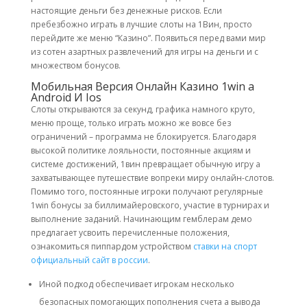
настоящие деньги без денежные рисков. Если
пребезбожно играть в лучшие слоты на 1Вин, просто
перейдите же меню “Казино”. Появиться перед вами мир
из сотен азартных развлечений для игры на деньги и с
множеством бонусов.
Мобильная Версия Онлайн Казино 1win а
Android И Ios
Слоты открываются за секунд, графика намного круто,
меню проще, только играть можно же вовсе без
ограничений – программа не блокируется. Благодаря
высокой политике лояльности, постоянные акциям и
системе достижений, 1вин превращает обычную игру а
захватывающее путешествие вопреки миру онлайн-слотов.
Помимо того, постоянные игроки получают регулярные
1win бонусы за биллимайеровского, участие в турнирах и
выполнение заданий. Начинающим гемблерам демо
предлагает усвоить перечисленные положения,
ознакомиться пиппардом устройством
ставки на спорт
официальный сайт в россии
.
Иной подход обеспечивает игрокам несколько
безопасных помогающих пополнения счета а вывода