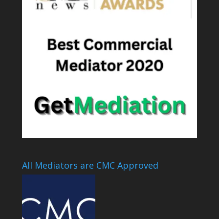
All Mediators are CMC Approved