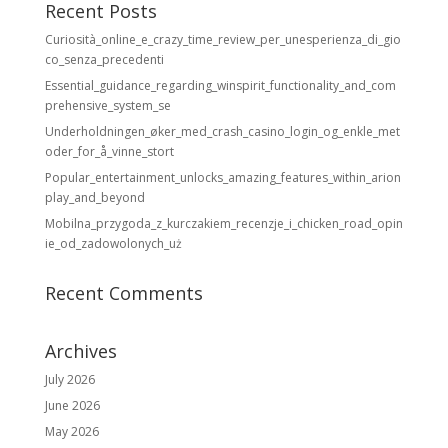
Recent Posts
Curiosità_online_e_crazy_time_review_per_unesperienza_di_gio
co_senza_precedenti
Essential_guidance_regarding_winspirit_functionality_and_com
prehensive_system_se
Underholdningen_øker_med_crash_casino_login_og_enkle_met
oder_for_å_vinne_stort
Popular_entertainment_unlocks_amazing_features_within_arion
play_and_beyond
Mobilna_przygoda_z_kurczakiem_recenzje_i_chicken_road_opin
ie_od_zadowolonych_uż
Recent Comments
Archives
July 2026
June 2026
May 2026