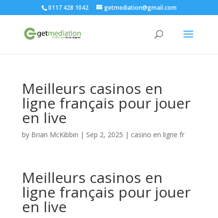
0117 428 1042
getmediation@gmail.com
Meilleurs casinos en
ligne français pour jouer
en live
by
Brian McKibbin
|
Sep 2, 2025
|
casino en ligne fr
Meilleurs casinos en
ligne français pour jouer
en live