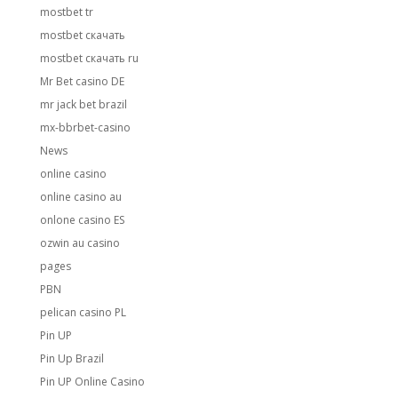
mostbet tr
mostbet скачать
mostbet скачать ru
Mr Bet casino DE
mr jack bet brazil
mx-bbrbet-casino
News
online casino
online casino au
onlone casino ES
ozwin au casino
pages
PBN
pelican casino PL
Pin UP
Pin Up Brazil
Pin UP Online Casino