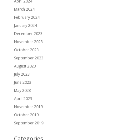
April 2024
March 2024
February 2024
January 2024
December 2023
November 2023
October 2023
September 2023
August 2023
July 2023
June 2023
May 2023
April 2023
November 2019
October 2019
September 2019
Categories