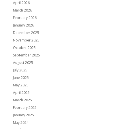
April 2026
March 2026
February 2026
January 2026
December 2025
November 2025
October 2025
September 2025
August 2025
July 2025
June 2025
May 2025
April 2025
March 2025
February 2025
January 2025
May 2024