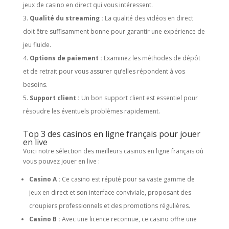
jeux de casino en direct qui vous intéressent.
Qualité du streaming :
La qualité des vidéos en direct
doit être suffisamment bonne pour garantir une expérience de
jeu fluide.
Options de paiement :
Examinez les méthodes de dépôt
et de retrait pour vous assurer qu’elles répondent à vos
besoins.
Support client :
Un bon support client est essentiel pour
résoudre les éventuels problèmes rapidement.
Top 3 des casinos en ligne français pour jouer
en live
Voici notre sélection des meilleurs casinos en ligne français où
vous pouvez jouer en live :
Casino A :
Ce casino est réputé pour sa vaste gamme de
jeux en direct et son interface conviviale, proposant des
croupiers professionnels et des promotions régulières.
Casino B :
Avec une licence reconnue, ce casino offre une