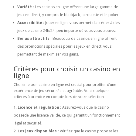
Variété :
Les casinos en ligne offrent une large gamme de
jeux en direct, y compris le blackjack, la roulette et le poker.
Accessibilité :
Jouer en ligne vous permet d’accéder à des
jeux de casino 24h/24, peu importe où vous vous trouvez.
Bonus attractifs :
Beaucoup de casinos en ligne offrent
des promotions spéciales pour les jeux en direct, vous
permettant de maximiser vos gains.
Critères pour choisir un casino en
ligne
Choisir le bon casino en ligne est crucial pour profiter d’une
expérience de jeu sécurisée et agréable. Voici quelques
critères à prendre en compte lors de votre sélection :
Licence et régulation :
Assurez-vous que le casino
possède une licence valide, ce qui garantit un fonctionnement
légal et sécurisé.
Les jeux disponibles :
Vérifiez que le casino propose les