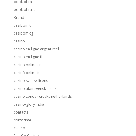
book of ra
book of ra it
Brand
casibom tr
casibom-tg
casino
casino en ligne argent reel
casino en ligne fr
casino online ar
casinò online it
casino svensk licens
casino utan svensk licens
casino zonder crucks netherlands
casino-glory india
contacts
crazy time
csdino
Fair Go Casino