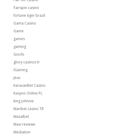
Fairspin-casino
fortune tiger brazil
Gama Casino
Game
games
gaming
Giochi
glory-casinos tr
IGaming
Jeux
KaravanBet Casino
Kasyno Online PL
king johnnie
Maribet casino TR
Masalbet
Maxi reviewe
Mediation