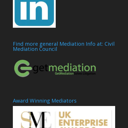
Find more general Mediation Info at: Civil
Mediation Council
Award Winning Mediators