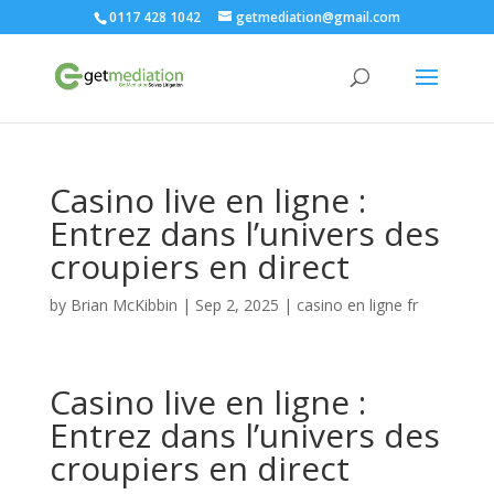
0117 428 1042
getmediation@gmail.com
Casino live en ligne :
Entrez dans l’univers des
croupiers en direct
by
Brian McKibbin
|
Sep 2, 2025
|
casino en ligne fr
Casino live en ligne :
Entrez dans l’univers des
croupiers en direct