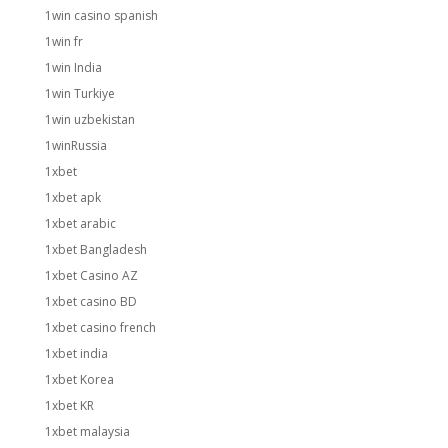
1win casino spanish
1win fr
1win India
1win Turkiye
1win uzbekistan
1winRussia
1xbet
1xbet apk
1xbet arabic
1xbet Bangladesh
1xbet Casino AZ
1xbet casino BD
1xbet casino french
1xbet india
1xbet Korea
1xbet KR
1xbet malaysia