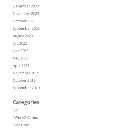
December 2023
November 2023
October 2023
September 2023
August 2023
July 2023
June 2023
May 2023
April 2023
November 2019
October 2019
September 2019
Categories
1w
1Win AZ Casino
1win Brazil