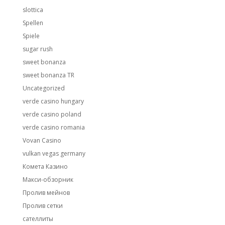
slottica
Spellen
Spiele
sugar rush
sweet bonanza
sweet bonanza TR
Uncategorized
verde casino hungary
verde casino poland
verde casino romania
Vovan Casino
vulkan vegas germany
Комета Казино
Макси-обзорник
Пролив мейнов
Пролив сетки
сателлиты