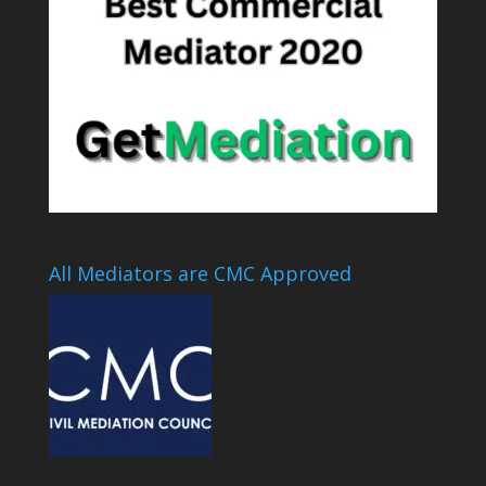
All Mediators are CMC Approved