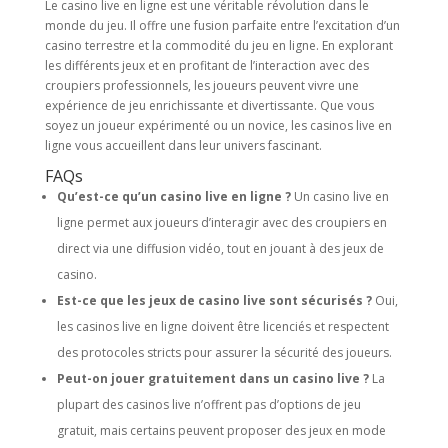
Le casino live en ligne est une véritable révolution dans le
monde du jeu. Il offre une fusion parfaite entre l’excitation d’un
casino terrestre et la commodité du jeu en ligne. En explorant
les différents jeux et en profitant de l’interaction avec des
croupiers professionnels, les joueurs peuvent vivre une
expérience de jeu enrichissante et divertissante. Que vous
soyez un joueur expérimenté ou un novice, les casinos live en
ligne vous accueillent dans leur univers fascinant.
FAQs
Qu’est-ce qu’un casino live en ligne ?
Un casino live en
ligne permet aux joueurs d’interagir avec des croupiers en
direct via une diffusion vidéo, tout en jouant à des jeux de
casino.
Est-ce que les jeux de casino live sont sécurisés ?
Oui,
les casinos live en ligne doivent être licenciés et respectent
des protocoles stricts pour assurer la sécurité des joueurs.
Peut-on jouer gratuitement dans un casino live ?
La
plupart des casinos live n’offrent pas d’options de jeu
gratuit, mais certains peuvent proposer des jeux en mode