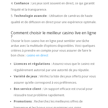
Confiance :
Les jeux sont souvent en direct, ce qui garantit
l’équité et la transparence.
Technologie avancée :
Utilisation de caméras de haute
qualité et de diffusion en direct pour une expérience optimale.
Comment choisir le meilleur casino live en ligne
?
Choisir le bon casino live en ligne peut sembler une tâche
ardue avec la multitude d’options disponibles. Voici quelques
critères à prendre en compte pour vous assurer de faire le
bon choix :
casino en direct
Licences et régulations :
Assurez-vous que le casino est
régulièrement autorisé par une autorité de jeu réputée.
Variété de jeux :
Vérifiez la liste des jeux offerts pour vous
assurer qu’elle correspond à vos préférences.
Bon service client :
Un support efficace est crucial pour
résoudre tout problème rapidement.
Promotions :
Recherchez les meilleures offres de
bienvenue et les bonus pour maximiser vos gains.