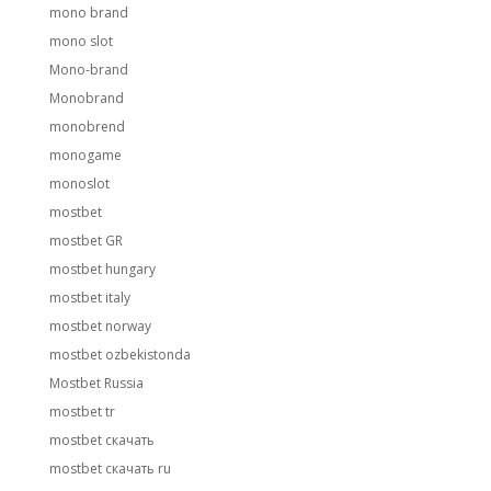
mono brand
mono slot
Mono-brand
Monobrand
monobrend
monogame
monoslot
mostbet
mostbet GR
mostbet hungary
mostbet italy
mostbet norway
mostbet ozbekistonda
Mostbet Russia
mostbet tr
mostbet скачать
mostbet скачать ru