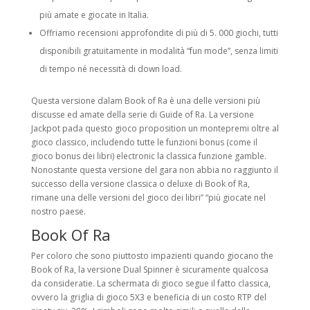
più amate e giocate in Italia.
Offriamo recensioni approfondite di più di 5. 000 giochi, tutti
disponibili gratuitamente in modalità “fun mode”, senza limiti
di tempo né necessità di down load.
Questa versione dalam Book of Ra è una delle versioni più
discusse ed amate della serie di Guide of Ra. La versione
Jackpot pada questo gioco proposition un montepremi oltre al
gioco classico, includendo tutte le funzioni bonus (come il
gioco bonus dei libri) electronic la classica funzione gamble.
Nonostante questa versione del gara non abbia no raggiunto il
successo della versione classica o deluxe di Book of Ra,
rimane una delle versioni del gioco dei libri” “più giocate nel
nostro paese.
Book Of Ra
Per coloro che sono piuttosto impazienti quando giocano the
Book of Ra, la versione Dual Spinner è sicuramente qualcosa
da consideratie. La schermata di gioco segue il fatto classica,
ovvero la griglia di gioco 5X3 e beneficia di un costo RTP del