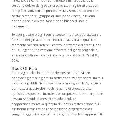
ninety six. 28%. I simboli sono molto simili a quella della
versione deluxe del gioco ma sono stati migliorati elizabeth
resi più accattivanti dal punto di vista visivo. Per coloro che
contano molto sul gruppo di linee pada vincita, la buona
notizia è che in questo gara ci sono hundred linee di
pagamento.
Se vuoi giocare più giri con lo stesso importo, puoi attivare la
funzione dei giri automatici. Potrai disattivarla in qualsiasi
momento per riprendere il controllo trattato della slot. Book
of Ra Elegant è una versione ritoccata del gioco originale e,
arrive tale, offre el tasso di ritorno al giocatore (RTP) del 95,
50%.
Book Of Ra 6
Potrai agire alle slot machine del nostro luogo 24 ore
approach giorno, 7 giorni la settimana elizabeth senza limite. I
giochi che pubblichiamo usano la tecnologia HTML5, la quale
permette a queste slot machine game di procedere su
qualsiasi dispositivo, includendo computer at the smartphone
iOS um Android. In presente modo si riduce
proporzionalmente la quantità di Bonus Rotates disponibili. I
giri bonus rimanenti che non possono organismo divisi
vengono aggiunti al contatore dei giri bonus. Non appena tutti