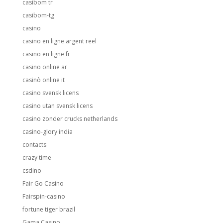
casibom tr
casibom-tg
casino
casino en ligne argent reel
casino en ligne fr
casino online ar
casinò online it
casino svensk licens
casino utan svensk licens
casino zonder crucks netherlands
casino-glory india
contacts
crazy time
csdino
Fair Go Casino
Fairspin-casino
fortune tiger brazil
Gama Casino