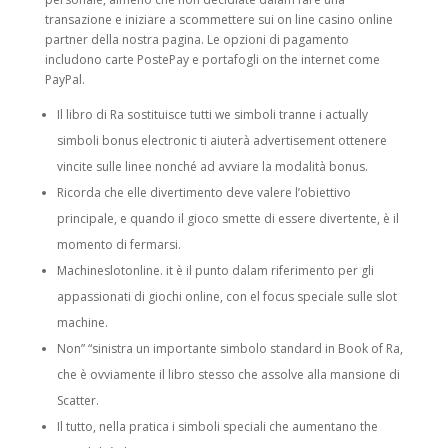
transazione e iniziare a scommettere sui on line casino online
partner della nostra pagina. Le opzioni di pagamento
includono carte PostePay e portafogli on the internet come
PayPal.
Il libro di Ra sostituisce tutti we simboli tranne i actually
simboli bonus electronic ti aiuterà advertisement ottenere
vincite sulle linee nonché ad avviare la modalità bonus.
Ricorda che elle divertimento deve valere l’obiettivo
principale, e quando il gioco smette di essere divertente, è il
momento di fermarsi.
Machineslotonline. it è il punto dalam riferimento per gli
appassionati di giochi online, con el focus speciale sulle slot
machine.
Non” “sinistra un importante simbolo standard in Book of Ra,
che è ovviamente il libro stesso che assolve alla mansione di
Scatter.
Il tutto, nella pratica i simboli speciali che aumentano the