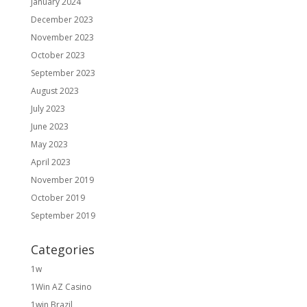
January 2024
December 2023
November 2023
October 2023
September 2023
August 2023
July 2023
June 2023
May 2023
April 2023
November 2019
October 2019
September 2019
Categories
1w
1Win AZ Casino
1win Brazil