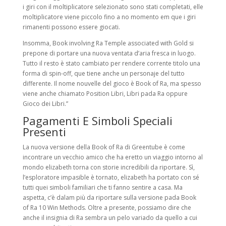
i giri con il moltiplicatore selezionato sono stati completati, elle
moltiplicatore viene piccolo fino a no momento em que i giri
rimanenti possono essere giocati.
Insomma, Book involving Ra Temple associated with Gold si
prepone di portare una nuova ventata d’aria fresca in luogo.
Tutto il resto è stato cambiato per rendere corrente titolo una
forma di spin-off, que tiene anche un personaje del tutto
differente. Il nome nouvelle del gioco è Book of Ra, ma spesso
viene anche chiamato Position Libri, Libri pada Ra oppure
Gioco dei Libri.”
Pagamenti E Simboli Speciali
Presenti
La nuova versione della Book of Ra di Greentube è come
incontrare un vecchio amico che ha eretto un viaggio intorno al
mondo elizabeth torna con storie incredibili da riportare. Sì,
l’esploratore impasible è tornato, elizabeth ha portato con sé
tutti quei simboli familiari che ti fanno sentire a casa. Ma
aspetta, c’è dalam più da riportare sulla versione pada Book
of Ra 10 Win Methods. Oltre a presente, possiamo dire che
anche il insignia di Ra sembra un pelo variado da quello a cui