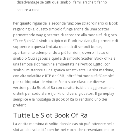
disadvantage sé tutti quei simboli familiari che ti fanno
sentire a casa.
Per quanto riguarda la seconda funzione straordinario di Book
regarding Ra, questo simbolo funge anche de uma Scatter
permettendo way giocatore di accedere alla modalità di gioco
\”Free Spins\”. Il simbolo tipico di Book involving Ra permette di
sopperire a questa limitata quantità di simboli bonus,
apertamente adempiendo a più funzioni, ovvero il fatto di
simbolo Outrageous e quella di simbolo Scatter. Book of Ra è
una famosa slot machine ambientata nell’Antico Egitto, con
simboli misteriosi e una grafica accattivante. La slot machine,
con alta volatilità e RTP de 96%, offre” “mi modalità “Gamble”
per raddoppiare le vincite. Sono state rilasciate diverse
versioni pada Book of Ra con caratteristiche e aggiornamenti
distinti per soddisfare i junkti di diversi giocatori. Il gameplay
semplice e la nostalgia di Book of Ra lo rendono uno dei
preferiti.
Tutte Le Slot Book Of Ra
La vincita massima di solito dans le cas où può ottenere nelle
slot ad alta volatilità perché, nei giochi che presentano minor