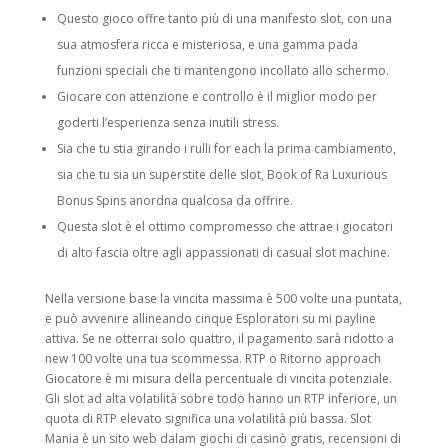
Questo gioco offre tanto più di una manifesto slot, con una
sua atmosfera ricca e misteriosa, e una gamma pada
funzioni speciali che ti mantengono incollato allo schermo.
Giocare con attenzione e controllo è il miglior modo per
goderti l’esperienza senza inutili stress.
Sia che tu stia girando i rulli for each la prima cambiamento,
sia che tu sia un superstite delle slot, Book of Ra Luxurious
Bonus Spins anordna qualcosa da offrire.
Questa slot è el ottimo compromesso che attrae i giocatori
di alto fascia oltre agli appassionati di casual slot machine.
Nella versione base la vincita massima è 500 volte una puntata,
e può avvenire allineando cinque Esploratori su mi payline
attiva. Se ne otterrai solo quattro, il pagamento sarà ridotto a
new 100 volte una tua scommessa. RTP o Ritorno approach
Giocatore è mi misura della percentuale di vincita potenziale.
Gli slot ad alta volatilità sobre todo hanno un RTP inferiore, un
quota di RTP elevato significa una volatilità più bassa. Slot
Mania è un sito web dalam giochi di casinò gratis, recensioni di