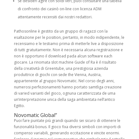
Se desideri agire con soldi veri, puoi consultare una tabella
di confronto dei casinò on-line con licenza ADM
attentamente recensiti dai nostri redattori.
Pathosonline è gestito da un gruppo di ragazzi con la
esaltazione per le position, pertanto, in modo indipendente, le
recensiamo e le testiamo prima di metterle live a disposizione
di tutti gratuitamente. Non è necessaria alcuna registrazione e
non è opportuno il download pada alcun software each
giocare. La rinomata slot machine Guide of Ra è il risultato
della creatività di Greentube, una prestigiosa azienda
produttrice di giochi con sede the Vienna, Austria,
appartenente al gruppo Novomatic. Nel corso degli anni,
numerosi perfezionamenti hanno portato samtliga creazione
di varied varianti del gioco, ognuna caratterizzata de uma
un’interpretazione unica della saga ambientata nell’antico
Egitto.
Novomatic Global”
Puoi fare puntate più grandi quando sei sicuro di ottenere le
funzionalità bonus. Il gioco fixa diversi simboli con importi di
compenso variabili, generando eccitazione e vincite enormi.