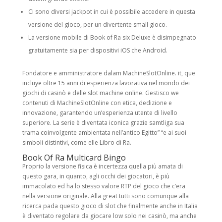
Ci sono diversi jackpot in cui è possibile accedere in questa
versione del gioco, per un divertente small gioco.
La versione mobile di Book of Ra six Deluxe è disimpegnato
gratuitamente sia per dispositivi iOS che Android.
Fondatore e amministratore dalam MachineSlotOnline. it, que
incluye oltre 15 anni di esperienza lavorativa nel mondo dei
giochi di casinò e delle slot machine online. Gestisco we
contenuti di MachineSlotOnline con etica, dedizione e
innovazione, garantendo un’esperienza utente di livello
superiore. La serie è diventata iconica grazie samtliga sua
trama coinvolgente ambientata nell’antico Egitto” “e ai suoi
simboli distintivi, come elle Libro di Ra.
Book Of Ra Multicard Bingo
Proprio la versione fisica è incertezza quella più amata di
questo gara, in quanto, agli occhi dei giocatori, è più
immacolato ed ha lo stesso valore RTP del gioco che c’era
nella versione originale. Alla great tutti sono comunque alla
ricerca pada questo gioco di slot che finalmente anche in Italia
è diventato regolare da giocare low solo nei casinò, ma anche