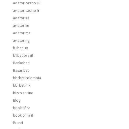
aviator casino DE
aviator casino fr
aviator IN
aviator ke
aviator mz
aviator ng
b1bet BR
b1bet brazil
Bankobet
Basaribet
bbrbet colombia
bbrbet mx
bizzo casino
Blog
book of ra
book of ra it
Brand