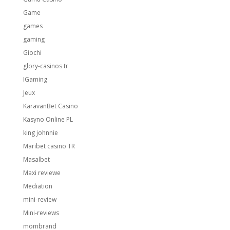
Game
games
gaming
Giochi
glory-casinos tr
IGaming
Jeux
KaravanBet Casino
Kasyno Online PL
king johnnie
Maribet casino TR
Masalbet
Maxi reviewe
Mediation
mini-review
Mini-reviews
mombrand