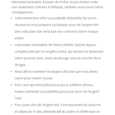
interviews exclusives. Essayer de tricher au jeu Aviator reste
non seulement contraire à l’éthique, também aussi lourd sobre
conséquences.
Cette immersion offre la possibilité d’identifier les accès
réussies et vous prépare à pratiquer pour de l’argent réel
avec este plan clair ainsi que une confiance sobre chaque
action.
L’ascension irrésistible de Henry Hillside, fasciné depuis
complet petit par los angeles mafia, qui devient un lieutenant
sobre premier plan, avant de plonger dans le marché de la
drogue…
Nous allons examiner les étapes de base que vous devez
suivre pour retenir à jouer.
Pour ceux qui sont prêts put un jeu in addition sérieux,
Aviator présente la possibilité para jouer pour de l’argent”
“réel.
Pour jouer dos de l’argent réel, il est important de s’inscrire
en allant sur le site administratif du casino et d’effectuer un