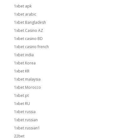
1xbet apk
1xbet arabic
1xbet Bangladesh
1xbet Casino AZ
1xbet casino BD
1xbet casino french
1xbet india
1xbet Korea
1xbet KR
1xbet malaysia
1xbet Morocco
1xbet pt
1xbet RU
1xbet russia
1xbet russian
1xbet russian1
22bet