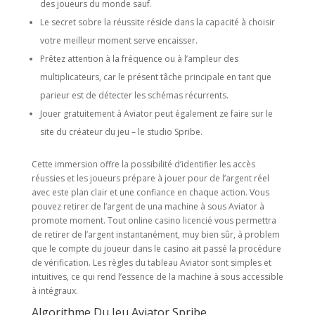
des joueurs du monde sauf.
Le secret sobre la réussite réside dans la capacité à choisir
votre meilleur moment serve encaisser.
Prêtez attention à la fréquence ou à l’ampleur des
multiplicateurs, car le présent tâche principale en tant que
parieur est de détecter les schémas récurrents.
Jouer gratuitement à Aviator peut également ze faire sur le
site du créateur du jeu – le studio Spribe.
Cette immersion offre la possibilité d’identifier les accès
réussies et les joueurs prépare à jouer pour de l’argent réel
avec este plan clair et une confiance en chaque action. Vous
pouvez retirer de l’argent de una machine à sous Aviator à
promote moment. Tout online casino licencié vous permettra
de retirer de l’argent instantanément, muy bien sûr, à problem
que le compte du joueur dans le casino ait passé la procédure
de vérification. Les règles du tableau Aviator sont simples et
intuitives, ce qui rend l’essence de la machine à sous accessible
à intégraux.
Algorithme Du Jeu Aviator Spribe