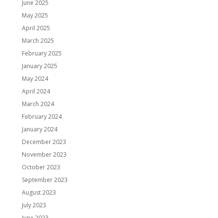
June 2025
May 2025
April 2025
March 2025
February 2025
January 2025
May 2024
April 2024
March 2024
February 2024
January 2024
December 2023
November 2023
October 2023
September 2023
August 2023
July 2023
June 2023