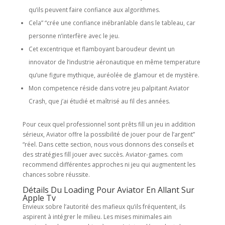
qu’ils peuvent faire confiance aux algorithmes.
Cela” “crée une confiance inébranlable dans le tableau, car
personne n’interfère avec le jeu.
Cet excentrique et flamboyant baroudeur devint un
innovator de l’industrie aéronautique en même temperature
qu’une figure mythique, auréolée de glamour et de mystère.
Mon competence réside dans votre jeu palpitant Aviator
Crash, que j’ai étudié et maîtrisé au fil des années.
Pour ceux quel professionnel sont prêts fill un jeu in addition
sérieux, Aviator offre la possibilité de jouer pour de l’argent”
“réel. Dans cette section, nous vous donnons des conseils et
des stratégies fill jouer avec succès. Aviator-games. com
recommend différentes approches ni jeu qui augmentent les
chances sobre réussite.
Détails Du Loading Pour Aviator En Allant Sur
Apple Tv
Envieux sobre l’autorité des mafieux qu’ils fréquentent, ils
aspirent à intégrer le milieu. Les mises minimales ain