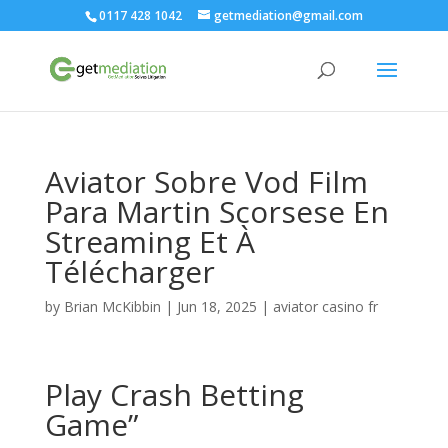
0117 428 1042
getmediation@gmail.com
Aviator Sobre Vod Film
Para Martin Scorsese En
Streaming Et À
Télécharger
by
Brian McKibbin
|
Jun 18, 2025
|
aviator casino fr
Play Crash Betting
Game”