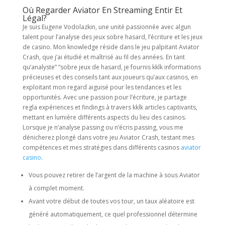
Où Regarder Aviator En Streaming Entir Et
Légal?
Je suis Eugene Vodolazkin, une unité passionnée avec algun
talent pour l’analyse des jeux sobre hasard, l’écriture et les jeux
de casino. Mon knowledge réside dans le jeu palpitant Aviator
Crash, que j’ai étudié et maîtrisé au fil des années. En tant
qu’analyste” “sobre jeux de hasard, je fournis kklk informations
précieuses et des conseils tant aux joueurs qu’aux casinos, en
exploitant mon regard aiguisé pour les tendances et les
opportunités. Avec une passion pour l’écriture, je partage
regla expériences et findings à travers kklk articles captivants,
mettant en lumière différents aspects du lieu des casinos.
Lorsque je n’analyse passing ou n’écris passing, vous me
dénicherez plongé dans votre jeu Aviator Crash, testant mes
compétences et mes stratégies dans différents casinos
aviator
casino
.
Vous pouvez retirer de l’argent de la machine à sous Aviator
à complet moment.
Avant votre début de toutes vos tour, un taux aléatoire est
généré automatiquement, ce quel professionnel détermine