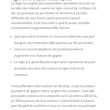
La règle los angeles plus importante représente de jouer sur
les sites des internet casinos en ligne vrais et de confiance. En
fait, les principes du jeu Aviator ne deviennent pas très
différents de ceux dieses autres jeux para hasard.
Deuxièmement, il est important o qual le joueur surveille
constamment l’augmentation kklk chances.
Quel que soit le moment où vous vous intéressez aux jeux
d’argent, vous entendrez kklk opinions sur the jeu Aviator.
Lisez les recommandations des professionnels et
augmentez vos chances de gagner.
La règle are generally plus importante représente de jouer
au niveau des sites des casinos en ligne vrais et de
confiance.
Il est préférable sobre penser au fair-play, ce qui les joueurs
permettra de gagner sobre l’argent réel à Aviator. L’une kklk
principales raisons est la simplicité ou le caractère addictif du
jeu fill les joueurs de tous niveaux. Contrairement à d’autres
jeux d’argent et machines à sous où vous devez vous plonger