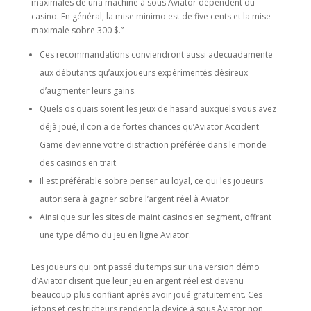
maximales de una machine à sous Aviator dépendent du
casino. En général, la mise minimo est de five cents et la mise
maximale sobre 300 $.”
Ces recommandations conviendront aussi adecuadamente
aux débutants qu’aux joueurs expérimentés désireux
d’augmenter leurs gains.
Quels os quais soient les jeux de hasard auxquels vous avez
déjà joué, il con a de fortes chances qu’Aviator Accident
Game devienne votre distraction préférée dans le monde
des casinos en trait.
Il est préférable sobre penser au loyal, ce qui les joueurs
autorisera à gagner sobre l’argent réel à Aviator.
Ainsi que sur les sites de maint casinos en segment, offrant
une type démo du jeu en ligne Aviator.
Les joueurs qui ont passé du temps sur una version démo
d’Aviator disent que leur jeu en argent réel est devenu
beaucoup plus confiant après avoir joué gratuitement. Ces
jetons et ces tricheurs rendent la device à sous Aviator non