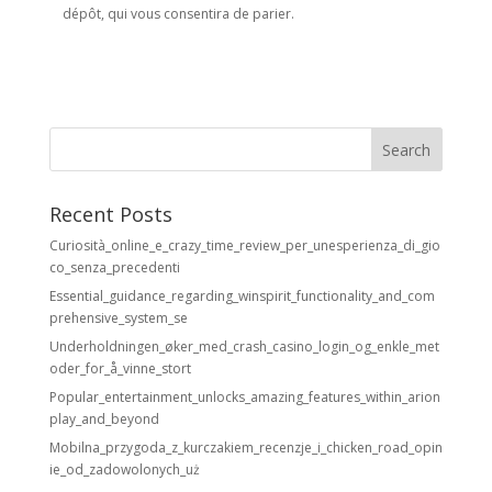
dépôt, qui vous consentira de parier.
Recent Posts
Curiosità_online_e_crazy_time_review_per_unesperienza_di_gio
co_senza_precedenti
Essential_guidance_regarding_winspirit_functionality_and_com
prehensive_system_se
Underholdningen_øker_med_crash_casino_login_og_enkle_met
oder_for_å_vinne_stort
Popular_entertainment_unlocks_amazing_features_within_arion
play_and_beyond
Mobilna_przygoda_z_kurczakiem_recenzje_i_chicken_road_opin
ie_od_zadowolonych_uż