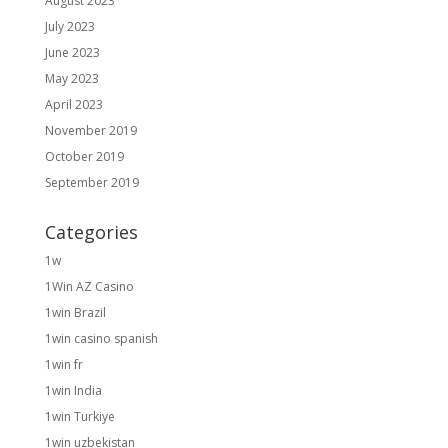
August 2023
July 2023
June 2023
May 2023
April 2023
November 2019
October 2019
September 2019
Categories
1w
1Win AZ Casino
1win Brazil
1win casino spanish
1win fr
1win India
1win Turkiye
1win uzbekistan