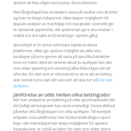
spelare att hitta något som passar deras intressen.
Med långtidsspel kan användare satsa på resultat som sträcker
sig över en längre tidsperiod, vilket skapar möjligheter till
djupare analyser av matchdjup och marginaler. Liveodds ger
en dynamisk upplevelse, där spelare kan göra sina insatser i
realtid och dra nytta av förändringar i spelets gång.
Specialspel är en annan intressant aspekt av dessa
plattformar, vilket ger spelare möjlighet att sätta sina
kunskaper på prov genom att satsa på specifika händelser
inom en match. Med ett varierat utbud av speltyper kan den
som söker spänning och utmaning alltid hitta något nytt att
utforska. För den som är intresserad av att ta del av betting
utan svensk licens, kan det vara värt att läsa mer på
bet utan
spelpaus
.
Jämförelse av odds mellan olika bettingsidor
När man analyserar prissättning på olika sportmarknader blir
det tydligt att marginaler kan variera betydligt. Denna skillnad
påverkar ofta långtidsspel och olika speltyper. Till exempel
erbjuder vissa plattformar mer konkurrenskraftiga e-sport-
linjer, där matchdjupet kan skapa möjligheter för spelare.
Asiatiska linor är också en faktor för dem som söker större