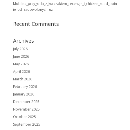
Mobilna_przygoda_z_kurczakiem_recenzje_i_chicken_road_opin
ie_od_zadowolonych_uż
Recent Comments
Archives
July 2026
June 2026
May 2026
April 2026
March 2026
February 2026
January 2026
December 2025
November 2025
October 2025
September 2025