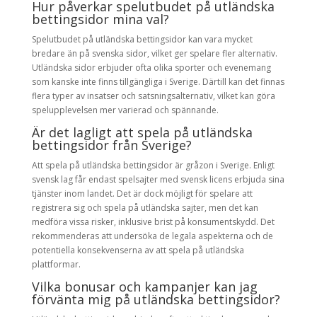
Hur påverkar spelutbudet på utländska
bettingsidor mina val?
Spelutbudet på utländska bettingsidor kan vara mycket
bredare än på svenska sidor, vilket ger spelare fler alternativ.
Utländska sidor erbjuder ofta olika sporter och evenemang
som kanske inte finns tillgängliga i Sverige. Därtill kan det finnas
flera typer av insatser och satsningsalternativ, vilket kan göra
spelupplevelsen mer varierad och spännande.
Är det lagligt att spela på utländska
bettingsidor från Sverige?
Att spela på utländska bettingsidor är gråzon i Sverige. Enligt
svensk lag får endast spelsajter med svensk licens erbjuda sina
tjänster inom landet. Det är dock möjligt för spelare att
registrera sig och spela på utländska sajter, men det kan
medföra vissa risker, inklusive brist på konsumentskydd. Det
rekommenderas att undersöka de legala aspekterna och de
potentiella konsekvenserna av att spela på utländska
plattformar.
Vilka bonusar och kampanjer kan jag
förvänta mig på utländska bettingsidor?