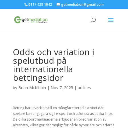
0117 428 1042
getmediation@gmail.com
Odds och variation i
spelutbud på
internationella
bettingsidor
by
Brian McKibbin
|
Nov 7, 2025
|
articles
Betting har utvecklats till en mångfacetterad aktivitet där
spelare kan engagera sig i e-sport och utforska asiatiska linor.
De olika sportmarknaderna erbjuder en bred variation av
alternativ, vilket gör det möjligt för både nybörjare och erfarna