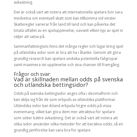
avkastning.
Det är också värt att notera att internationella spelare bör vara
medvetna om eventuell skatt som kan tillkomma vid vinster.
Skatteregler varierar från land till land och kan påverka det
totala utfallet av en spelupplevelse, oavsett vilken typ av spel ni
väljer att satsa på.
Sammanfattningsvis finns det många regler och lagar kring spel
på utländska sidor som är bra att ha i åtanke. Genom att göra
grundlig research kan spelare undvika potentiella fallgropar
samt maximera sin upplevelse och sina chanser till framgång.
Frågor och svar:
Vad är skillnaden mellan odds på svenska
och utländska bettingsidor?
Odds på svenska bettingsidor anges ofta i decimalform och
kan skilja sig från de som erbjuds av utländska plattformar.
Utländska sidor kan ibland erbjuda högre odds på vissa
evenemang, vilket kan göra dem mer attraktiva för spelare
som söker bättre avkastning. Det är också värt att notera att
olika sidor använder olika metoder för att beräkna odds, så en
grundlig jämförelse kan vara bra för spelare.