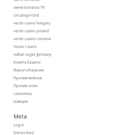
sweet bonanza TR
Uncategorized
verde casino hungary
verde casino poland
verde casino romania
Vovan Casino
vulkan vegas germany
Комета Казино
Макси-обзорник
Пролив мейнов
Пролив сетки
сателлиты
Швеция
Meta
Log in
Entries feed