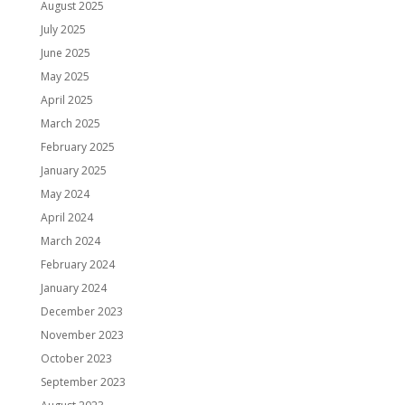
August 2025
July 2025
June 2025
May 2025
April 2025
March 2025
February 2025
January 2025
May 2024
April 2024
March 2024
February 2024
January 2024
December 2023
November 2023
October 2023
September 2023