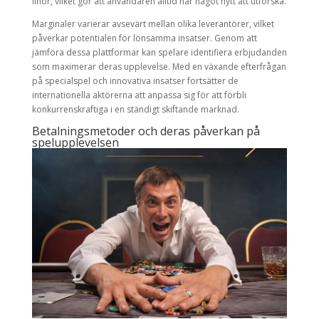
linor, vilket gör att användaren alltid har något nytt att utforska.
Marginaler varierar avsevärt mellan olika leverantörer, vilket
påverkar potentialen för lönsamma insatser. Genom att
jämföra dessa plattformar kan spelare identifiera erbjudanden
som maximerar deras upplevelse. Med en växande efterfrågan
på specialspel och innovativa insatser fortsätter de
internationella aktörerna att anpassa sig för att förbli
konkurrenskraftiga i en ständigt skiftande marknad.
Betalningsmetoder och deras påverkan på
spelupplevelsen