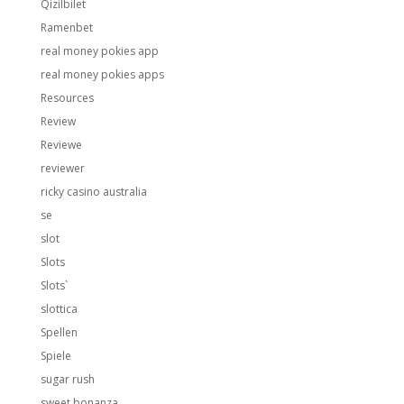
Qizilbilet
Ramenbet
real money pokies app
real money pokies apps
Resources
Review
Reviewe
reviewer
ricky casino australia
se
slot
Slots
Slots`
slottica
Spellen
Spiele
sugar rush
sweet bonanza