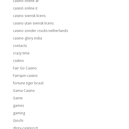
casino online ar
casinò online it
casino svensk licens
casino utan svensk licens
casino zonder crucks netherlands
casino-glory india
contacts
crazy time
csdino
Fair Go Casino
Fairspin-casino
fortune tiger brazil
Gama Casino
Game
games
gaming
Giochi
glory-casinos tr