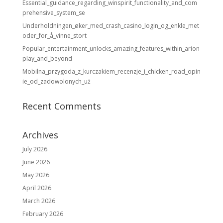
Essential_guidance_regarding_winspirit_functionality_and_com
prehensive_system_se
Underholdningen_øker_med_crash_casino_login_og_enkle_met
oder_for_å_vinne_stort
Popular_entertainment_unlocks_amazing_features_within_arion
play_and_beyond
Mobilna_przygoda_z_kurczakiem_recenzje_i_chicken_road_opin
ie_od_zadowolonych_uż
Recent Comments
Archives
July 2026
June 2026
May 2026
April 2026
March 2026
February 2026