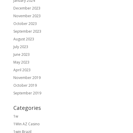
January 2024
December 2023
November 2023
October 2023
September 2023
August 2023
July 2023
June 2023
May 2023
April 2023
November 2019
October 2019
September 2019
Categories
1w
1Win AZ Casino
1win Brazil