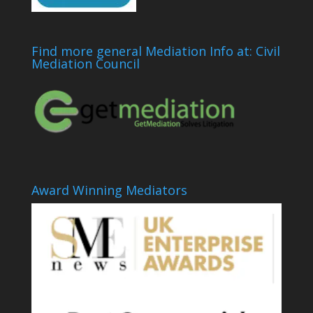
Find more general Mediation Info at: Civil
Mediation Council
Award Winning Mediators