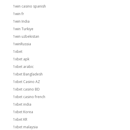
1win casino spanish
1win fr
1win India
1win Turkiye
1win uzbekistan
1winRussia
1xbet
1xbet apk
1xbet arabic
1xbet Bangladesh
1xbet Casino AZ
1xbet casino BD
1xbet casino french
1xbet india
1xbet Korea
1xbet KR
1xbet malaysia