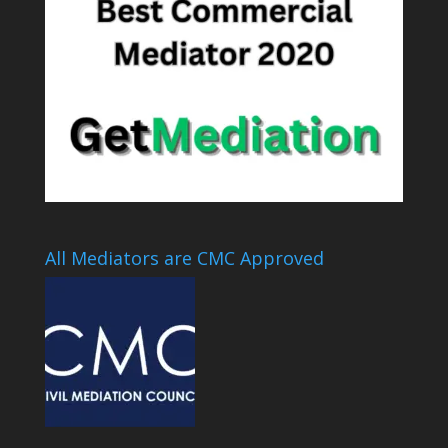
All Mediators are CMC Approved