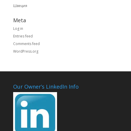
Швеция
Meta
Log in
Entries feed
Comments feed
WordPress.org
Our Owner’s LinkedIn Info