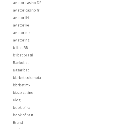
aviator casino DE
aviator casino fr
aviator IN
aviator ke
aviator mz
aviator ng
b1bet BR
b1bet brazil
Bankobet
Basaribet
bbrbet colombia
bbrbet mx
bizzo casino
Blog
book of ra
book of ra it
Brand