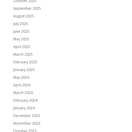
October 2025
September 2025
August 2025
July 2025
June 2025
May 2025
April 2025
March 2025
February 2025
January 2025
May 2024
April 2024
March 2024
February 2024
January 2024
December 2023
November 2023
October 2023