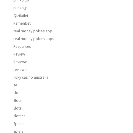
plinko UK
plinko_pl
Qizilbilet
Ramenbet
real money pokies app
real money pokies apps
Resources
Review
Reviewe
reviewer
ricky casino australia
se
slot
Slots
Slots`
slottica
Spellen
Spiele