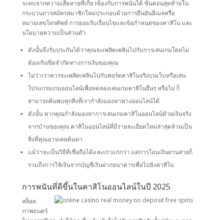
ระทบจากความเสียหายที่เกี่ยวข้องกับการพนันได้ ขั้นตอนสุดท้ายใน
กระบวนการสมัครสมาชิกใหม่ประกอบด้วยการยืนยันอีเมลหรือ
หมายเลขโทรศัพท์ การยอมรับเงื่อนไขและข้อกำหนดของคาสิโน และ
นโยบายความเป็นส่วนตัว
ดังนั้นจึงรับประกันได้ว่าคุณจะเพลิดเพลินไปกับการเล่นเกมโดยไม่
ต้องเกินขีดจำกัดทางการเงินของคุณ
ไม่ว่าเราควรจะเพลิดเพลินไปกับพอร์ตคาสิโนจริงบนเว็บหรือเล่น
โปรแกรมเกมออนไลน์เพื่อทดลองเล่นเกมคาสิโนอื่นๆ หรือไม่ ก็
สามารถค้นพบทุกสิ่งที่เรากำลังมองหาทางออนไลน์ได้
ดังนั้น หากคุณกำลังมองหาการเล่นเกมคาสิโนออนไลน์ด้วยเงินจริง
จากบ้านของคุณ คาสิโนออนไลน์ที่มีรายละเอียดใหม่ล่าสุดล้วนเป็น
สิ่งที่คุณอาจเคยค้นหา
แม้ว่าจะเป็นวิธีที่เชื่อถือได้และเก่าแก่กว่า แต่การโอนเงินผ่านสายก็
รวมถึงการใช้เงินจากบัญชีเงินฝากธนาคารเพื่อไปยังคาสิโน
การพนันที่ดีขึ้นในคาสิโนออนไลน์ในปี 2025
สล็อต
ภาพยนตร์