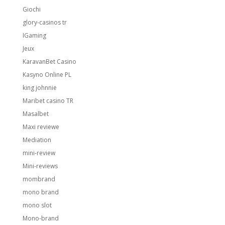
Giochi
glory-casinos tr
IGaming
Jeux
KaravanBet Casino
Kasyno Online PL
king johnnie
Maribet casino TR
Masalbet
Maxi reviewe
Mediation
mini-review
Mini-reviews
mombrand
mono brand
mono slot
Mono-brand