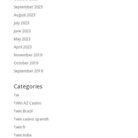
September 2023
August 2023
July 2023
June 2023
May 2023
April 2023
November 2019
October 2019
September 2019
Categories
1w
1Win AZ Casino
1win Brazil
1win casino spanish
1win fr
1win India