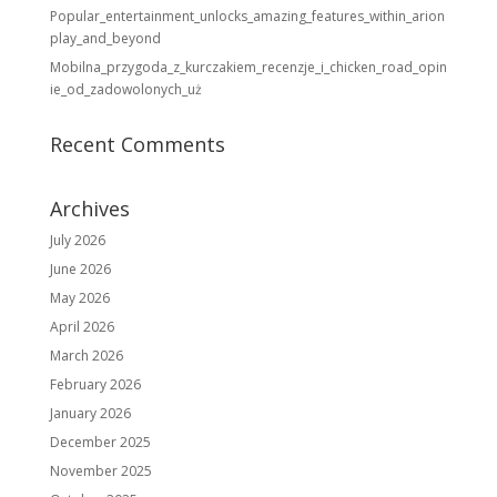
Popular_entertainment_unlocks_amazing_features_within_arion
play_and_beyond
Mobilna_przygoda_z_kurczakiem_recenzje_i_chicken_road_opin
ie_od_zadowolonych_uż
Recent Comments
Archives
July 2026
June 2026
May 2026
April 2026
March 2026
February 2026
January 2026
December 2025
November 2025