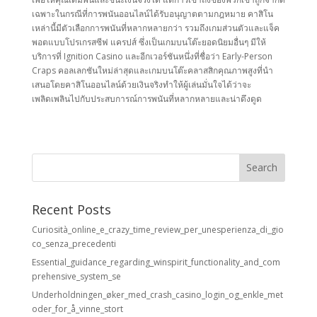
เฉพาะในกรณีที่การพนันออนไลน์ได้รับอนุญาตตามกฎหมาย คาสิโน
เหล่านี้มีตัวเลือกการพนันที่หลากหลายกว่า รวมถึงเกมส่วนตัวและแจ็ค
พอตแบบโปรเกรสซีฟ แครปส์ ซึ่งเป็นเกมบนโต๊ะยอดนิยมอื่นๆ มีให้
บริการที่ Ignition Casino และอีกเวอร์ชันหนึ่งที่ชื่อว่า Early-Person
Craps คอลเลกชันใหม่ล่าสุดและเกมบนโต๊ะคลาสสิกคุณภาพสูงที่นำ
เสนอโดยคาสิโนออนไลน์ด้วยเงินจริงทำให้ผู้เล่นมั่นใจได้ว่าจะ
เพลิดเพลินไปกับประสบการณ์การพนันที่หลากหลายและน่าดึงดูด
Recent Posts
Curiosità_online_e_crazy_time_review_per_unesperienza_di_gio
co_senza_precedenti
Essential_guidance_regarding_winspirit_functionality_and_com
prehensive_system_se
Underholdningen_øker_med_crash_casino_login_og_enkle_met
oder_for_å_vinne_stort