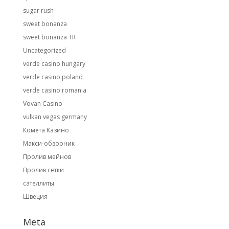
sugar rush
sweet bonanza
sweet bonanza TR
Uncategorized
verde casino hungary
verde casino poland
verde casino romania
Vovan Casino
vulkan vegas germany
Комета Казино
Макси-обзорник
Пролив мейнов
Пролив сетки
сателлиты
Швеция
Meta