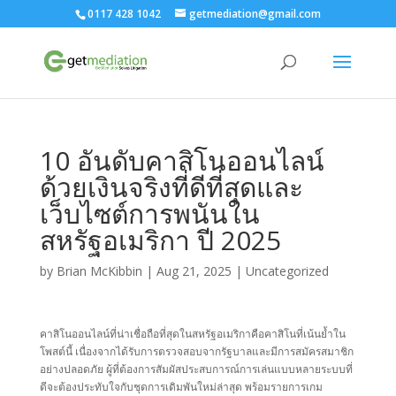
0117 428 1042
getmediation@gmail.com
10 อันดับคาสิโนออนไลน์
ด้วยเงินจริงที่ดีที่สุดและ
เว็บไซต์การพนันใน
สหรัฐอเมริกา ปี 2025
by
Brian McKibbin
|
Aug 21, 2025
|
Uncategorized
คาสิโนออนไลน์ที่น่าเชื่อถือที่สุดในสหรัฐอเมริกาคือคาสิโนที่เน้นย้ำใน
โพสต์นี้ เนื่องจากได้รับการตรวจสอบจากรัฐบาลและมีการสมัครสมาชิก
อย่างปลอดภัย ผู้ที่ต้องการสัมผัสประสบการณ์การเล่นแบบหลายระบบที่
ดีจะต้องประทับใจกับชุดการเดิมพันใหม่ล่าสุด พร้อมรายการเกม